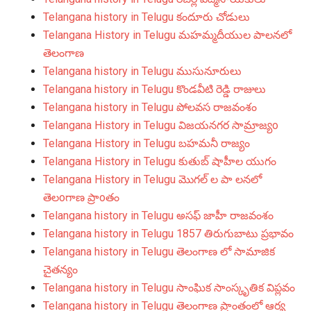
Telangana history in Telugu కందూరు చోడులు
Telangana History in Telugu మహమ్మదీయుల పాలనలో
తెలంగాణ
Telangana history in Telugu ముసునూరులు
Telangana history in Telugu కొండవీటి రెడ్డి రాజులు
Telangana history in Telugu పోలవస రాజవంశం
Telangana History in Telugu విజయనగర సామ్రాజ్యo
Telangana History in Telugu బహమనీ రాజ్యం
Telangana History in Telugu కుతుబ్ షాహీల యుగం
Telangana History in Telugu మొగల్ ల పా లనలో
తెలoగాణ ప్రాoతం
Telangana history in Telugu అసఫ్ జాహీ రాజవంశం
Telangana history in Telugu 1857 తిరుగుబాటు ప్రభావం
Telangana history in Telugu తెలంగాణ లో సామాజిక
చైతన్యం
Telangana history in Telugu సాంఘిక సాంస్కృతిక విప్లవం
Telangana history in Telugu తెలంగాణ ప్రాంతంలో ఆర్య