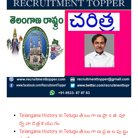
Telangana History in Telugu తె లం గా ణ ప్రా o త పూ
ర్వ చా రి త్ర క యు గం
Telangana History in Telugu తె లం గా ణ ప్ర జ ల పు ట్టు