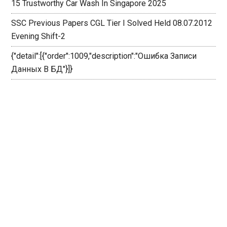
15 Trustworthy Car Wash In Singapore 2025
SSC Previous Papers CGL Tier I Solved Held 08.07.2012
Evening Shift-2
{"detail":[{"order":1009,"description":"Ошибка Записи
Данных В БД"}]}