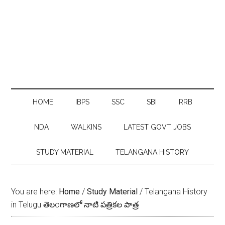
HOME
IBPS
SSC
SBI
RRB
NDA
WALKINS
LATEST GOVT JOBS
STUDY MATERIAL
TELANGANA HISTORY
You are here:
Home
/
Study Material
/
Telangana History
in Telugu తెలoగాణలో నాటి పత్రికల పాత్ర