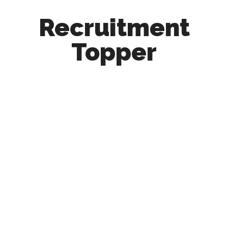
Recruitment
Topper