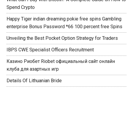
Spend Crypto
Happy Tiger indian dreaming pokie free spins Gambling
enterprise Bonus Password *66 100 percent free Spins
Unveiling the Best Pocket Option Strategy for Traders
IBPS CWE Specialist Officers Recruitment
Казино Риобет Riobet официальный сайт онлайн
клуба для азартных игр
Details Of Lithuanian Bride