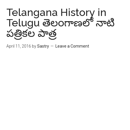
Telangana History in
Telugu తెలoగాణలో నాటి
పత్రికల పాత్ర
April 11, 2016
by
Sastry
Leave a Comment