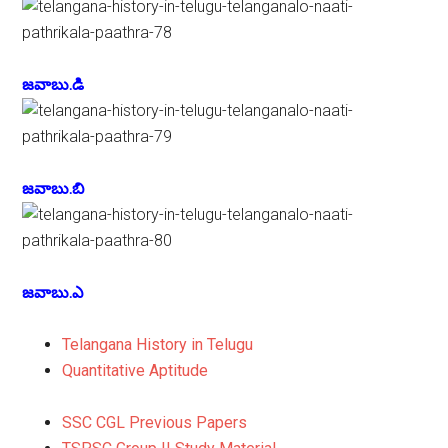
జవాబు.డి
జవాబు.బి
జవాబు.ఎ
Telangana History in Telugu
Quantitative Aptitude
SSC CGL Previous Papers