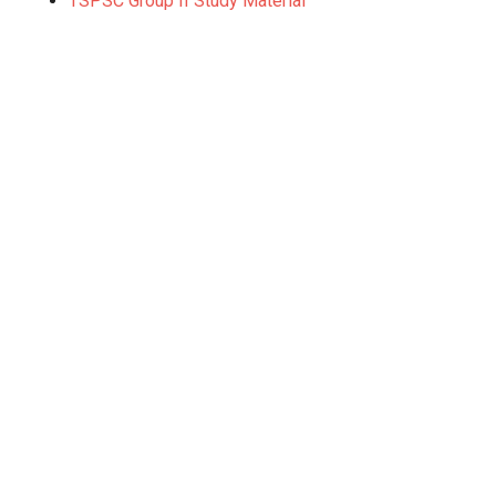
TSPSC Group II Study Material