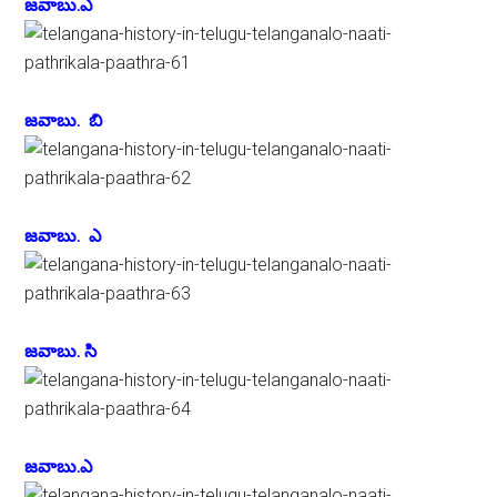
జవాబు.ఎ
జవాబు. బి
జవాబు. ఎ
జవాబు. సి
జవాబు.ఎ