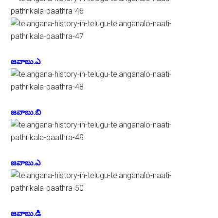
జవాబు.ఎ
జవాబు.బి
జవాబు.ఎ
జవాబు.డి