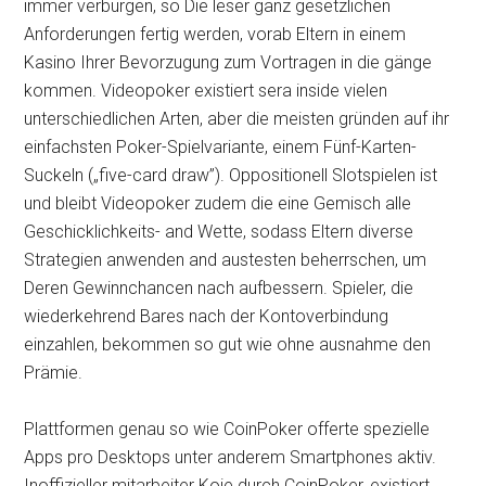
immer verbürgen, so Die leser ganz gesetzlichen
Anforderungen fertig werden, vorab Eltern in einem
Kasino Ihrer Bevorzugung zum Vortragen in die gänge
kommen. Videopoker existiert sera inside vielen
unterschiedlichen Arten, aber die meisten gründen auf ihr
einfachsten Poker-Spielvariante, einem Fünf-Karten-
Suckeln („five-card draw”). Oppositionell Slotspielen ist
und bleibt Videopoker zudem die eine Gemisch alle
Geschicklichkeits- and Wette, sodass Eltern diverse
Strategien anwenden and austesten beherrschen, um
Deren Gewinnchancen nach aufbessern. Spieler, die
wiederkehrend Bares nach der Kontoverbindung
einzahlen, bekommen so gut wie ohne ausnahme den
Prämie.
Plattformen genau so wie CoinPoker offerte spezielle
Apps pro Desktops unter anderem Smartphones aktiv.
Inoffizieller mitarbeiter Koje durch CoinPoker, existiert