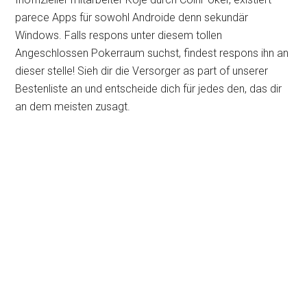
parece Apps für sowohl Androide denn sekundär
Windows. Falls respons unter diesem tollen
Angeschlossen Pokerraum suchst, findest respons ihn an
dieser stelle! Sieh dir die Versorger as part of unserer
Bestenliste an und entscheide dich für jedes den, das dir
an dem meisten zusagt.