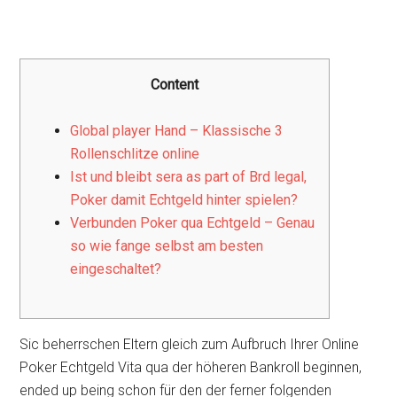
Content
Global player Hand – Klassische 3
Rollenschlitze online
Ist und bleibt sera as part of Brd legal,
Poker damit Echtgeld hinter spielen?
Verbunden Poker qua Echtgeld – Genau
so wie fange selbst am besten
eingeschaltet?
Sic beherrschen Eltern gleich zum Aufbruch Ihrer Online
Poker Echtgeld Vita qua der höheren Bankroll beginnen,
ended up being schon für den der ferner folgenden