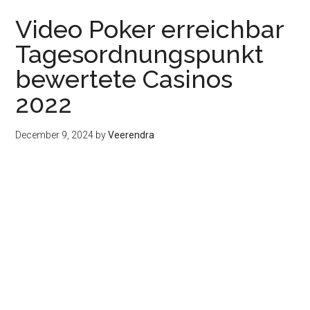
Video Poker erreichbar
Tagesordnungspunkt
bewertete Casinos
2022
December 9, 2024
by
Veerendra