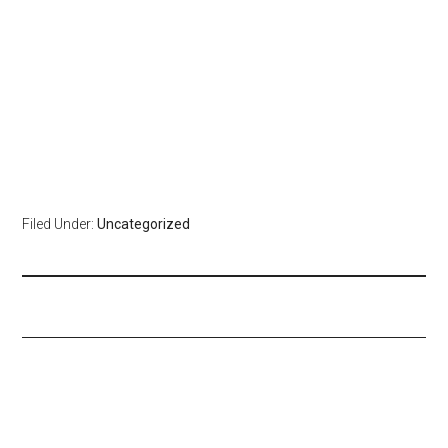
Filed Under:
Uncategorized