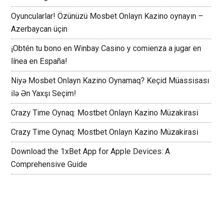
Oyuncularlar! Özünüzü Mosbet Onlayn Kazino oynayın –
Azerbaycan üçin
¡Obtén tu bono en Winbay Casino y comienza a jugar en
línea en España!
Niyə Mosbet Onlayn Kazino Oynamaq? Keçid Müassisası
ilə Ən Yaxşı Seçim!
Crazy Time Oynaq: Mostbet Onlayn Kazino Müzakirasi
Crazy Time Oynaq: Mostbet Onlayn Kazino Müzakirasi
Download the 1xBet App for Apple Devices: A
Comprehensive Guide