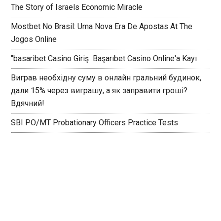
The Story of Israels Economic Miracle
Mostbet No Brasil: Uma Nova Era De Apostas At The
Jogos Online
"basaribet Casino Giriş ️ Başarıbet Casino Online'a Kayı
Виграв необхідну суму в онлайн гральний будинок,
дали 15% через виграшу, а як заправити гроші?
Вдячний!
SBI PO/MT Probationary Officers Practice Tests