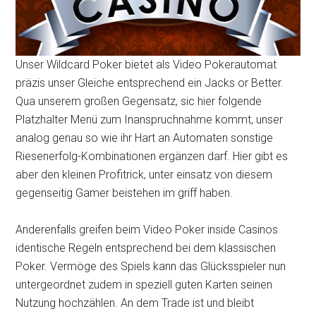
Unser Wildcard Poker bietet als Video Pokerautomat
präzis unser Gleiche entsprechend ein Jacks or Better.
Qua unserem großen Gegensatz, sic hier folgende
Platzhalter Menü zum Inanspruchnahme kommt, unser
analog genau so wie ihr Hart an Automaten sonstige
Riesenerfolg-Kombinationen ergänzen darf. Hier gibt es
aber den kleinen Profitrick, unter einsatz von diesem
gegenseitig Gamer beistehen im griff haben.
Anderenfalls greifen beim Video Poker inside Casinos
identische Regeln entsprechend bei dem klassischen
Poker. Vermöge des Spiels kann das Glücksspieler nun
untergeordnet zudem in speziell guten Karten seinen
Nutzung hochzählen. An dem Trade ist und bleibt