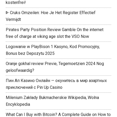
kostenfrei!
ᐈ Cruks Omzeilen: Hoe Je Het Register Effectief
Vermijdt ️
Pirates Party Position Review Gamble On the internet
free of charge at viking age slot the VSO Now
Logowanie w PlayBison 1 Kasyno, Kod Promocyjny,
Bonus bez Depozytu 2025
Oranje gokhal review Previe, Tegemoetzien 2024 Nog
geloofwaardig?
Пин Ап Казино Онлайн — окунитесь в мир азартных
приключений с Pin Up Casino
Milenium Zakłady Bukmacherskie Wikipedia, Wolna
Encyklopedia
What Can I Buy with Bitcoin? A Complete Guide on How to