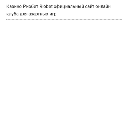
Казино Риобет Riobet официальный сайт онлайн
клуба для азартных игр