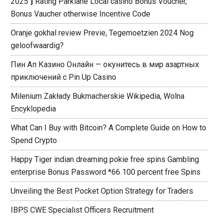
2025 ⟭ Rating Parklane Local casino Bonus Voucher,
Bonus Vaucher otherwise Incentive Code
Oranje gokhal review Previe, Tegemoetzien 2024 Nog
geloofwaardig?
Пин Ап Казино Онлайн — окунитесь в мир азартных
приключений с Pin Up Casino
Milenium Zakłady Bukmacherskie Wikipedia, Wolna
Encyklopedia
What Can I Buy with Bitcoin? A Complete Guide on How to
Spend Crypto
Happy Tiger indian dreaming pokie free spins Gambling
enterprise Bonus Password *66 100 percent free Spins
Unveiling the Best Pocket Option Strategy for Traders
IBPS CWE Specialist Officers Recruitment