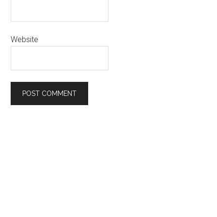
Website