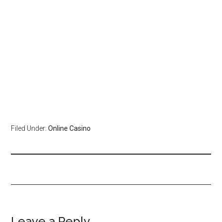
Filed Under:
Online Casino
Leave a Reply