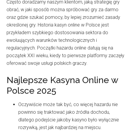
Często doradzamy naszym klientom, jaką strategię gry
obrać, w jaki sposób można spróbować gry za darmo
oraz gdzie szukać pomocy, by lepiej zrozumieć zasady
określonej gry. Historia kasyn online w Polsce jest
przykładem szybkiego dostosowania sektora do
ewoluujących warunków technologicznych i
regulacyjnych. Początki hazardu online datują się na
początek XXI wieku, kiedy to pierwsze platformy zaczęły
oferować swoje usługi polskich graczy.
Najlepsze Kasyna Online w
Polsce 2025
Oczywiście może tak być, co więcej hazardu nie
powinno się traktować jako źródła dochodu,
dlatego podejście jakoby kasyno było wyłącznie
rozrywką, jest jak najbardziej na miejscu.