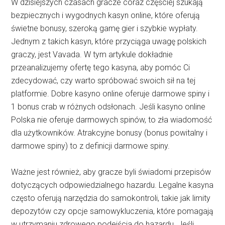
W dzisiejszych czasach gracze coraz częściej szukają
bezpiecznych i wygodnych kasyn online, które oferują
świetne bonusy, szeroką gamę gier i szybkie wypłaty.
Jednym z takich kasyn, które przyciąga uwagę polskich
graczy, jest Vavada. W tym artykule dokładnie
przeanalizujemy ofertę tego kasyna, aby pomóc Ci
zdecydować, czy warto spróbować swoich sił na tej
platformie. Dobre kasyno online oferuje darmowe spiny i
1 bonus crab w różnych odsłonach. Jeśli kasyno online
Polska nie oferuje darmowych spinów, to zła wiadomość
dla użytkowników. Atrakcyjne bonusy (bonus powitalny i
darmowe spiny) to z definicji darmowe spiny.
Ważne jest również, aby gracze byli świadomi przepisów
dotyczących odpowiedzialnego hazardu. Legalne kasyna
często oferują narzędzia do samokontroli, takie jak limity
depozytów czy opcje samowykluczenia, które pomagają
w utrzymaniu zdrowego podejścia do hazardu. Jeśli