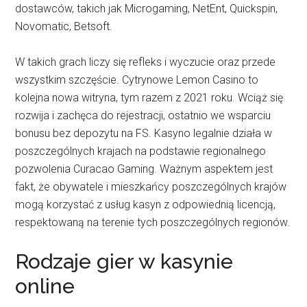
dostawców, takich jak Microgaming, NetEnt, Quickspin,
Novomatic, Betsoft.
W takich grach liczy się refleks i wyczucie oraz przede
wszystkim szczęście. Cytrynowe Lemon Casino to
kolejna nowa witryna, tym razem z 2021 roku. Wciąż się
rozwija i zachęca do rejestracji, ostatnio we wsparciu
bonusu bez depozytu na FS. Kasyno legalnie działa w
poszczególnych krajach na podstawie regionalnego
pozwolenia Curacao Gaming. Ważnym aspektem jest
fakt, że obywatele i mieszkańcy poszczególnych krajów
mogą korzystać z usług kasyn z odpowiednią licencją,
respektowaną na terenie tych poszczególnych regionów.
Rodzaje gier w kasynie
online