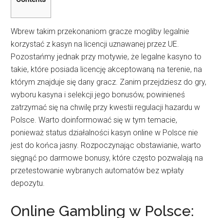
Wbrew takim przekonaniom gracze mogliby legalnie
korzystać z kasyn na licencji uznawanej przez UE.
Pozostańmy jednak przy motywie, że legalne kasyno to
takie, które posiada licencję akceptowaną na terenie, na
którym znajduje się dany gracz. Zanim przejdziesz do gry,
wyboru kasyna i selekcji jego bonusów, powinieneś
zatrzymać się na chwilę przy kwestii regulacji hazardu w
Polsce. Warto doinformować się w tym temacie,
ponieważ status działalności kasyn online w Polsce nie
jest do końca jasny. Rozpoczynając obstawianie, warto
sięgnąć po darmowe bonusy, które często pozwalają na
przetestowanie wybranych automatów bez wpłaty
depozytu.
Online Gambling w Polsce: