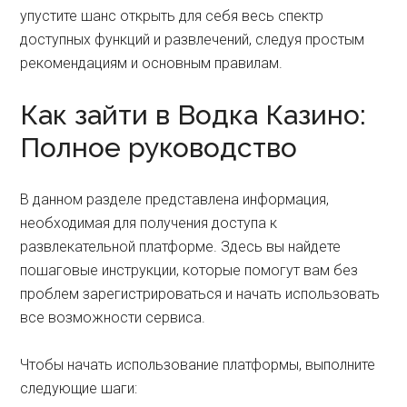
упустите шанс открыть для себя весь спектр
доступных функций и развлечений, следуя простым
рекомендациям и основным правилам.
Как зайти в Водка Казино:
Полное руководство
В данном разделе представлена информация,
необходимая для получения доступа к
развлекательной платформе. Здесь вы найдете
пошаговые инструкции, которые помогут вам без
проблем зарегистрироваться и начать использовать
все возможности сервиса.
Чтобы начать использование платформы, выполните
следующие шаги: