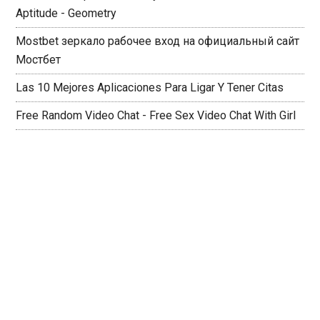
Aptitude - Geometry
Mostbet зеркало рабочее вход на официальный сайт
Мостбет
Las 10 Mejores Aplicaciones Para Ligar Y Tener Citas
Free Random Video Chat - Free Sex Video Chat With Girl