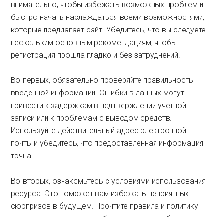
внимательно, чтобы избежать возможных проблем и
быстро начать наслаждаться всеми возможностями,
которые предлагает сайт. Убедитесь, что вы следуете
нескольким основным рекомендациям, чтобы
регистрация прошла гладко и без затруднений.
Во-первых, обязательно проверяйте правильность
введенной информации. Ошибки в данных могут
привести к задержкам в подтверждении учетной
записи или к проблемам с выводом средств.
Используйте действительный адрес электронной
почты и убедитесь, что предоставленная информация
точна.
Во-вторых, ознакомьтесь с условиями использования
ресурса. Это поможет вам избежать неприятных
сюрпризов в будущем. Прочтите правила и политику