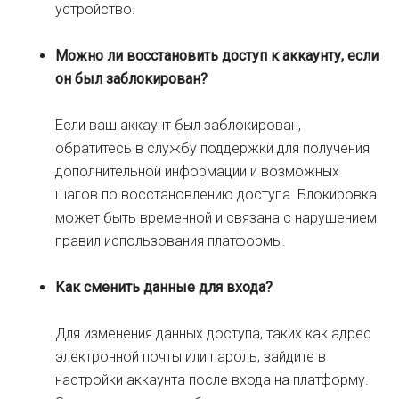
устройство.
Можно ли восстановить доступ к аккаунту, если
он был заблокирован?
Если ваш аккаунт был заблокирован,
обратитесь в службу поддержки для получения
дополнительной информации и возможных
шагов по восстановлению доступа. Блокировка
может быть временной и связана с нарушением
правил использования платформы.
Как сменить данные для входа?
Для изменения данных доступа, таких как адрес
электронной почты или пароль, зайдите в
настройки аккаунта после входа на платформу.