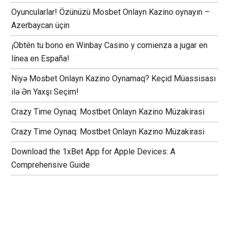
Oyuncularlar! Özünüzü Mosbet Onlayn Kazino oynayın –
Azerbaycan üçin
¡Obtén tu bono en Winbay Casino y comienza a jugar en
línea en España!
Niyə Mosbet Onlayn Kazino Oynamaq? Keçid Müassisası
ilə Ən Yaxşı Seçim!
Crazy Time Oynaq: Mostbet Onlayn Kazino Müzakirasi
Crazy Time Oynaq: Mostbet Onlayn Kazino Müzakirasi
Download the 1xBet App for Apple Devices: A
Comprehensive Guide