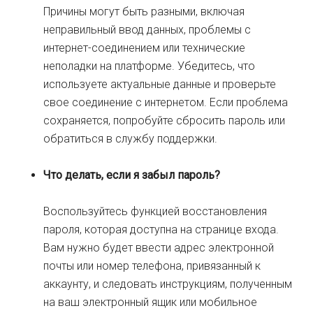
Причины могут быть разными, включая
неправильный ввод данных, проблемы с
интернет-соединением или технические
неполадки на платформе. Убедитесь, что
используете актуальные данные и проверьте
свое соединение с интернетом. Если проблема
сохраняется, попробуйте сбросить пароль или
обратиться в службу поддержки.
Что делать, если я забыл пароль?
Воспользуйтесь функцией восстановления
пароля, которая доступна на странице входа.
Вам нужно будет ввести адрес электронной
почты или номер телефона, привязанный к
аккаунту, и следовать инструкциям, полученным
на ваш электронный ящик или мобильное