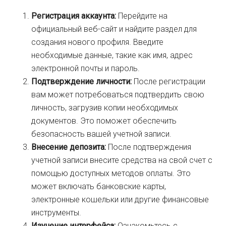
Регистрация аккаунта:
Перейдите на
официальный веб-сайт и найдите раздел для
создания нового профиля. Введите
необходимые данные, такие как имя, адрес
электронной почты и пароль.
Подтверждение личности:
После регистрации
вам может потребоваться подтвердить свою
личность, загрузив копии необходимых
документов. Это поможет обеспечить
безопасность вашей учетной записи.
Внесение депозита:
После подтверждения
учетной записи внесите средства на свой счет с
помощью доступных методов оплаты. Это
может включать банковские карты,
электронные кошельки или другие финансовые
инструменты.
Изучение интерфейса:
Ознакомьтесь с