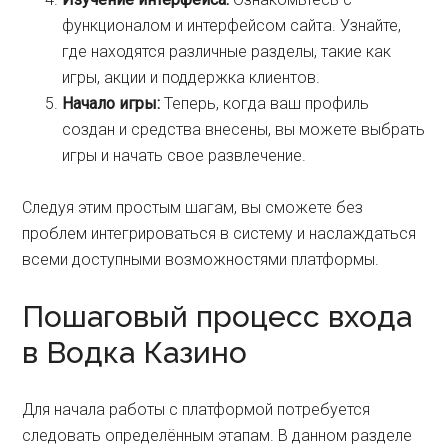
функционалом и интерфейсом сайта. Узнайте,
где находятся различные разделы, такие как
игры, акции и поддержка клиентов.
Начало игры:
Теперь, когда ваш профиль
создан и средства внесены, вы можете выбрать
игры и начать свое развлечение.
Следуя этим простым шагам, вы сможете без
проблем интегрироваться в систему и наслаждаться
всеми доступными возможностями платформы.
Пошаговый процесс входа
в Водка Казино
Для начала работы с платформой потребуется
следовать определённым этапам. В данном разделе