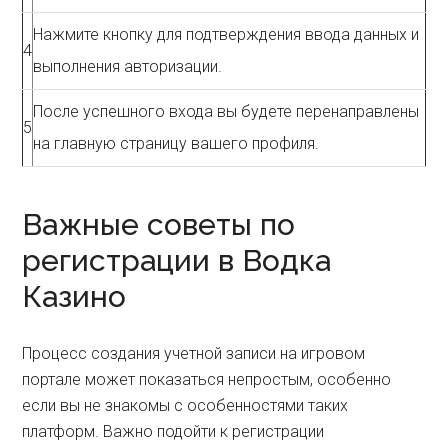
Нажмите кнопку для подтверждения ввода данных и
4
выполнения авторизации.
После успешного входа вы будете перенаправлены
5
на главную страницу вашего профиля.
Важные советы по
регистрации в Водка
Казино
Процесс создания учетной записи на игровом
портале может показаться непростым, особенно
если вы не знакомы с особенностями таких
платформ. Важно подойти к регистрации