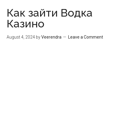
Как зайти Водка
Казино
August 4, 2024
by
Veerendra
Leave a Comment