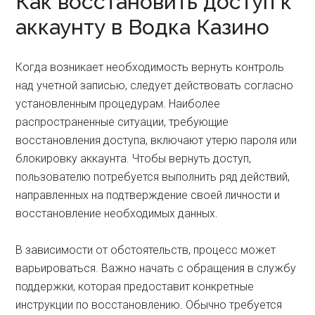
Как восстановить доступ к
аккаунту в Водка Казино
Когда возникает необходимость вернуть контроль
над учетной записью, следует действовать согласно
установленным процедурам. Наиболее
распространенные ситуации, требующие
восстановления доступа, включают утерю пароля или
блокировку аккаунта. Чтобы вернуть доступ,
пользователю потребуется выполнить ряд действий,
направленных на подтверждение своей личности и
восстановление необходимых данных.
В зависимости от обстоятельств, процесс может
варьироваться. Важно начать с обращения в службу
поддержки, которая предоставит конкретные
инструкции по восстановлению. Обычно требуется