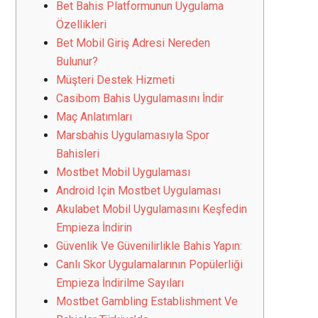
Bet Bahis Platformunun Uygulama
Özellikleri
Bet Mobil Giriş Adresi Nereden
Bulunur?
Müşteri Destek Hizmeti
Casibom Bahis Uygulamasını İndir
Maç Anlatımları
Marsbahis Uygulamasıyla Spor
Bahisleri
Mostbet Mobil Uygulaması
Android Için Mostbet Uygulaması
Akulabet Mobil Uygulamasını Keşfedin
Empieza İndirin
Güvenlik Ve Güvenilirlikle Bahis Yapın:
Canlı Skor Uygulamalarının Popülerliği
Empieza İndirilme Sayıları
Mostbet Gambling Establishment Ve