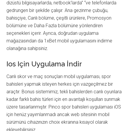
dizüstü bilgisayarlarda, netbook’larda” “ve telefonlarda
gedrungen bir şekilde çalışır. Ana gezinme çubuğu,
bahisçiye, Canlı bölüme, çeşitli ürünlere, Promosyon
bölümüne ve Daha Fazla bölümüne yönlendiren
seçenekleri içerir. Ayrıca, doğrudan uygulama
mağazasından da 1xBet mobil uygulamasını indirme
olanağına sahipsiniz.
Ios Için Uygulama İndir
Canlı skor ve maç sonuçları mobil uygulaması, spor
bahisleri yapmak isteyen herkes için vazgeçilmez bir
araçtır. Bonus sistemimiz, tekli bahislerden canlı oyunlara
kadar farklı bahis türleri için en avantajlı koşulları sunmak
üzere tasarlanmıştır. Pinco spor bahisleri uygulaması iOS
için henüz yayımlanmadı ancak web sitesinin mobil
sürümünü cihazınızın choix ekranına kısayol olarak
ekleyebilirsiniz.