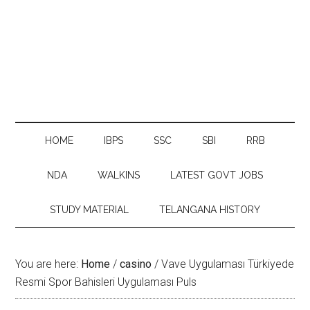
HOME
IBPS
SSC
SBI
RRB
NDA
WALKINS
LATEST GOVT JOBS
STUDY MATERIAL
TELANGANA HISTORY
You are here:
Home
/
casino
/
Vave Uygulaması Türkiyede
Resmi Spor Bahisleri Uygulaması Puls