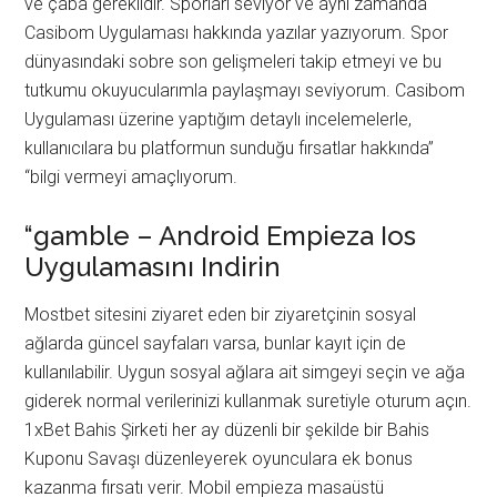
ve çaba gereklidir. Sporları seviyor ve aynı zamanda
Casibom Uygulaması hakkında yazılar yazıyorum. Spor
dünyasındaki sobre son gelişmeleri takip etmeyi ve bu
tutkumu okuyucularımla paylaşmayı seviyorum. Casibom
Uygulaması üzerine yaptığım detaylı incelemelerle,
kullanıcılara bu platformun sunduğu fırsatlar hakkında”
“bilgi vermeyi amaçlıyorum.
“gamble – Android Empieza Ios
Uygulamasını Indirin
Mostbet sitesini ziyaret eden bir ziyaretçinin sosyal
ağlarda güncel sayfaları varsa, bunlar kayıt için de
kullanılabilir. Uygun sosyal ağlara ait simgeyi seçin ve ağa
giderek normal verilerinizi kullanmak suretiyle oturum açın.
1xBet Bahis Şirketi her ay düzenli bir şekilde bir Bahis
Kuponu Savaşı düzenleyerek oyunculara ek bonus
kazanma fırsatı verir. Mobil empieza masaüstü