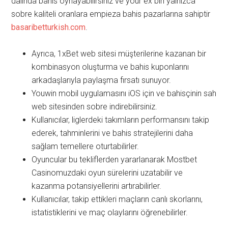
dalında bahis oynayabilirsiniz ve your ex biri yalnızca
sobre kaliteli oranlara empieza bahis pazarlarına sahiptir
basaribetturkish.com
.
Ayrıca, 1xBet web sitesi müşterilerine kazanan bir
kombinasyon oluşturma ve bahis kuponlarını
arkadaşlarıyla paylaşma fırsatı sunuyor.
Youwin mobil uygulamasını iOS için ve bahisçinin sah
web sitesinden sobre indirebilirsiniz.
Kullanıcılar, liglerdeki takımların performansını takip
ederek, tahminlerini ve bahis stratejilerini daha
sağlam temellere oturtabilirler.
Oyuncular bu tekliflerden yararlanarak Mostbet
Casinomuzdaki oyun sürelerini uzatabilir ve
kazanma potansiyellerini artırabilirler.
Kullanıcılar, takip ettikleri maçların canlı skorlarını,
istatistiklerini ve maç olaylarını öğrenebilirler.