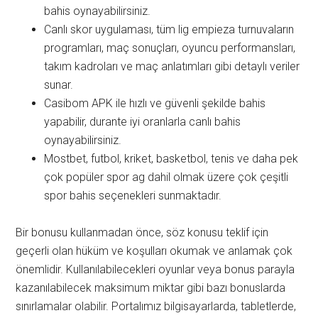
bahis oynayabilirsiniz.
Canlı skor uygulaması, tüm lig empieza turnuvaların
programları, maç sonuçları, oyuncu performansları,
takım kadroları ve maç anlatımları gibi detaylı veriler
sunar.
Casibom APK ile hızlı ve güvenli şekilde bahis
yapabilir, durante iyi oranlarla canlı bahis
oynayabilirsiniz.
Mostbet, futbol, kriket, basketbol, tenis ve daha pek
çok popüler spor ag dahil olmak üzere çok çeşitli
spor bahis seçenekleri sunmaktadır.
Bir bonusu kullanmadan önce, söz konusu teklif için
geçerli olan hüküm ve koşulları okumak ve anlamak çok
önemlidir. Kullanılabilecekleri oyunlar veya bonus parayla
kazanılabilecek maksimum miktar gibi bazı bonuslarda
sınırlamalar olabilir. Portalımız bilgisayarlarda, tabletlerde,