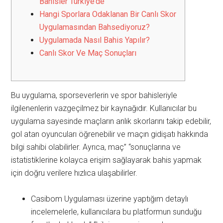
Bahisler Türkiye’de
Hangi Sporlara Odaklanan Bir Canlı Skor
Uygulamasından Bahsediyoruz?
Uygulamada Nasıl Bahis Yapılır?
Canlı Skor Ve Maç Sonuçları
Bu uygulama, sporseverlerin ve spor bahisleriyle
ilgilenenlerin vazgeçilmez bir kaynağıdır. Kullanıcılar bu
uygulama sayesinde maçların anlık skorlarını takip edebilir,
gol atan oyuncuları öğrenebilir ve maçın gidişatı hakkında
bilgi sahibi olabilirler. Ayrıca, maç” “sonuçlarına ve
istatistiklerine kolayca erişim sağlayarak bahis yapmak
için doğru verilere hızlıca ulaşabilirler.
Casibom Uygulaması üzerine yaptığım detaylı
incelemelerle, kullanıcılara bu platformun sunduğu