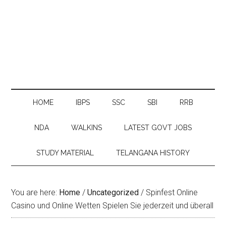
HOME
IBPS
SSC
SBI
RRB
NDA
WALKINS
LATEST GOVT JOBS
STUDY MATERIAL
TELANGANA HISTORY
You are here:
Home
/
Uncategorized
/
Spinfest Online
Casino und Online Wetten Spielen Sie jederzeit und überall