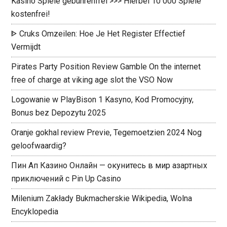
Kasino Spiele gebührenfrei >>> Hierbei 10 000 Spiele
kostenfrei!
ᐈ Cruks Omzeilen: Hoe Je Het Register Effectief
Vermijdt ️
Pirates Party Position Review Gamble On the internet
free of charge at viking age slot the VSO Now
Logowanie w PlayBison 1 Kasyno, Kod Promocyjny,
Bonus bez Depozytu 2025
Oranje gokhal review Previe, Tegemoetzien 2024 Nog
geloofwaardig?
Пин Ап Казино Онлайн — окунитесь в мир азартных
приключений с Pin Up Casino
Milenium Zakłady Bukmacherskie Wikipedia, Wolna
Encyklopedia