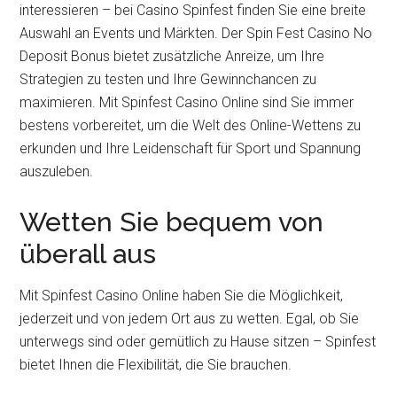
interessieren – bei Casino Spinfest finden Sie eine breite
Auswahl an Events und Märkten. Der Spin Fest Casino No
Deposit Bonus bietet zusätzliche Anreize, um Ihre
Strategien zu testen und Ihre Gewinnchancen zu
maximieren. Mit Spinfest Casino Online sind Sie immer
bestens vorbereitet, um die Welt des Online-Wettens zu
erkunden und Ihre Leidenschaft für Sport und Spannung
auszuleben.
Wetten Sie bequem von
überall aus
Mit Spinfest Casino Online haben Sie die Möglichkeit,
jederzeit und von jedem Ort aus zu wetten. Egal, ob Sie
unterwegs sind oder gemütlich zu Hause sitzen – Spinfest
bietet Ihnen die Flexibilität, die Sie brauchen.