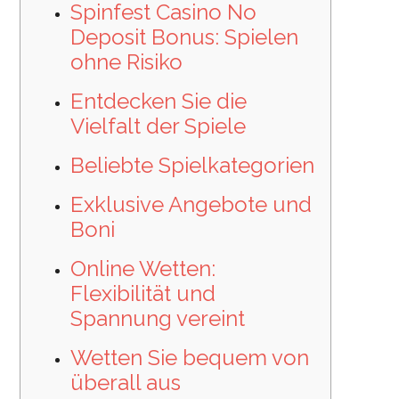
Spinfest Casino No
Deposit Bonus: Spielen
ohne Risiko
Entdecken Sie die
Vielfalt der Spiele
Beliebte Spielkategorien
Exklusive Angebote und
Boni
Online Wetten:
Flexibilität und
Spannung vereint
Wetten Sie bequem von
überall aus