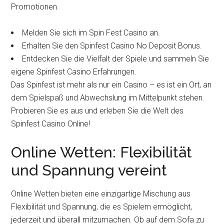
Promotionen.
Melden Sie sich im Spin Fest Casino an.
Erhalten Sie den Spinfest Casino No Deposit Bonus.
Entdecken Sie die Vielfalt der Spiele und sammeln Sie
eigene Spinfest Casino Erfahrungen.
Das Spinfest ist mehr als nur ein Casino – es ist ein Ort, an
dem Spielspaß und Abwechslung im Mittelpunkt stehen.
Probieren Sie es aus und erleben Sie die Welt des
Spinfest Casino Online!
Online Wetten: Flexibilität
und Spannung vereint
Online Wetten bieten eine einzigartige Mischung aus
Flexibilität und Spannung, die es Spielern ermöglicht,
jederzeit und überall mitzumachen. Ob auf dem Sofa zu