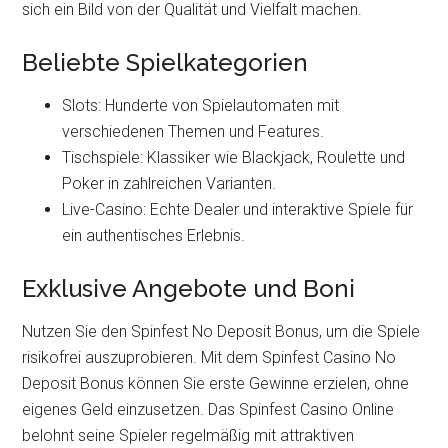
sich ein Bild von der Qualität und Vielfalt machen.
Beliebte Spielkategorien
Slots: Hunderte von Spielautomaten mit
verschiedenen Themen und Features.
Tischspiele: Klassiker wie Blackjack, Roulette und
Poker in zahlreichen Varianten.
Live-Casino: Echte Dealer und interaktive Spiele für
ein authentisches Erlebnis.
Exklusive Angebote und Boni
Nutzen Sie den Spinfest No Deposit Bonus, um die Spiele
risikofrei auszuprobieren. Mit dem Spinfest Casino No
Deposit Bonus können Sie erste Gewinne erzielen, ohne
eigenes Geld einzusetzen. Das Spinfest Casino Online
belohnt seine Spieler regelmäßig mit attraktiven