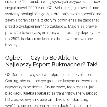
niższa niż 10 pound, a w najwyższych przypadkach może
sięgać nawet 2000 euro. GG. Bet obsługuje również inne
systemy obsługi pieniędzy, które mają swoje specyficzne
zalety i ograniczenia, z którymi powinieneś się zapoznać
przed przystąpieniem” “do zakładów. Majors są prawie
pewni, że towarzyszą im masywne boostery depozytu —
do 250% bankrollu na koncie albo nawet podwojone
bonusy.
Ggbet — Czy To Be Able To
Najlepszy Esport Bukmacher? Tak!
GG Gamble nawiązało współpracę unces Evolution
Gaming, aby dostarczyć graczom kasyno na żywo em
najwyższym poziomie. Gry na żywo, tego rodzaju jak
blackjack, ruletka i bakarat, są transmitowane w jakości
HD z prawdziwymi krupierami. Evolution Gambling
wyróżnia się profesjonalizmem i dbałością u detale,