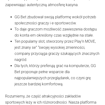
zapewniając autentyczną atmosferę kasyna.
GG Bet zbudował swoją platformę wokół potrzeb
społeczności graczy i e-sportowców.
To daje graczom możliwość zawieszenia dostępu
do konta em określony czas względnie na stałe.
Ten popularny slot, stworzony przez Play’n MOVE,
jest znany se” “swojej wysokiej zmienności,
company przyciąga graczy szukających znacznych
nagród.
Dla tych, którzy preferują grać na komputerze, GG
Bet proponuje pełne wsparcie dla
najpopularniejszych przeglądarek, co czyni grę
jeszcze bardziej komfortową.
Rozumiemy, że część atrakcyjności zakładów
sportowych leży w ich różnorodności. Nasza platforma