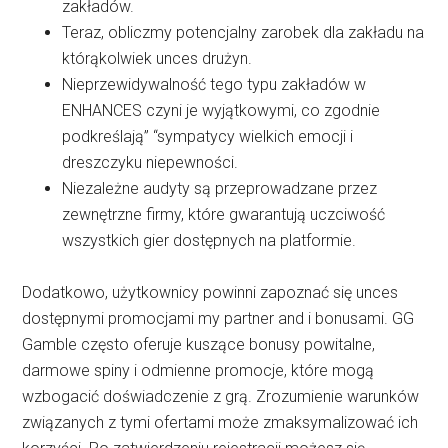
zakładów.
Teraz, obliczmy potencjalny zarobek dla zakładu na
którąkolwiek unces drużyn.
Nieprzewidywalność tego typu zakładów w
ENHANCES czyni je wyjątkowymi, co zgodnie
podkreślają” “sympatycy wielkich emocji i
dreszczyku niepewności.
Niezależne audyty są przeprowadzane przez
zewnętrzne firmy, które gwarantują uczciwość
wszystkich gier dostępnych na platformie.
Dodatkowo, użytkownicy powinni zapoznać się unces
dostępnymi promocjami my partner and i bonusami. GG
Gamble często oferuje kuszące bonusy powitalne,
darmowe spiny i odmienne promocje, które mogą
wzbogacić doświadczenie z grą. Zrozumienie warunków
związanych z tymi ofertami może zmaksymalizować ich