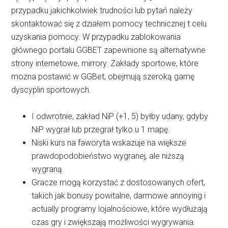
przypadku jakichkolwiek trudności lub pytań należy
skontaktować się z działem pomocy technicznej t celu
uzyskania pomocy. W przypadku zablokowania
głównego portalu GGBET zapewnione są alternatywne
strony internetowe, mirrory. Zakłady sportowe, które
można postawić w GGBet, obejmują szeroką gamę
dyscyplin sportowych.
I odwrotnie, zakład NiP (+1, 5) byłby udany, gdyby
NiP wygrał lub przegrał tylko u 1 mapę.
Niski kurs na faworyta wskazuje na większe
prawdopodobieństwo wygranej, ale niższą
wygraną.
Gracze mogą korzystać z dostosowanych ofert,
takich jak bonusy powitalne, darmowe annoying i
actually programy lojalnościowe, które wydłużają
czas gry i zwiększają możliwości wygrywania.