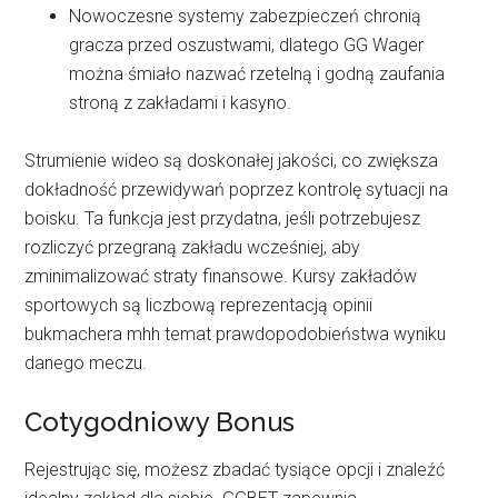
Nowoczesne systemy zabezpieczeń chronią
gracza przed oszustwami, dlatego GG Wager
można śmiało nazwać rzetelną i godną zaufania
stroną z zakładami i kasyno.
Strumienie wideo są doskonałej jakości, co zwiększa
dokładność przewidywań poprzez kontrolę sytuacji na
boisku. Ta funkcja jest przydatna, jeśli potrzebujesz
rozliczyć przegraną zakładu wcześniej, aby
zminimalizować straty finansowe. Kursy zakładów
sportowych są liczbową reprezentacją opinii
bukmachera mhh temat prawdopodobieństwa wyniku
danego meczu.
Cotygodniowy Bonus
Rejestrując się, możesz zbadać tysiące opcji i znaleźć