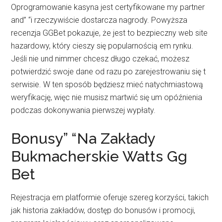
Oprogramowanie kasyna jest certyfikowane my partner
and” “i rzeczywiście dostarcza nagrody. Powyższa
recenzja GGBet pokazuje, że jest to bezpieczny web site
hazardowy, który cieszy się popularnością em rynku.
Jeśli nie und nimmer chcesz długo czekać, możesz
potwierdzić swoje dane od razu po zarejestrowaniu się t
serwisie. W ten sposób będziesz mieć natychmiastową
weryfikację, więc nie musisz martwić się um opóźnienia
podczas dokonywania pierwszej wypłaty.
Bonusy” “Na Zakłady
Bukmacherskie Watts Gg
Bet
Rejestracja em platformie oferuje szereg korzyści, takich
jak historia zakładów, dostęp do bonusów i promocji,