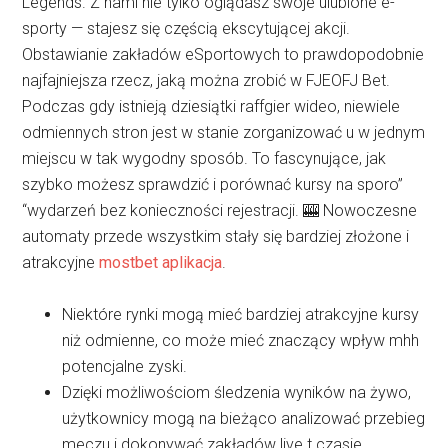
Legends. Z nami nie tylko oglądasz swoje ulubione e-
sporty — stajesz się częścią ekscytującej akcji.
Obstawianie zakładów eSportowych to prawdopodobnie
najfajniejsza rzecz, jaką można zrobić w FJEOFJ Bet.
Podczas gdy istnieją dziesiątki raffgier wideo, niewiele
odmiennych stron jest w stanie zorganizować u w jednym
miejscu w tak wygodny sposób. To fascynujące, jak
szybko możesz sprawdzić i porównać kursy na sporo”
“wydarzeń bez konieczności rejestracji. 🎰 Nowoczesne
automaty przede wszystkim stały się bardziej złożone i
atrakcyjne
mostbet aplikacja
.
Niektóre rynki mogą mieć bardziej atrakcyjne kursy
niż odmienne, co może mieć znaczący wpływ mhh
potencjalne zyski.
Dzięki możliwościom śledzenia wyników na żywo,
użytkownicy mogą na bieżąco analizować przebieg
meczu i dokonywać zakładów live t czasie