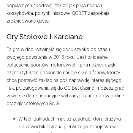
popularnych sportów,” “takich jak piłka nożna i
koszykówka, po rynki niszowe, GGBET zaspokaja
zróżnicowane gusta.
Gry Stołowe I Karciane
Ta gra wideo rozwinęła się dość szybko od czasu
swojego powstania w 2015 roku. Jest to idealne
połączenie sportów motorowych i piłki nożnej, dzięki
czemu tytuł ten doskonale nadaje się dla fanów, którzy
chcą postawić zakład na coś naprawdę interesującego.
Tak, po zalogowaniu się do GG Bet Casino, możesz grać
w wersje demonstracyjne wybranych automatów on-line
oraz gier stołowych RNG.
W tych zakładach musisz zgadnąć, która drużyna
lub zawodnik dokona pierwszego zabójstwa w