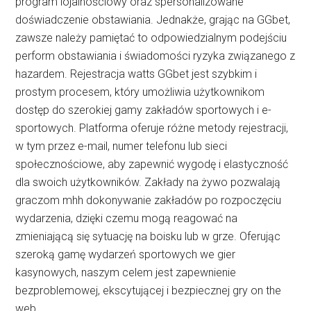
program lojalnościowy oraz spersonalizowane
doświadczenie obstawiania. Jednakże, grając na GGbet,
zawsze należy pamiętać to odpowiedzialnym podejściu
perform obstawiania i świadomości ryzyka związanego z
hazardem. Rejestracja watts GGbet jest szybkim i
prostym procesem, który umożliwia użytkownikom
dostęp do szerokiej gamy zakładów sportowych i e-
sportowych. Platforma oferuje różne metody rejestracji,
w tym przez e-mail, numer telefonu lub sieci
społecznościowe, aby zapewnić wygodę i elastyczność
dla swoich użytkowników. Zakłady na żywo pozwalają
graczom mhh dokonywanie zakładów po rozpoczęciu
wydarzenia, dzięki czemu mogą reagować na
zmieniającą się sytuację na boisku lub w grze. Oferując
szeroką gamę wydarzeń sportowych we gier
kasynowych, naszym celem jest zapewnienie
bezproblemowej, ekscytującej i bezpiecznej gry on the
web.