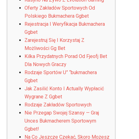
Oferty Zakładów Sportowych Od
Polskiego Bukmachera Ggbet
Rejestracja I Weryfikacja Bukmachera
Ggbet
Zarejestruj Się I Korzystaj Z
Możliwości Gg Bet
Kilka Przydatnych Porad Od Fjeofj Bet
Dla Nowych Graczy
Rodzaje Sportów U” “bukmachera
Ggbet
Jak Zasilić Konto I Actually Wypłacić
Wygrane Z Ggbet
Rodzaje Zakładów Sportowych
Nie Przegap Swojej Szansy — Graj
Unces Bukmacherem Sportowym
Ggbet!
Na Co Jeszcze Czekać, Skoro Możesz