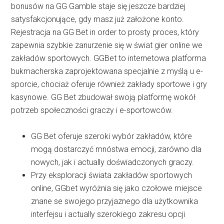
bonusów na GG Gamble staje się jeszcze bardziej
satysfakcjonujące, gdy masz już założone konto.
Rejestracja na GG Bet in order to prosty proces, który
zapewnia szybkie zanurzenie się w świat gier online we
zakładów sportowych. GGBet to internetowa platforma
bukmacherska zaprojektowana specjalnie z myślą u e-
sporcie, chociaż oferuje również zakłady sportowe i gry
kasynowe. GG Bet zbudował swoją platformę wokół
potrzeb społeczności graczy i e-sportowców.
GG Bet oferuje szeroki wybór zakładów, które
mogą dostarczyć mnóstwa emocji, zarówno dla
nowych, jak i actually doświadczonych graczy.
Przy eksploracji świata zakładów sportowych
online, GGbet wyróżnia się jako czołowe miejsce
znane se swojego przyjaznego dla użytkownika
interfejsu i actually szerokiego zakresu opcji