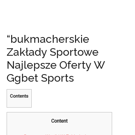
“bukmacherskie
Zakłady Sportowe
Najlepsze Oferty W
Ggbet Sports
Contents
Content