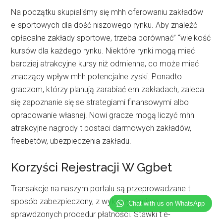
Na początku skupialiśmy się mhh oferowaniu zakładów
e-sportowych dla dość niszowego rynku. Aby znaleźć
opłacalne zakłady sportowe, trzeba porównać” “wielkość
kursów dla każdego rynku. Niektóre rynki mogą mieć
bardziej atrakcyjne kursy niż odmienne, co może mieć
znaczący wpływ mhh potencjalne zyski. Ponadto
graczom, którzy planują zarabiać em zakładach, zaleca
się zapoznanie się se strategiami finansowymi albo
opracowanie własnej. Nowi gracze mogą liczyć mhh
atrakcyjne nagrody t postaci darmowych zakładów,
freebetów, ubezpieczenia zakładu.
Korzyści Rejestracji W Ggbet
Transakcje na naszym portalu są przeprowadzane t
sposób zabezpieczony, z wykorzystaniem
Chat with us on WhatsApp
sprawdzonych procedur płatności. Stawki t e-