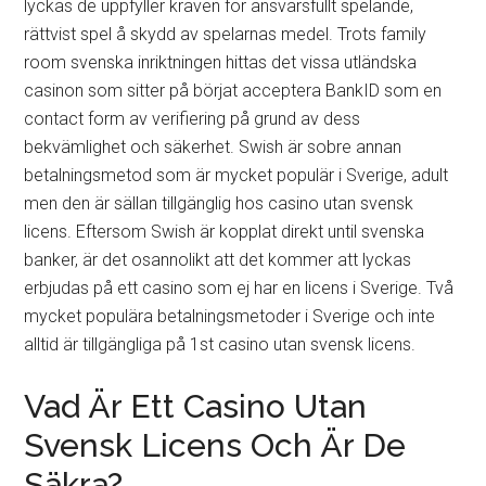
lyckas de uppfyller kraven för ansvarsfullt spelande,
rättvist spel å skydd av spelarnas medel. Trots family
room svenska inriktningen hittas det vissa utländska
casinon som sitter på börjat acceptera BankID som en
contact form av verifiering på grund av dess
bekvämlighet och säkerhet. Swish är sobre annan
betalningsmetod som är mycket populär i Sverige, adult
men den är sällan tillgänglig hos casino utan svensk
licens. Eftersom Swish är kopplat direkt until svenska
banker, är det osannolikt att det kommer att lyckas
erbjudas på ett casino som ej har en licens i Sverige. Två
mycket populära betalningsmetoder i Sverige och inte
alltid är tillgängliga på 1st casino utan svensk licens.
Vad Är Ett Casino Utan
Svensk Licens Och Är De
Säkra?