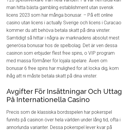
man hitta bästa gambling establishment utan svensk
licens 2023 som har många bonusar. – På ett online
casino utan licens i actually Sverige och licens i Curacao
kommer du att behöva betala skatt på dina vinster.
Samtidigt så hittar i några av marknadens absolut mest
generösa bonusar hos de spelbolag. Det är ven dessa
casinon som erbjuder flest free spins, o VIP program
med massa förmåner för lojala spelare. Även om
bonusar 6 free spins har mulighed for at locka dig, kom
ihåg att ni måste betala skatt på dina vinster.
Avgifter För Insättningar Och Uttag
På Internationella Casino
Precis som de klassiska bordsspelen har pokerspel
funnits på casinon över hela världen under lång tid, ofta i
annorlunda varianter. Dessa pokerspel lever kvar på