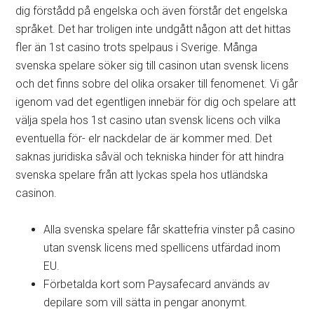
dig förstådd på engelska och även förstår det engelska
språket. Det har troligen inte undgått någon att det hittas
fler än 1st casino trots spelpaus i Sverige. Många
svenska spelare söker sig till casinon utan svensk licens
och det finns sobre del olika orsaker till fenomenet. Vi går
igenom vad det egentligen innebär för dig och spelare att
välja spela hos 1st casino utan svensk licens och vilka
eventuella för- elr nackdelar de är kommer med. Det
saknas juridiska såväl och tekniska hinder för att hindra
svenska spelare från att lyckas spela hos utländska
casinon.
Alla svenska spelare får skattefria vinster på casino
utan svensk licens med spellicens utfärdad inom
EU.
Förbetalda kort som Paysafecard används av
depilare som vill sätta in pengar anonymt.