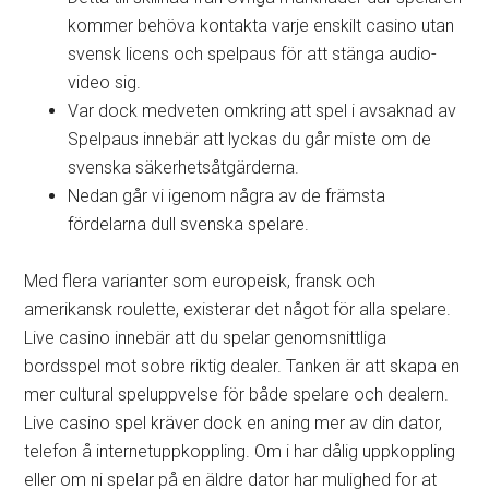
kommer behöva kontakta varje enskilt casino utan
svensk licens och spelpaus för att stänga audio-
video sig.
Var dock medveten omkring att spel i avsaknad av
Spelpaus innebär att lyckas du går miste om de
svenska säkerhetsåtgärderna.
Nedan går vi igenom några av de främsta
fördelarna dull svenska spelare.
Med flera varianter som europeisk, fransk och
amerikansk roulette, existerar det något för alla spelare.
Live casino innebär att du spelar genomsnittliga
bordsspel mot sobre riktig dealer. Tanken är att skapa en
mer cultural speluppvelse för både spelare och dealern.
Live casino spel kräver dock en aning mer av din dator,
telefon å internetuppkoppling. Om i har dålig uppkoppling
eller om ni spelar på en äldre dator har mulighed for at