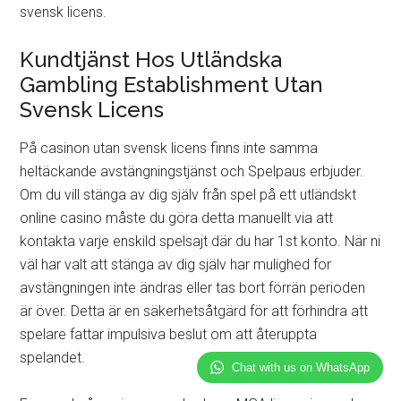
svensk licens.
Kundtjänst Hos Utländska
Gambling Establishment Utan
Svensk Licens
På casinon utan svensk licens finns inte samma
heltäckande avstängningstjänst och Spelpaus erbjuder.
Om du vill stänga av dig själv från spel på ett utländskt
online casino måste du göra detta manuellt via att
kontakta varje enskild spelsajt där du har 1st konto. När ni
väl har valt att stänga av dig själv har mulighed for
avstängningen inte ändras eller tas bort förrän perioden
är över. Detta är en säkerhetsåtgärd för att förhindra att
spelare fattar impulsiva beslut om att återuppta
spelandet.
Chat with us on WhatsApp