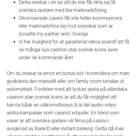
Detta innebär i sin tur att de inte får rikta sej till
svenska spelare med bla marknadsföring.
Olicensierade casino får inte heller kommunicera
eller marknadsföra sej mot svenskar som är
bosatta my partner and i Sverige.
Vi har mulighed for at garanterat räkna scientif att få
se många nya casinon utan svensk licens även
under de kommande året.
Om du önskar ta emot en bonus bör i kontrollera om man
godkänna den manuellt eller om family room betalas ut
automatiskt. Fördelen med att lyckas spela på utländska
casinon utan svensk licens är att du får möjlighet att
hämta både en välkomstbonus å ta del audio-video
andra kampanjer som casinot erbjuder. En trend som
växer är att svenska spelare vill filma på casino i
avsaknad av BankID eller instant banking. Detta då man