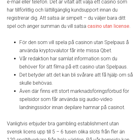
e-mail eller telefon. Det är vitalt att välja ett casino som
har tillförlitlig och lättillgänglig kundsupport innan du
registrerar dig. Att satsa är simpelt – du väljer bara ditt
spel och anger summan du vill satsa
casino utan license
.
För den som vill spela på casinon utan Spelpaus å
använda kryptovalutor får inte missa Qbet.
Vår redaktion har samlat information som du
behöver för att filma på ett casino utan Spelpaus.
Det betyder att det kan bli svårare att få hjälp om så
skulle behövas.
Även där finns ett stort marknadsföringsförbud för
spelsidor som får använda sig audio-video
landningssidor innan depilare hamnar på casinot.
Vanligtvis erbjuder bra gambling establishment utan
svensk licens upp till 5 – 6 tusen olika slots från fler än
120 speltillverkare från hela världen. På vår hemsida kan