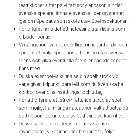
restriktioner sitter på vi fått sony ericsson allt fler
svenska spelare lämna e svenska licenssystemet
igenom Spelpaus som sköts utav Spelinspektionen.
För tillfället finns det ett nätcasino utan licens som
erbjuder bonus.
Vi går igenom va det egentligen innebär för dig och
spelare att välja spela hos ett casino utan svensk
licens och vilka eventuella för- eller nackdelar de är
finns med.
Du ska exempelvis kunna se din spelhistorik vid
varje given tidpunkt, parallellt som du även ska ha
kontroll över dina insättningar och uttag.
För att offerera ett så omfattande utbud av spel
som möjligt har många nätcasinon valt att satsa på
betting som durante del av bad thing verksamhet.
Dessa spelsajter regleras inte utav svenska
myndigheter, vilket innebär att sobre” “ej följer