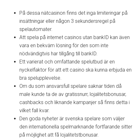
På dessa nätcasinon finns det inga limiteringar på
insättningar eller någon 3 sekundersregel på
spelautomater.
Att spela på internet casinos utan bankID kan även
vara en bekväm lösning för den som inte
nödvändigtvis har tillgång till bankID.
Ett varierat och omfattande spelutbud är en
nyckelfaktor för att ett casino ska kunna erbjuda en
bra spelupplevelse.
Om du som ansvarsfull spelare saknar tiden då
male kunde ta de av gratissnurr, lojalitetsbonusar,
cashbacks och liknande kampanjer så finns detta i
vilket fall kvar.
Den goda nyheter är svenska spelare som väljer
den internationella spelmarknande fortfarande sitter
på möjlighet att få lojalitetstbonusar.