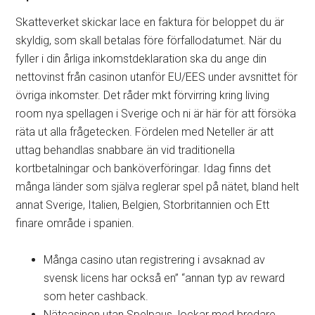
Skatteverket skickar lace en faktura för beloppet du är
skyldig, som skall betalas före förfallodatumet. När du
fyller i din årliga inkomstdeklaration ska du ange din
nettovinst från casinon utanför EU/EES under avsnittet för
övriga inkomster. Det råder mkt förvirring kring living
room nya spellagen i Sverige och ni är här för att försöka
räta ut alla frågetecken. Fördelen med Neteller är att
uttag behandlas snabbare än vid traditionella
kortbetalningar och banköverföringar. Idag finns det
många länder som själva reglerar spel på nätet, bland helt
annat Sverige, Italien, Belgien, Storbritannien och Ett
finare område i spanien.
Många casino utan registrering i avsaknad av
svensk licens har också en” “annan typ av reward
som heter cashback.
Nätcasinon utan Spelpaus lockar med bredare