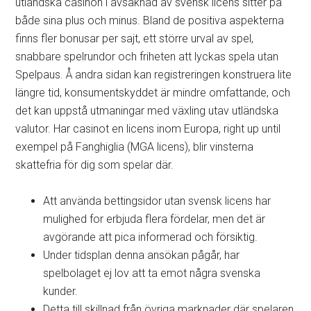
utländska casinon i avsaknad av svensk licens sitter på
både sina plus och minus. Bland de positiva aspekterna
finns fler bonusar per sajt, ett större urval av spel,
snabbare spelrundor och friheten att lyckas spela utan
Spelpaus. Å andra sidan kan registreringen konstruera lite
längre tid, konsumentskyddet är mindre omfattande, och
det kan uppstå utmaningar med växling utav utländska
valutor. Har casinot en licens inom Europa, right up until
exempel på Fanghiglia (MGA licens), blir vinsterna
skattefria för dig som spelar där.
Att använda bettingsidor utan svensk licens har
mulighed for erbjuda flera fördelar, men det är
avgörande att pica informerad och försiktig.
Under tidsplan denna ansökan pågår, har
spelbolaget ej lov att ta emot några svenska
kunder.
Detta till skillnad från övriga marknader där spelaren