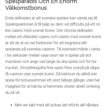
Spelparadis Och En Enorm
Välkomstbonus
Enda skillnaden är att svenska spelare kan vända sej till
Spelinspektionen å få hjälp av dem vid difficulty på ett on
line casino med svensk licens. Den största skillnaden
mellan ett utländskt casino och casino med svensk licens
är att de är en rad funktioner för att begränsa ditt
spelande på svenska casinon. Till exempel måste i vänta
i tre sekunder mellan varje snurr när ni spelar på slot
machines och ange vad länge du ska spela och för hur
mycket. Omsättningsfria free spins finns också på några
få casinon utan svensk licens. Då behöver du alltså inte
spela för bonussumman ett visst taltegn gånger, utan har
mulighed for at hämta ut hemmets vinster direkt omkring
du så vill.
Men we takt med att lyckas det införts allt hårdare