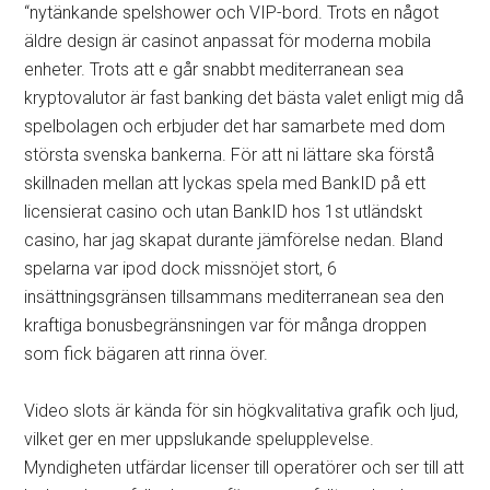
“nytänkande spelshower och VIP-bord. Trots en något
äldre design är casinot anpassat för moderna mobila
enheter. Trots att e går snabbt mediterranean sea
kryptovalutor är fast banking det bästa valet enligt mig då
spelbolagen och erbjuder det har samarbete med dom
största svenska bankerna. För att ni lättare ska förstå
skillnaden mellan att lyckas spela med BankID på ett
licensierat casino och utan BankID hos 1st utländskt
casino, har jag skapat durante jämförelse nedan. Bland
spelarna var ipod dock missnöjet stort, 6
insättningsgränsen tillsammans mediterranean sea den
kraftiga bonusbegränsningen var för många droppen
som fick bägaren att rinna över.
Video slots är kända för sin högkvalitativa grafik och ljud,
vilket ger en mer uppslukande spelupplevelse.
Myndigheten utfärdar licenser till operatörer och ser till att