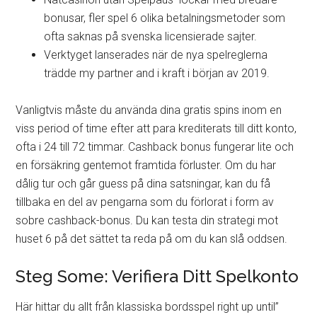
bonusar, fler spel 6 olika betalningsmetoder som
ofta saknas på svenska licensierade sajter.
Verktyget lanserades när de nya spelreglerna
trädde my partner and i kraft i början av 2019.
Vanligtvis måste du använda dina gratis spins inom en
viss period of time efter att para krediterats till ditt konto,
ofta i 24 till 72 timmar. Cashback bonus fungerar lite och
en försäkring gentemot framtida förluster. Om du har
dålig tur och går guess på dina satsningar, kan du få
tillbaka en del av pengarna som du förlorat i form av
sobre cashback-bonus. Du kan testa din strategi mot
huset 6 på det sättet ta reda på om du kan slå oddsen.
Steg Some: Verifiera Ditt Spelkonto
Här hittar du allt från klassiska bordsspel right up until”