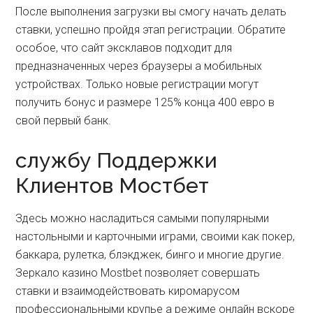
После выполнения загрузки вы смогу начать делать
ставки, успешно пройдя этап регистрации. Обратите
особое, что сайт эксклавов подходит для
предназначенных через браузеры а мобильных
устройствах. Только новые регистрации могут
получить бонус и размере 125% конца 400 евро в
свой первый банк.
службу Поддержки
Клиентов Мостбет
Здесь можно насладиться самыми популярными
настольными и карточными играми, своими как покер,
баккара, рулетка, блэкджек, бинго и многие другие.
Зеркало казино Mostbet позволяет совершать
ставки и взаимодействовать киромарусом
профессиональными крупье а режиме онлайн вскоре