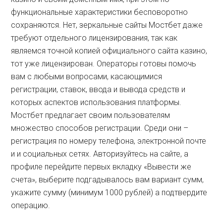
функциональные характеристики бесповоротно
сохраняются. Нет, зеркальные сайты Мостбет даже
требуют отдельного лицензирования, так как
являемся точной копией официального сайта казино,
тот уже лицензирован. Операторы готовы помочь
вам с любыми вопросами, касающимися
регистрации, ставок, ввода и вывода средств и
которых аспектов использования платформы.
Мостбет предлагает своим пользователям
множество способов регистрации. Среди они –
регистрация по номеру телефона, электронной почте
и и социальных сетях. Авторизуйтесь на сайте, а
профиле перейдите первых вкладку «Вывести же
счета», выберите подгадывалось вам вариант сумм,
укажите сумму (минимум 1000 рублей) а подтвердите
операцию.