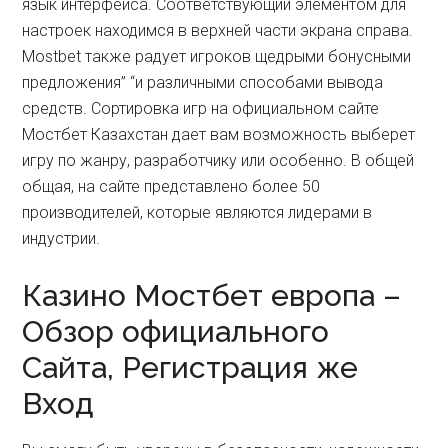
язык интерфейса. Соответствующий элементом для
настроек находимся в верхней части экрана справа.
Mostbet также радует игроков щедрыми бонусными
предложения” “и различными способами вывода
средств. Сортировка игр на официальном сайте
Мостбет Казахстан дает вам возможность выберет
игру по жанру, разработчику или особенно. В общей
общая, на сайте представлено более 50
производителей, которые являются лидерами в
индустрии.
Казино Мостбет европа –
Обзор официального
Сайта, Регистрация же
Вход