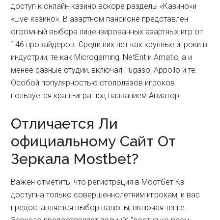
доступ к онлайн-казино вскоре разделы «Казино»и
«Live-казино». В азартном пансионе представлен
огромный выбора лицензированных азартных игр от
146 провайдеров. Среди них нет как крупные игроки в
индустрии, те как Microgaming, NetEnt и Amatic, а и
менее разные студии, включая Fugaso, Appollo и те.
Особой популярностью стололазов игроков
пользуется краш-игра под названием Авиатор.
Отличается Ли
официальному Сайт От
Зеркала Mostbet?
Важен отметить, что регистрация в Мостбет Кз
доступна только совершеннолетним игрокам, и вас
предоставляется выбор валюты, включая тенге.