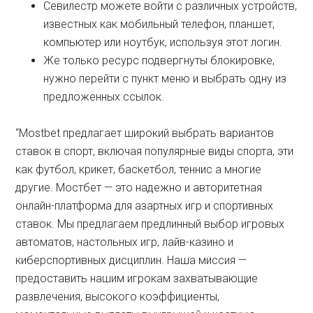
Севилестр можете войти с различных устройств,
известных как мобильный телефон, планшет,
компьютер или ноутбук, используя этот логин.
Же только ресурс подвергнуты блокировке,
нужно перейти с пункт меню и выбрать одну из
предложенных ссылок.
“Mostbet предлагает широкий выбрать вариантов
ставок в спорт, включая популярные виды спорта, эти
как футбол, крикет, баскетбол, теннис а многие
другие. Мостбет — это надежно и авторитетная
онлайн-платформа для азартных игр и спортивных
ставок. Мы предлагаем предлинный выбор игровых
автоматов, настольных игр, лайв-казино и
киберспортивных дисциплин. Наша миссия —
предоставить нашим игрокам захватывающие
развлечения, высокого коэффициенты,