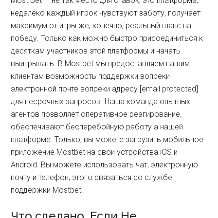
Most Bet — не так место для ставок, это платформа,
недалеко каждый игрок чувствуют заботу, получает
максимум от игры же, конечно, реальный шанс на
победу. Только как можно быстро присоединиться к
десяткам участников этой платформы и начать
выигрывать. В Mostbet мы предоставляем нашим
клиентам возможность поддержки вопреки
электронной почте вопреки адресу [email protected]
для несрочных запросов. Наша команда опытных
агентов позволяет оперативное реагирование,
обеспечивают бесперебойную работу а нашей
платформе. Только, вы можете загрузить мобильное
приложение Mostbet на свои устройства iOS и
Android. Вы можете использовать чат, электронную
почту и телефон, этого связаться со службе
поддержки Mostbet.
Что сделано, Если Не