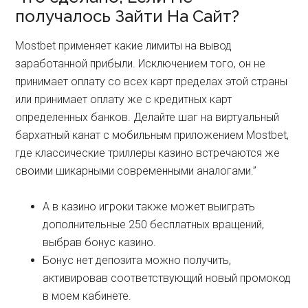
получалось Зайти На Сайт?
Mostbet применяет какие лимиты на вывод
заработанной прибыли. Исключением того, он не
принимает оплату со всех карт пределах этой страны
или принимает оплату же с кредитных карт
определенных банков. Делайте шаг на виртуальный
бархатный канат с мобильным приложением Mostbet,
где классические триллеры казино встречаются же
своими шикарными современными аналогами.”
А в казино игроки также может выиграть
дополнительные 250 бесплатных вращений,
выбрав бонус казино.
Бонус нет депозита можно получить,
активировав соответствующий новый промокод
в моем кабинете.