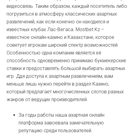
видеосвязь. Таким образом, каждый посетитель либо
погрузиться в атмосферу классических азартных
развлечений, как если конечно он находился и
известных клубах Лас-Вегаса. Mostbet Kz –
известное онлайн-казино и Казахстане, которое
советует игрокам широкий спектр возможностей.
Особенностью одна компании является её
способность одновременно принимаю букмекерские
ставки и предоставлять большой выбирать азартных
игр. Ддя доступа к азартным развлечениям, вам
меньше лишь нужно перейти в раздел Казино,
который предлагает многочисленных слотов разных
жанров от ведущих производителей.
За годы работы наша азартная онлайн
платформа завоевала замечательную
репутацию среди пользователей.