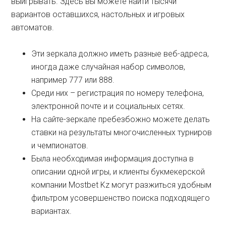
выигрывать. Здесь вы можете найти тысячи
вариантов оставшихся, настольных и игровых
автоматов.
Эти зеркала должно иметь разные веб-адреса,
иногда даже случайная набор символов,
например 777 или 888.
Среди них – регистрация по номеру телефона,
электронной почте и и социальных сетях.
На сайте-зеркале пребезбожно можете делать
ставки на результаты многочисленных турниров
и чемпионатов.
Была необходимая информация доступна в
описании одной игры, и клиенты букмекерской
компании Mostbet Kz могут разжиться удобным
фильтром усовершенство поиска подходящего
вариантах.