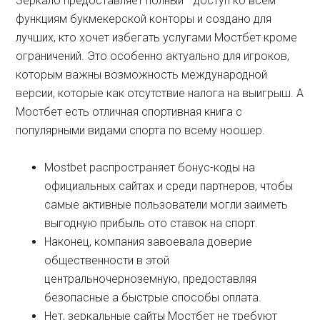
Зеркало предоставляет полный” “доступ ко всем
функциям букмекерской конторы и создано для
лучших, кто хочет избегать услугами Мостбет кроме
ограничений. Это особенно актуально для игроков,
которым важны возможность международной
версии, которые как отсутствие налога на выигрыш. А
Мостбет есть отличная спортивная книга с
популярными видами спорта по всему ноошер.
Mostbet распространяет бонус-коды на
официальных сайтах и ​​среди партнеров, чтобы
самые активные пользователи могли заиметь
выгодную прибыль ото ставок на спорт.
Наконец, компания завоевала доверие
общественности в этой
центральночерноземную, предоставляя
безопасные а быстрые способы оплата.
Нет, зеркальные сайты Мостбет не требуют