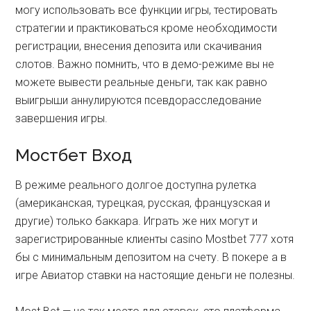
могу использовать все функции игры, тестировать
стратегии и практиковаться кроме необходимости
регистрации, внесения депозита или скачивания
слотов. Важно помнить, что в демо-режиме вы не
можете вывести реальные деньги, так как равно
выигрыши аннулируются псевдорасследование
завершения игры.
Мостбет Вход
В режиме реального долгое доступна рулетка
(американская, турецкая, русская, французская и
другие) только баккара. Играть же них могут и
зарегистрированные клиенты casino Mostbet 777 хотя
бы с минимальным депозитом на счету. В покере а в
игре Авиатор ставки на настоящие деньги не полезны.