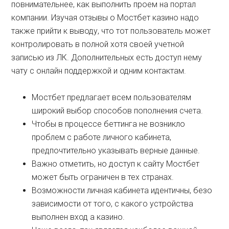
повнимательнее, как выполнить проем на портал
компании. Изучая отзывы о Мостбет казино надо
также прийти к выводу, что тот пользователь может
контролировать в полной хотя своей учетной
записью из ЛК. Дополнительных есть доступ нему
чату с онлайн поддержкой и одним контактам.
Мостбет предлагает всем пользователям
широкий выбор способов пополнения счета.
Чтобы в процессе беттинга не возникло
проблем с работе личного кабинета,
предпочтительно указывать верные данные.
Важно отметить, но доступ к сайту Мостбет
может быть ограничен в тех странах.
Возможности личная кабинета идентичны, безо
зависимости от того, с какого устройства
выполнен вход а казино.