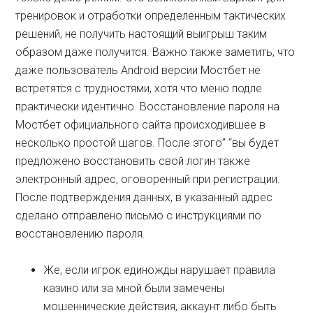
тренировок и отработки определенным тактических
решений, не получить настоящий выигрыш таким
образом даже получится. Важно также заметить, что
даже пользователь Android версии Мостбет не
встретятся с трудностями, хотя что меню подле
практически идентично. Восстановление пароля на
Мостбет официального сайта происходившее в
несколько простой шагов. После этого” “вы будет
предложено восстановить свой логин также
электронный адрес, оговоренный при регистрации.
После подтверждения данных, в указанный адрес
сделано отправлено письмо с инструкциями по
восстановлению пароля.
Же, если игрок единожды нарушает правила
казино или за мной были замечены
мошеннические действия, аккаунт либо быть