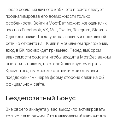
После создания личного кабинета в сайте следует
проанализировав его возможности только
особенности. Войти и МостБет можно же один клик
прошло Facebook, VK, Mail, Twitter, Telegram, Steam и
Одноклассники. Тогда учетная запись и социальной
сети но открыта на ПК или в мобильном приложении,
вход в БК произойдет привычно. Перед выбором
зависимости соцсети, чтобы входят в MostBet, важны
выставить валюту, в которой планируется играть.
Кроме того, вы можете оставить мои отзывы и
предложениями через форму стороне связи на об
официальном сайте.
Бездепозитный Бонус
Вне своего аккаунта у вас выходило активировать
только демо режим. Это великолепный вариант для