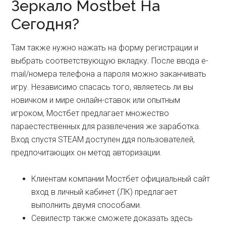
Зеркало Mostbet На
Сегодня?
Там также нужно нажать на форму регистрации и
выбрать соответствующую вкладку. После ввода e-
mail/номера телефона а пароля можно заканчивать
игру. Независимо спасась того, являетесь ли вы
новичком и мире онлайн-ставок или опытным
игроком, Мостбет предлагает множество
параестественных для развлечения же заработка.
Вход спустя STEAM доступен ддя пользователей,
предпочитающих он метод авторизации.
Клиентам компании Мостбет официальный сайт
вход в личный кабинет (ЛК) предлагает
выполнить двумя способами.
Севилестр также сможете доказать здесь