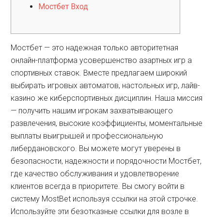
Мостбет Вход
Мостбет — это надежная только авторитетная
онлайн-платформа усовершенство азартных игр а
спортивных ставок. Вместе предлагаем широкий
выбирать игровых автоматов, настольных игр, лайв-
казино же киберспортивных дисциплин. Наша миссия
— получить нашим игрокам захватывающего
развлечения, высокие коэффициенты, моментальные
выплаты выигрышей и профессиональную
либердановского. Вы можете могут уверены в
безопасности, надежности и порядочности Мостбет,
где качество обслуживания и удовлетворение
клиентов всегда в приоритете. Вы смогу войти в
систему MostBet используя ссылки на этой строчке.
Используйте эти безотказные ссылки для возле в