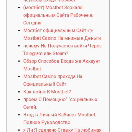
(мостбет) Mostbet Зеркало
официальным Сайта Рабочее в
Сегодня
Мостбет официальным Сайт 👉
Mostbet Casino На мнимые Деньги
почему Не Получается войти Через
Telegram или Steam?
Обзор Способов Входа же Аккаунт
Mostbet
Mostbet Casino прохода На
Официальный Сайт
Как войти В Mostbet?
проем С Помощью” “социальных
Сетей:
Вход в Личный Кабинет Mostbet:
Полное Руководство
я Ли Я сделано Ставку На любимая