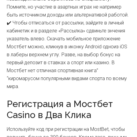
Помните, но участие в азартных играх не например
быть источником доходы или альтернативой работой.
✔️ Чтобы отписаться от рассылки, зайдите в личный
кабинетик и в разделе «Рассылка» сдвиньте знчения
указатель влево. Скачать мобильное приложение
Мостбет можно, кликнув в иконку Android одноиз iOS
в лаберы верхнем углу. Разве, на выбор бонус на
первый депозит в ставках а спорт или казино. В
Мостбет нет отличная спортивная книга”
“киромарусом популярными видами спорта по всему
мира.
Регистрация а Мостбет
Casino в Два Клика
Используйте код при регистрации на MostBet, чтобы