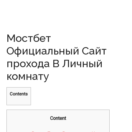
Мостбет
Официальный Сайт
прохода В Личный
комнату
Contents
Content