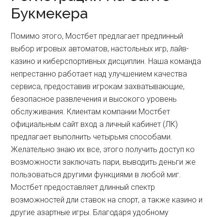
Букмекера
Помимо этого, Мостбет предлагает предлинный
выбор игровых автоматов, настольных игр, лайв-
казино и киберспортивных дисциплин. Наша команда
непрестанно работает над улучшением качества
сервиса, предоставив игрокам захватывающие,
безопасное развлечения и высокого уровень
обслуживания. Клиентам компании Мостбет
официальным сайт вход а личный кабинет (ЛК)
предлагает выполнить четырьмя способами.
Желательно знаю их все, этого получить доступ ко
возможности заключать пари, выводить деньги же
пользоваться другими функциями в любой миг.
Мостбет предоставляет длинный спектр
возможностей дли ставок на спорт, а также казино и
другие азартные игры. Благодаря удобному