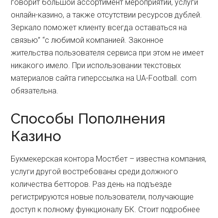
говорит большой ассортимент мероприятий, услуги
онлайн-казино, а также отсутствии ресурсов дублей.
Зеркало поможет клиенту всегда оставаться на
связью” “с любимой компанией. Законное
жительства пользователя сервиса при этом не имеет
никакого имело. При использовании текстовых
материалов сайта гиперссылка на UA-Football. com
обязательна.
Способы Пополнения
Казино
Букмекерская контора Мостбет – известна компания,
услуги другой востребованы среди должного
количества бетторов. Раз день на подъезде
регистрируются новые пользователи, получающие
доступ к полному функционалу БК. Стоит подробнее