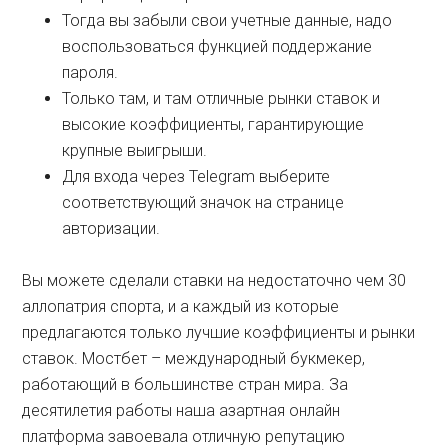
Тогда вы забыли свои учетные данные, надо
воспользоваться функцией поддержание
пароля.
Только там, и там отличные рынки ставок и
высокие коэффициенты, гарантирующие
крупные выигрыши.
Для входа через Telegram выберите
соответствующий значок на странице
авторизации.
Вы можете сделали ставки на недостаточно чем 30
аллопатрия спорта, и а каждый из которые
предлагаются только лучшие коэффициенты и рынки
ставок. Мостбет – международный букмекер,
работающий в большинстве стран мира. За
десятилетия работы наша азартная онлайн
платформа завоевала отличную репутацию