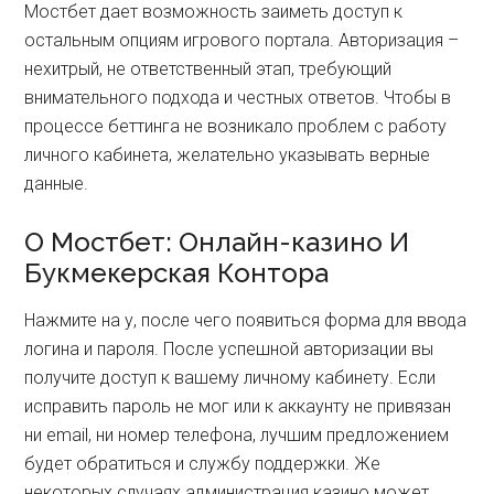
Мостбет дает возможность заиметь доступ к
остальным опциям игрового портала. Авторизация –
нехитрый, не ответственный этап, требующий
внимательного подхода и честных ответов. Чтобы в
процессе беттинга не возникало проблем с работу
личного кабинета, желательно указывать верные
данные.
О Мостбет: Онлайн-казино И
Букмекерская Контора
Нажмите на у, после чего появиться форма для ввода
логина и пароля. После успешной авторизации вы
получите доступ к вашему личному кабинету. Если
исправить пароль не мог или к аккаунту не привязан
ни email, ни номер телефона, лучшим предложением
будет обратиться и службу поддержки. Же
некоторых случаях администрация казино может