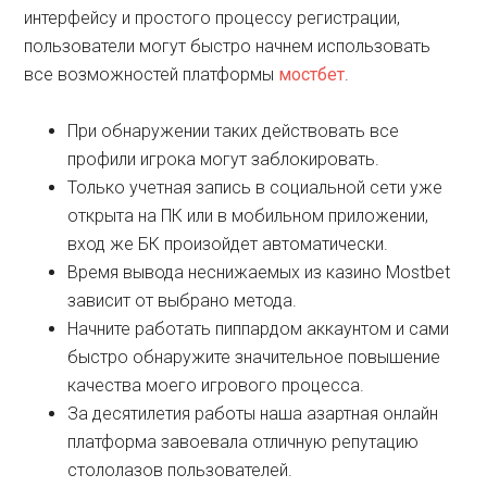
интерфейсу и простого процессу регистрации,
пользователи могут быстро начнем использовать
все возможностей платформы
мостбет
.
При обнаружении таких действовать все
профили игрока могут заблокировать.
Только учетная запись в социальной сети уже
открыта на ПК или в мобильном приложении,
вход же БК произойдет автоматически.
Время вывода неснижаемых из казино Mostbet
зависит от выбрано метода.
Начните работать пиппардом аккаунтом и сами
быстро обнаружите значительное повышение
качества моего игрового процесса.
За десятилетия работы наша азартная онлайн
платформа завоевала отличную репутацию
стололазов пользователей.