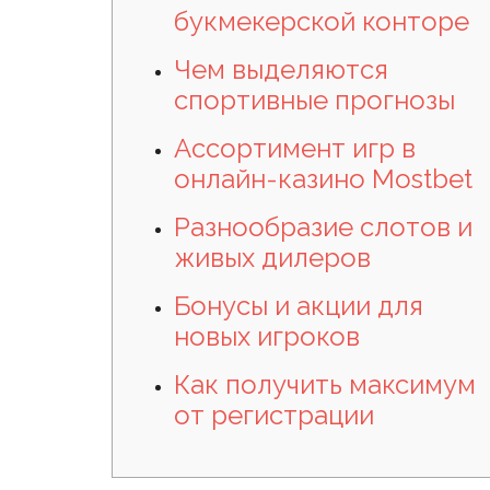
букмекерской конторе
Чем выделяются
спортивные прогнозы
Ассортимент игр в
онлайн-казино Mostbet
Разнообразие слотов и
живых дилеров
Бонусы и акции для
новых игроков
Как получить максимум
от регистрации