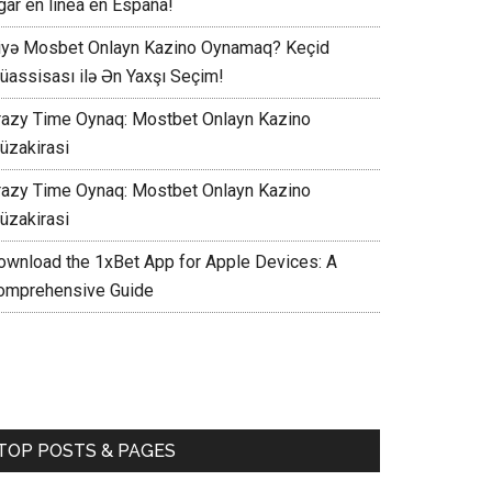
gar en línea en España!
iyə Mosbet Onlayn Kazino Oynamaq? Keçid
üassisası ilə Ən Yaxşı Seçim!
razy Time Oynaq: Mostbet Onlayn Kazino
üzakirasi
razy Time Oynaq: Mostbet Onlayn Kazino
üzakirasi
ownload the 1xBet App for Apple Devices: A
omprehensive Guide
TOP POSTS & PAGES