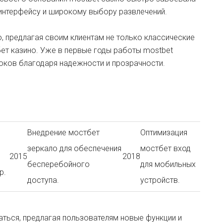
интерфейсу и широкому выбору развлечений.
 предлагая своим клиентам не только классические
бет казино. Уже в первые годы работы mostbet
оков благодаря надежности и прозрачности.
Внедрение мостбет
Оптимизация
зеркало для обеспечения
мостбет вход
2015
2018
бесперебойного
для мобильных
р.
доступа.
устройств.
ться, предлагая пользователям новые функции и