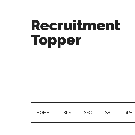
Recruitment
Topper
HOME
IBPS
SSC
SBI
RRB