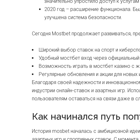
значительно упростило доступ к услуга
2020 год – расширение функционала. Был
улучшена система безопасности.
Сегодня Mostbet продолжает развиваться, пр
Широкий выбор ставок на спорт и киберспо
Удобный мостбет вход через официальный 
Возможность играть в мостбет казино с 
Регулярные обновления и акции для новых 
Благодаря своей надежности и инновационном
индустрии онлайн-ставок и азартных игр. Исп
пользователям оставаться на связи даже в сл
Как начинался путь по
История mosbet началась с амбициозной иде
азартных игр и спортивных ставок. С момент