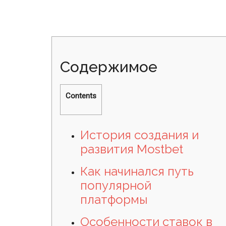
Содержимое
Contents
История создания и
развития Mostbet
Как начинался путь
популярной
платформы
Особенности ставок в