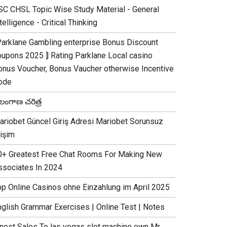
SC CHSL Topic Wise Study Material - General
telligence - Critical Thinking
Parklane Gambling enterprise Bonus Discount
oupons 2025 ⟭ Rating Parklane Local casino
onus Voucher, Bonus Vaucher otherwise Incentive
ode
లంగాణ చరిత్ర
ariobet Güncel Giriş Adresi Mariobet Sorunsuz
rişim
0+ Greatest Free Chat Rooms For Making New
ssociates In 2024
op Online Casinos ohne Einzahlung im April 2025
nglish Grammar Exercises | Online Test | Notes
inest Sales To las vegas slot machine own Mr