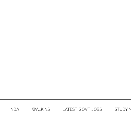
NDA
WALKINS
LATEST GOVT JOBS
STUDY 