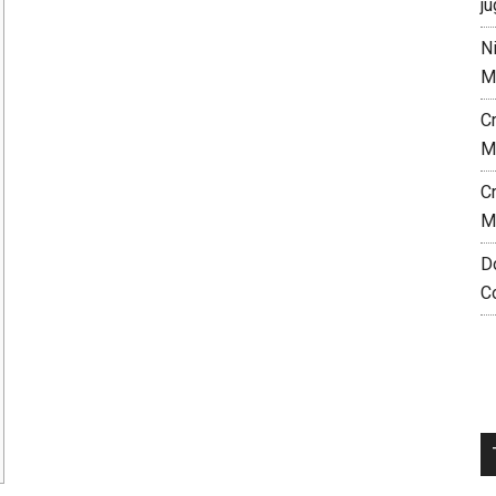
ju
N
M
C
M
C
M
D
C