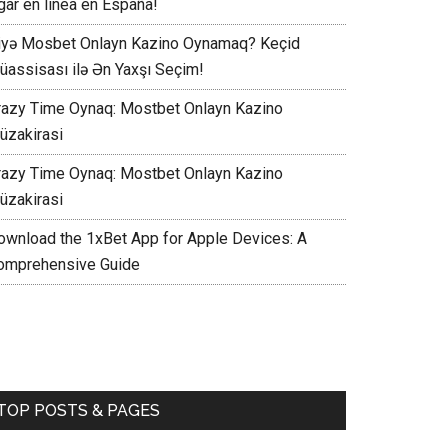
gar en línea en España!
iyə Mosbet Onlayn Kazino Oynamaq? Keçid
üassisası ilə Ən Yaxşı Seçim!
razy Time Oynaq: Mostbet Onlayn Kazino
üzakirasi
razy Time Oynaq: Mostbet Onlayn Kazino
üzakirasi
ownload the 1xBet App for Apple Devices: A
omprehensive Guide
TOP POSTS & PAGES