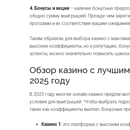
4. Бонусы и акции
– наличие бонусных предло
общую сумму выигрышей. Прежде чем зарегис
программ и их соответствие вашим ожидания
Таким образом, для выбора казино с максим
высокие коэффициенты, но и репутацию, бону
аспекты, можно значительно повысить шансы н
Обзор казино с лучшим
2025 году
В 2025 году многие онлайн казино предлагают
условия для выигрышей. Чтобы выбрать подх
таких как коэффициенты выплат, бонусные пр
Казино 1:
это платформа с высоким коэф