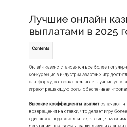
Лучшие онлайн каз
выплатами в 2025 г
Contents
Онлайн казино становятся все более популярн
конкуренция в индустрии азартных игр достиг
платформу, которая предлагает лучшие усло
играют решающую роль, обеспечивая игрокам
Высокие коэффициенты выплат
означают, ч
возвращения на ставки, что делает игру боле
одинаково подходят для тех, кто ищет макси
репутацию платформы, ее лицензии и отзывы д