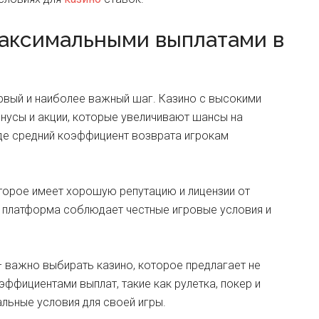
максимальными выплатами в
рвый и наиболее важный шаг. Казино с высокими
нусы и акции, которые увеличивают шансы на
де средний коэффициент возврата игрокам
торое имеет хорошую репутацию и лицензии от
то платформа соблюдает честные игровые условия и
 важно выбирать казино, которое предлагает не
эффициентами выплат, такие как рулетка, покер и
льные условия для своей игры.