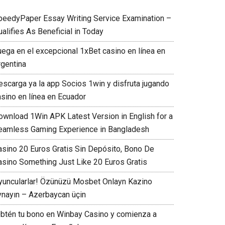
peedyPaper Essay Writing Service Examination –
alifies As Beneficial in Today
uega en el excepcional 1xBet casino en línea en
rgentina
escarga ya la app Socios 1win y disfruta jugando
asino en línea en Ecuador
ownload 1Win APK Latest Version in English for a
eamless Gaming Experience in Bangladesh
asino 20 Euros Gratis Sin Depósito, Bono De
asino Something Just Like 20 Euros Gratis
yuncularlar! Özünüzü Mosbet Onlayn Kazino
ynayın – Azerbaycan üçin
Obtén tu bono en Winbay Casino y comienza a