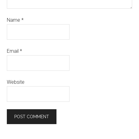
Name
*
Email
*
Website