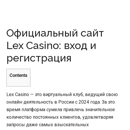
Официальный сайт
Lex Casino: вход и
регистрация
Contents
Lex Casino — это виртуальный клуб, ведущий свою
онлайн-деятельность в России с 2024 года. За это
время платформа сумела привлечь значительное
количество постоянных клиентов, удовлетворяя
запросы даже самых взыскательных