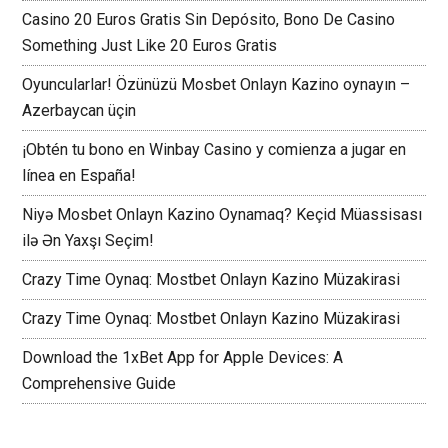
Casino 20 Euros Gratis Sin Depósito, Bono De Casino
Something Just Like 20 Euros Gratis
Oyuncularlar! Özünüzü Mosbet Onlayn Kazino oynayın –
Azerbaycan üçin
¡Obtén tu bono en Winbay Casino y comienza a jugar en
línea en España!
Niyə Mosbet Onlayn Kazino Oynamaq? Keçid Müassisası
ilə Ən Yaxşı Seçim!
Crazy Time Oynaq: Mostbet Onlayn Kazino Müzakirasi
Crazy Time Oynaq: Mostbet Onlayn Kazino Müzakirasi
Download the 1xBet App for Apple Devices: A
Comprehensive Guide