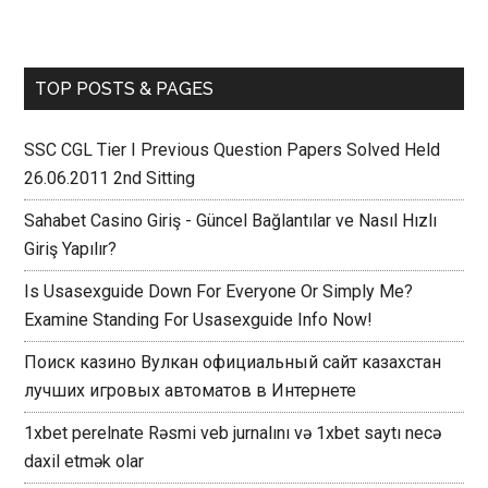
TOP POSTS & PAGES
SSC CGL Tier I Previous Question Papers Solved Held
26.06.2011 2nd Sitting
Sahabet Casino Giriş - Güncel Bağlantılar ve Nasıl Hızlı
Giriş Yapılır?
Is Usasexguide Down For Everyone Or Simply Me?
Examine Standing For Usasexguide Info Now!
Поиск казино Вулкан официальный сайт казахстан
лучших игровых автоматов в Интернете
1xbet perelnate Rəsmi veb jurnalını və 1xbet saytı necə
daxil etmək olar