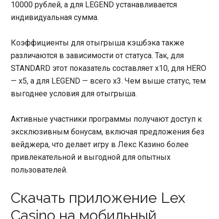
10000 рублей, а для LEGEND устанавливается
индивидуальная сумма.
Коэффициенты для отыгрыша кэшбэка также
различаются в зависимости от статуса. Так, для
STANDARD этот показатель составляет х10, для HERO
— х5, а для LEGEND — всего х3. Чем выше статус, тем
выгоднее условия для отыгрыша.
Активные участники программы получают доступ к
эксклюзивным бонусам, включая предложения без
вейджера, что делает игру в Лекс Казино более
привлекательной и выгодной для опытных
пользователей.
Скачать приложение Lex
Casino на мобильный