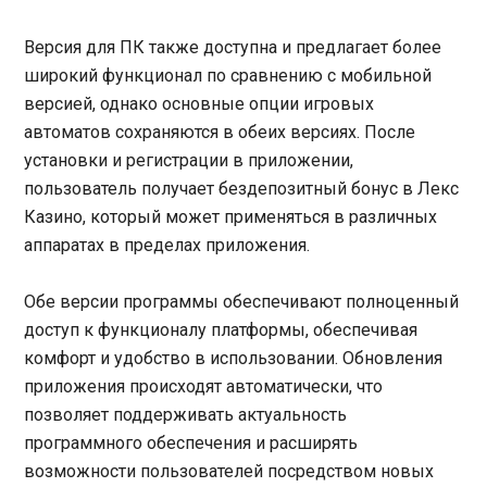
Версия для ПК также доступна и предлагает более
широкий функционал по сравнению с мобильной
версией, однако основные опции игровых
автоматов сохраняются в обеих версиях. После
установки и регистрации в приложении,
пользователь получает бездепозитный бонус в Лекс
Казино, который может применяться в различных
аппаратах в пределах приложения.
Обе версии программы обеспечивают полноценный
доступ к функционалу платформы, обеспечивая
комфорт и удобство в использовании. Обновления
приложения происходят автоматически, что
позволяет поддерживать актуальность
программного обеспечения и расширять
возможности пользователей посредством новых