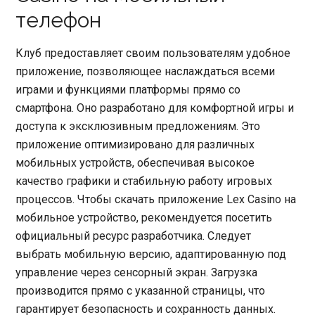
телефон
Клуб предоставляет своим пользователям удобное
приложение, позволяющее наслаждаться всеми
играми и функциями платформы прямо со
смартфона. Оно разработано для комфортной игры и
доступа к эксклюзивным предложениям. Это
приложение оптимизировано для различных
мобильных устройств, обеспечивая высокое
качество графики и стабильную работу игровых
процессов. Чтобы скачать приложение Lex Casino на
мобильное устройство, рекомендуется посетить
официальный ресурс разработчика. Следует
выбрать мобильную версию, адаптированную под
управление через сенсорный экран. Загрузка
производится прямо с указанной страницы, что
гарантирует безопасность и сохранность данных.