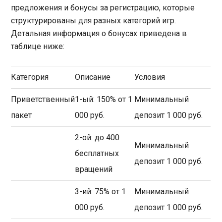
предложения и бонусы за регистрацию, которые
структурированы для разных категорий игр.
Детальная информация о бонусах приведена в
таблице ниже:
Категория
Описание
Условия
Приветственный
1-ый: 150% от 1
Минимальный
пакет
000 руб.
депозит 1 000 руб.
2-ой: до 400
Минимальный
бесплатных
депозит 1 000 руб.
вращений
3-ий: 75% от 1
Минимальный
000 руб.
депозит 1 000 руб.