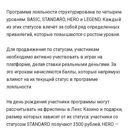
Программа лояльности структурирована по четырем
уровням: BASIC, STANDARD, HERO и LEGEND. Каждый
из этих статусов влечёт за собой ряд определенных
привилегий, которые повышаются с ростом уровня.
Для продвижения по статусам, участникам
необходимо активно участвовать в играх на
платформе, делая ставки реальными деньгами. За
это игрокам начисляются баллы, которые напрямую
влияют на их текущий статус в программе
лояльности.
На день рождения участники программы могут
рассчитывать на фриспины в Лекс Казино и подарки,
размер которых зависит от их статуса: участники со
статусом STANDARD получают 3500 рублей, HERO —