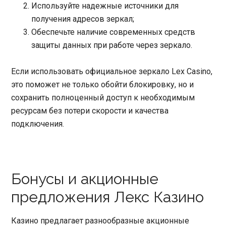
Используйте надежные источники для
получения адресов зеркал;
Обеспечьте наличие современных средств
защиты данных при работе через зеркало.
Если использовать официальное зеркало Lex Casino,
это поможет не только обойти блокировку, но и
сохранить полноценный доступ к необходимым
ресурсам без потери скорости и качества
подключения.
Бонусы и акционные
предложения Лекс Казино
Казино предлагает разнообразные акционные