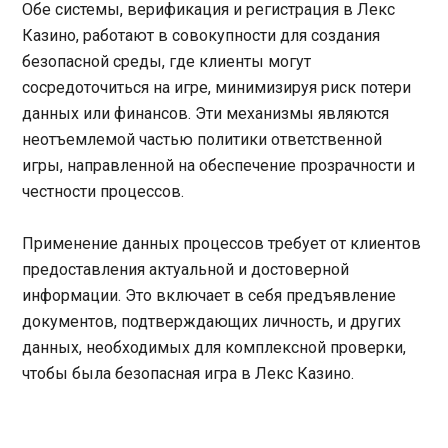
Обе системы, верификация и регистрация в Лекс
Казино, работают в совокупности для создания
безопасной среды, где клиенты могут
сосредоточиться на игре, минимизируя риск потери
данных или финансов. Эти механизмы являются
неотъемлемой частью политики ответственной
игры, направленной на обеспечение прозрачности и
честности процессов.
Применение данных процессов требует от клиентов
предоставления актуальной и достоверной
информации. Это включает в себя предъявление
документов, подтверждающих личность, и других
данных, необходимых для комплексной проверки,
чтобы была безопасная игра в Лекс Казино.