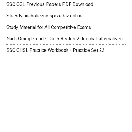
SSC CGL Previous Papers PDF Download
Sterydy anaboliczne sprzedaż online
Study Material for All Competitive Exams
Nach Omegle-ende: Die 5 Besten Videochat-alternativen
SSC CHSL Practice Workbook - Practice Set 22