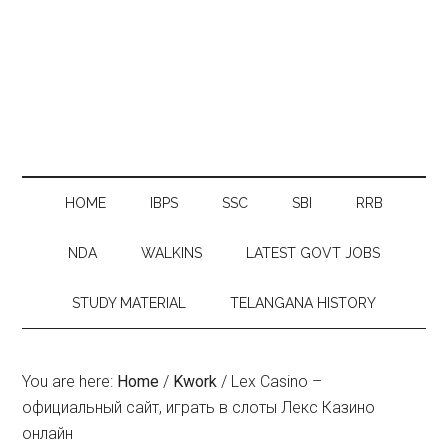
HOME
IBPS
SSC
SBI
RRB
NDA
WALKINS
LATEST GOVT JOBS
STUDY MATERIAL
TELANGANA HISTORY
You are here:
Home
/
Kwork
/
Lex Casino –
официальный сайт, играть в слоты Лекс Казино
онлайн