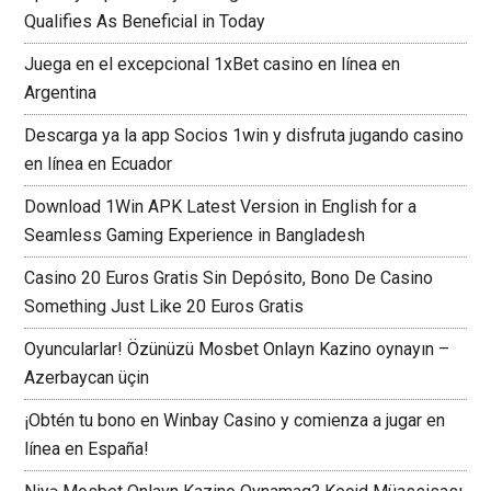
Qualifies As Beneficial in Today
Juega en el excepcional 1xBet casino en línea en
Argentina
Descarga ya la app Socios 1win y disfruta jugando casino
en línea en Ecuador
Download 1Win APK Latest Version in English for a
Seamless Gaming Experience in Bangladesh
Casino 20 Euros Gratis Sin Depósito, Bono De Casino
Something Just Like 20 Euros Gratis
Oyuncularlar! Özünüzü Mosbet Onlayn Kazino oynayın –
Azerbaycan üçin
¡Obtén tu bono en Winbay Casino y comienza a jugar en
línea en España!