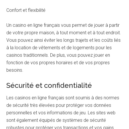
Confort et flexibilité
Un casino en ligne français vous permet de jouer à partir
de votre propre maison, à tout moment et à tout endroit.
Vous pouvez ainsi éviter les longs trajets et les coûts liés
à la location de vêtements et de logements pour les
casinos traditionnels. De plus, vous pouvez jouer en
fonction de vos propres horaires et de vos propres
besoins.
Sécurité et confidentialité
Les casinos en ligne français sont soumis à des normes
de sécurité très élevées pour protéger vos données
personnelles et vos informations de jeu. Les sites web
sont également équipés de systèmes de sécurité
robustes pour protéger vos transactions et vos gains.