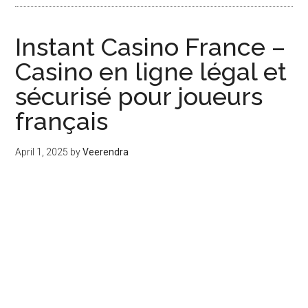
Instant Casino France –
Casino en ligne légal et
sécurisé pour joueurs
français
April 1, 2025
by
Veerendra