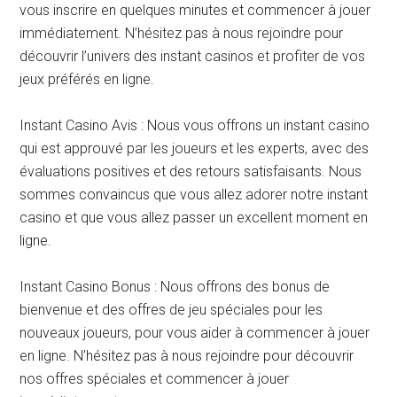
vous inscrire en quelques minutes et commencer à jouer
immédiatement. N’hésitez pas à nous rejoindre pour
découvrir l’univers des instant casinos et profiter de vos
jeux préférés en ligne.
Instant Casino Avis : Nous vous offrons un instant casino
qui est approuvé par les joueurs et les experts, avec des
évaluations positives et des retours satisfaisants. Nous
sommes convaincus que vous allez adorer notre instant
casino et que vous allez passer un excellent moment en
ligne.
Instant Casino Bonus : Nous offrons des bonus de
bienvenue et des offres de jeu spéciales pour les
nouveaux joueurs, pour vous aider à commencer à jouer
en ligne. N’hésitez pas à nous rejoindre pour découvrir
nos offres spéciales et commencer à jouer