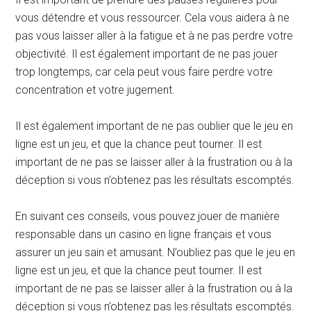
vous détendre et vous ressourcer. Cela vous aidera à ne
pas vous laisser aller à la fatigue et à ne pas perdre votre
objectivité. Il est également important de ne pas jouer
trop longtemps, car cela peut vous faire perdre votre
concentration et votre jugement.
Il est également important de ne pas oublier que le jeu en
ligne est un jeu, et que la chance peut tourner. Il est
important de ne pas se laisser aller à la frustration ou à la
déception si vous n’obtenez pas les résultats escomptés.
En suivant ces conseils, vous pouvez jouer de manière
responsable dans un casino en ligne français et vous
assurer un jeu sain et amusant. N’oubliez pas que le jeu en
ligne est un jeu, et que la chance peut tourner. Il est
important de ne pas se laisser aller à la frustration ou à la
déception si vous n’obtenez pas les résultats escomptés.