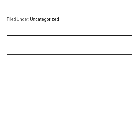
Filed Under:
Uncategorized