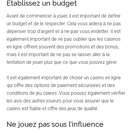
Établissez un budget
Avant de commencer à jouer, il est important de définir
un budget et de le respecter. Cela vous aidera à ne pas
dépenser trop d’argent et à ne pas vous endetter. Il est
également important de ne pas oublier que les casinos
en ligne offrent souvent des promotions et des bonus,
mais il est important de ne pas se laisser aller à la
tentation de jouer plus que ce que vous pouvez gérer.
Il est également important de choisir un casino en ligne
qui offre des options de paiement sécurisées et des
conditions de jeu claires. Vous pouvez également vérifier
les avis des autres joueurs pour vous assurer que le
casino est fiable et offre des jeux de qualité.
Ne jouez pas sous l’influence