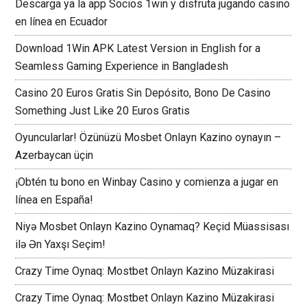
Descarga ya la app Socios 1win y disfruta jugando casino
en línea en Ecuador
Download 1Win APK Latest Version in English for a
Seamless Gaming Experience in Bangladesh
Casino 20 Euros Gratis Sin Depósito, Bono De Casino
Something Just Like 20 Euros Gratis
Oyuncularlar! Özünüzü Mosbet Onlayn Kazino oynayın –
Azerbaycan üçin
¡Obtén tu bono en Winbay Casino y comienza a jugar en
línea en España!
Niyə Mosbet Onlayn Kazino Oynamaq? Keçid Müassisası
ilə Ən Yaxşı Seçim!
Crazy Time Oynaq: Mostbet Onlayn Kazino Müzakirasi
Crazy Time Oynaq: Mostbet Onlayn Kazino Müzakirasi