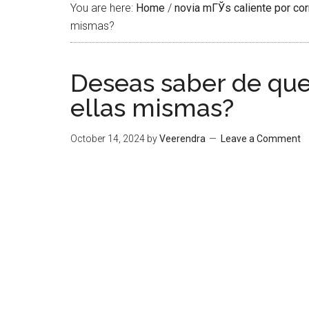
You are here:
Home
/
novia mГЎs caliente por co
mismas?
Deseas saber de que
ellas mismas?
October 14, 2024
by
Veerendra
Leave a Comment