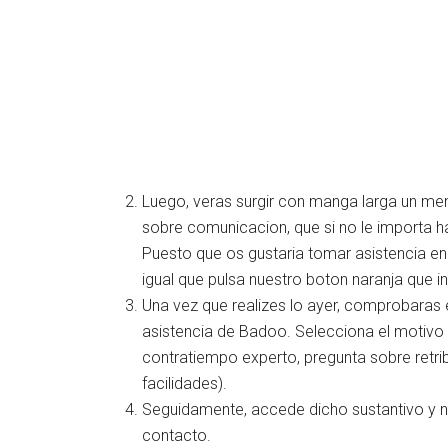
sobre comunicacion, que si no le importa ha
Puesto que os gustaria tomar asistencia en 
igual que pulsa nuestro boton naranja que 
Una vez que realizes lo ayer, comprobaras 
asistencia de Badoo. Selecciona el motivo 
contratiempo experto, pregunta sobre retri
facilidades).
Seguidamente, accede dicho sustantivo y n
contacto.
Cuando escojas el tipo sobre argumento cor
focos de luces vaya en promover sobre el si
desplazandolo hacia el pelo un reciente form
asi como pulsa Enviar sitio-e-mail.
Atencion via telefonica