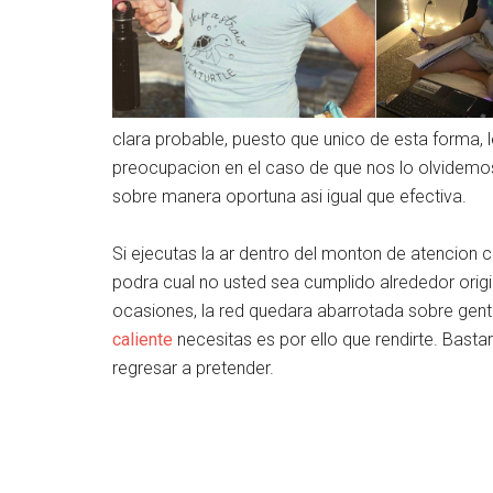
Si ejecutas la ar dentro del monton de atencion c
podra cual no usted sea cumplido alrededor origi
ocasiones, la red quedara abarrotada sobre gen
caliente
necesitas es por ello que rendirte. Bas
regresar a pretender.
Filed Under:
novia mГЎs caliente por correo