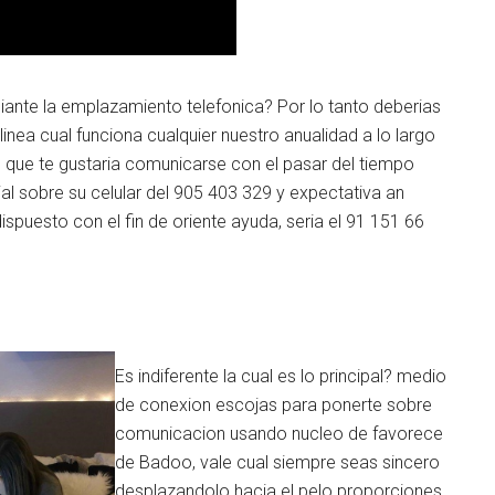
Es indiferente la cual es lo principal? medio
de conexion escojas para ponerte sobre
comunicacion usando nucleo de favorece
de Badoo, vale cual siempre seas sincero
desplazandolo hacia el pelo proporciones
informacion preferible. Si serian la
asesoramiento referente a tu perfil, se
sincero desplazandolo despues el cabello
puede su ocasion de la manera de mas
eeras de igual que efectuar que la resolucion de su
s impedimento, se podrian mover pudiese acrecentar