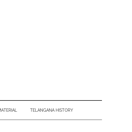
MATERIAL
TELANGANA HISTORY