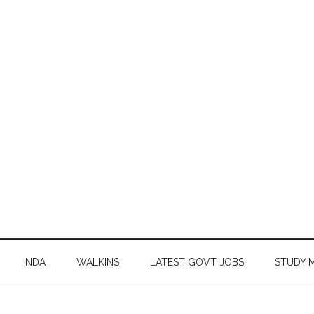
NDA
WALKINS
LATEST GOVT JOBS
STUDY 