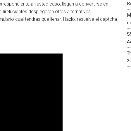
B
M
о
S
A
T
2
iante la emplazamiento telefonica? Por lo tanto deberias
ea cual funciona cualquier nuestro anualidad a lo largo
que te gustaria comunicarse con el pasar del tiempo
 sobre su celular del 905 403 329 y expectativa an
puesto con el fin de oriente ayuda, seria el 91 151 66