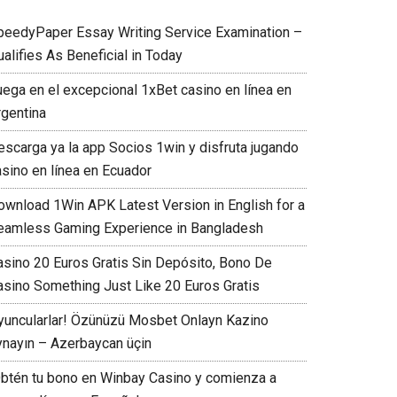
peedyPaper Essay Writing Service Examination –
alifies As Beneficial in Today
uega en el excepcional 1xBet casino en línea en
rgentina
escarga ya la app Socios 1win y disfruta jugando
asino en línea en Ecuador
ownload 1Win APK Latest Version in English for a
eamless Gaming Experience in Bangladesh
asino 20 Euros Gratis Sin Depósito, Bono De
asino Something Just Like 20 Euros Gratis
yuncularlar! Özünüzü Mosbet Onlayn Kazino
ynayın – Azerbaycan üçin
Obtén tu bono en Winbay Casino y comienza a