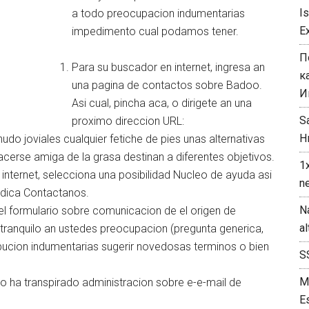
I
cerse amiga de la grasa destinan a diferentes objetivos.
E
internet, selecciona una posibilidad Nucleo de ayuda asi
indica Contactanos.
П
el formulario sobre comunicacion de el origen de
к
tranquilo an ustedes preocupacion (pregunta generica,
И
bucion indumentarias sugerir novedosas terminos o bien
Sa
Hı
o ha transpirado administracion sobre e-e-mail de
1x
respondiente an usted caso, llegan a convertirse en
ne
llirelucientes desplegaran otras alternativas
N
ulario cual tendras que llenar. Hazlo, resuelve el captcha
al
S
M
E