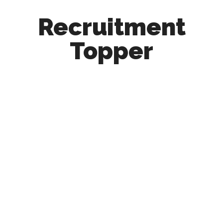
Recruitment
Topper