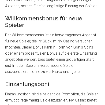
Aktionen, sorgen für eine langfristige Bindung der Spieler.
Willkommensbonus für neue
Spieler
Der Willkommensbonus ist ein hervorragendes Angebot
für neue Spieler, die ihr Glück im NV Casino versuchen
möchten. Dieser Bonus kann in Form von Gratis-Spins
oder einem prozentualen Bonus auf die erste Einzahlung
angeboten werden. Dies bietet einen großartigen Start
und hilft den Spielern, verschiedene Spiele
auszuprobieren, ohne zu viel Risiko einzugehen.
Einzahlungsboni
Einzahlungsboni sind eine gängige Promotion, die Spieler
ermutigt, regelmäßig Geld einzuzahlen. NV Casino bietet