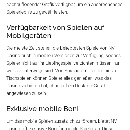
hochauflösender Grafik verfügbar, um ein ansprechendes
Spielerlebnis zu gewährleisten.
Verfügbarkeit von Spielen auf
Mobilgeräten
Die meiste Zeit stehen die beliebtesten Spiele von NV
Casino auch in mobilen Versionen zur Verfügung, sodass
Spieler nicht auf ihr Lieblingsspiel verzichten müssen, nur
weil sie unterwegs sind. Von Spielautomaten bis hin zu
Tischspielen können Spieler alles genießen, was das
Casino zu bieten hat, ohne auf ein Desktop-Gerät
angewiesen zu sein.
Exklusive mobile Boni
Um das mobile Spielen zusätzlich zu fördern, bietet NV
Casino oft exklusive Boni für mobile Spieler an. Diese