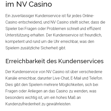
im NV Casino
Ein zuverlässiger Kundenservice ist für jedes Online-
Casino entscheidend, und NV Casino stellt sicher, dass die
Spieler bei Fragen oder Problemen schnell und effizient
Unterstützung erhalten. Der Kundenservice ist freundlich,
kompetent und rund um die Uhr erreichbar, was den
Spielern zusätzliche Sicherheit gibt.
Erreichbarkeit des Kundenservices
Der Kundenservice von NV Casino ist über verschiedene
Kanäle erreichbar, darunter Live-Chat, E-Mail und Telefon.
Dies gibt den Spielern mehrere Möglichkeiten, sich bei
Fragen oder Anliegen an das Casino zu wenden, was
besonders wichtig ist, um ein hohes Maß an
Kundenzufriedenheit zu gewährleisten.