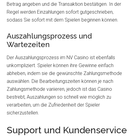
Betrag angeben und die Transaktion bestätigen. In der
Regel werden Einzahlungen sofort gutgeschrieben,
sodass Sie sofort mit dem Spielen beginnen können.
Auszahlungsprozess und
Wartezeiten
Der Auszahlungsprozess im NV Casino ist ebenfalls
unkompliziert. Spieler können ihre Gewinne einfach
abheben, indem sie die gewünschte Zahlungsmethode
auswählen. Die Bearbeitungszeiten können je nach
Zahlungsmethode variieren, jedoch ist das Casino
bestrebt, Auszahlungen so schnell wie möglich zu
verarbeiten, um die Zufriedenheit der Spieler
sicherzustellen.
Support und Kundenservice