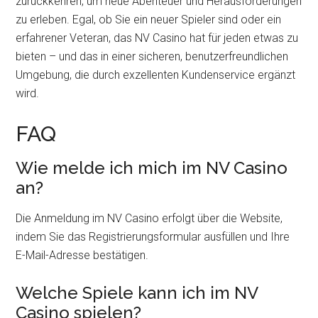
zurückkehren, um neue Abenteuer und Herausforderungen
zu erleben. Egal, ob Sie ein neuer Spieler sind oder ein
erfahrener Veteran, das NV Casino hat für jeden etwas zu
bieten – und das in einer sicheren, benutzerfreundlichen
Umgebung, die durch exzellenten Kundenservice ergänzt
wird.
FAQ
Wie melde ich mich im NV Casino
an?
Die Anmeldung im NV Casino erfolgt über die Website,
indem Sie das Registrierungsformular ausfüllen und Ihre
E-Mail-Adresse bestätigen.
Welche Spiele kann ich im NV
Casino spielen?