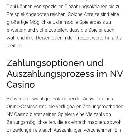
Boni können von speziellen Einzahlungsaktionen bis zu
Freispiel-Angeboten reichen. Solche Anreize sind eine
großartige Möglichkeit, die mobile Spielerbasis zu
erweitern und sicherzustellen, dass die Spieler auch
während ihrer Reisen oder in der Freizeit weiterhin aktiv
bleiben.
Zahlungsoptionen und
Auszahlungsprozess im NV
Casino
Ein weiterer wichtiger Faktor bei der Auswahl eines
Online-Casinos sind die verfügbaren Zahlungsmethoden.
NV Casino bietet seinen Spielern eine Vielzahl von
Zahlungsmöglichkeiten, die es einfach machen, sowohl
Einzahlungen als auch Auszahlungen vorzunehmen. Ein