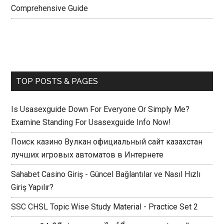
Comprehensive Guide
TOP POSTS & PAGES
Is Usasexguide Down For Everyone Or Simply Me?
Examine Standing For Usasexguide Info Now!
Поиск казино Вулкан официальный сайт казахстан
лучших игровых автоматов в Интернете
Sahabet Casino Giriş - Güncel Bağlantılar ve Nasıl Hızlı
Giriş Yapılır?
SSC CHSL Topic Wise Study Material - Practice Set 2