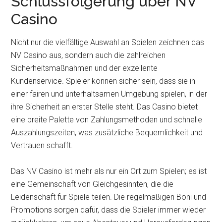
Schlussfolgerung über NV
Casino
Nicht nur die vielfältige Auswahl an Spielen zeichnen das
NV Casino aus, sondern auch die zahlreichen
Sicherheitsmaßnahmen und der exzellente
Kundenservice. Spieler können sicher sein, dass sie in
einer fairen und unterhaltsamen Umgebung spielen, in der
ihre Sicherheit an erster Stelle steht. Das Casino bietet
eine breite Palette von Zahlungsmethoden und schnelle
Auszahlungszeiten, was zusätzliche Bequemlichkeit und
Vertrauen schafft.
Das NV Casino ist mehr als nur ein Ort zum Spielen; es ist
eine Gemeinschaft von Gleichgesinnten, die die
Leidenschaft für Spiele teilen. Die regelmäßigen Boni und
Promotions sorgen dafür, dass die Spieler immer wieder