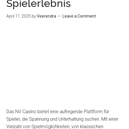
Spielerlebnis
April 11, 2025
by
Veerendra
Leave a Comment
Das NV Casino bietet eine aufregende Plattform für
Spieler, die Spannung und Unterhaltung suchen. Mit einer
Vielzahl von Spielmöglichkeiten, von klassischen