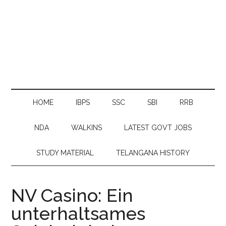
HOME
IBPS
SSC
SBI
RRB
NDA
WALKINS
LATEST GOVT JOBS
STUDY MATERIAL
TELANGANA HISTORY
NV Casino: Ein
unterhaltsames