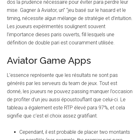
dos la prudence nécessaire pour éviter para perdre leur
mise. Gagner à Aviator, un” “jeu basé sur le hasard et le
timing, nécessite algun mélange de stratégie et d’intuition.
Les joueurs expérimentés soulignent souvent
l’importance dieses paris ouverts, fill lesquels une
définition de double pari est couramment utilisée.
Aviator Game Apps
L’essence représente que les résultats ne sont pas
générés par les serveurs du team de jeux. Tout est
donné, les joueurs ne pouvez passing manquer l’occasion
de profiter d’un jeu aussi époustouflant que celui-ci. Le
tableau a également este RTP élevé para 97%, et cela
signifie que c’est el choix assez gratifiant.
Cependant, il est probable de placer two montants