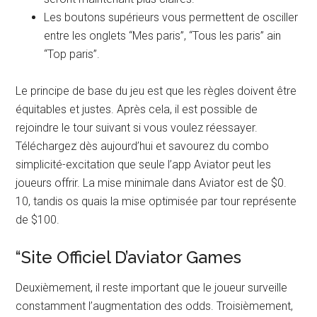
Les boutons supérieurs vous permettent de osciller
entre les onglets “Mes paris”, “Tous les paris” ain
“Top paris”.
Le principe de base du jeu est que les règles doivent être
équitables et justes. Après cela, il est possible de
rejoindre le tour suivant si vous voulez réessayer.
Téléchargez dès aujourd’hui et savourez du combo
simplicité-excitation que seule l’app Aviator peut les
joueurs offrir. La mise minimale dans Aviator est de $0.
10, tandis os quais la mise optimisée par tour représente
de $100.
“Site Officiel D’aviator Games
Deuxièmement, il reste important que le joueur surveille
constamment l’augmentation des odds. Troisièmement,