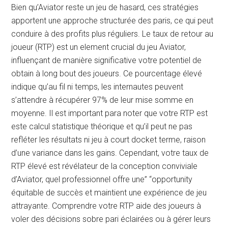
Bien qu’Aviator reste un jeu de hasard, ces stratégies
apportent une approche structurée des paris, ce qui peut
conduire à des profits plus réguliers. Le taux de retour au
joueur (RTP) est un element crucial du jeu Aviator,
influençant de manière significative votre potentiel de
obtain à long bout des joueurs. Ce pourcentage élevé
indique qu’au fil ni temps, les internautes peuvent
s’attendre à récupérer 97% de leur mise somme en
moyenne. Il est important para noter que votre RTP est
este calcul statistique théorique et qu’il peut ne pas
refléter les résultats ni jeu à court docket terme, raison
d’une variance dans les gains. Cependant, votre taux de
RTP élevé est révélateur de la conception conviviale
d’Aviator, quel professionnel offre une” “opportunity
équitable de succès et maintient une expérience de jeu
attrayante. Comprendre votre RTP aide des joueurs à
voler des décisions sobre pari éclairées ou à gérer leurs