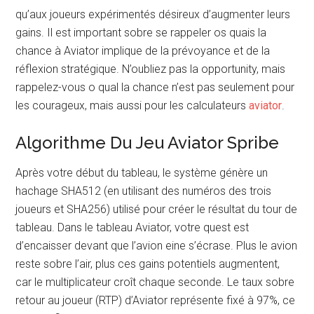
qu’aux joueurs expérimentés désireux d’augmenter leurs
gains. Il est important sobre se rappeler os quais la
chance à Aviator implique de la prévoyance et de la
réflexion stratégique. N’oubliez pas la opportunity, mais
rappelez-vous o qual la chance n’est pas seulement pour
les courageux, mais aussi pour les calculateurs
aviator
.
Algorithme Du Jeu Aviator Spribe
Après votre début du tableau, le système génère un
hachage SHA512 (en utilisant des numéros des trois
joueurs et SHA256) utilisé pour créer le résultat du tour de
tableau. Dans le tableau Aviator, votre quest est
d’encaisser devant que l’avion eine s’écrase. Plus le avion
reste sobre l’air, plus ces gains potentiels augmentent,
car le multiplicateur croît chaque seconde. Le taux sobre
retour au joueur (RTP) d’Aviator représente fixé à 97%, ce