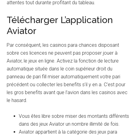
attentes tout durante profitant du tableau.
Télécharger L’application
Aviator
Par conséquent, les casinos para chances disposant
sobre ces licences ne peuvent pas proposer jouer à
Aviator, le jeux en ligne. Activez la fonction de lecture
automatique située dans le coin supérieur droit du
panneau de pari fill miser automatiquement votre pari
précédent ou collecter les benefits s’il y en a. C’est pour
les gros benefits avant que l’avion dans les casinos avec
le hasard.
Vous êtes libre sobre miser des montants différents
dans des jeux Aviator un nombre illimité de fois.
Aviator appartient à la catégorie des jeux para