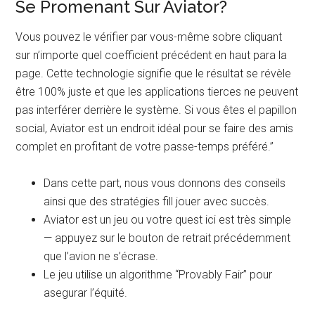
Se Promenant Sur Aviator?
Vous pouvez le vérifier par vous-même sobre cliquant
sur n’importe quel coefficient précédent en haut para la
page. Cette technologie signifie que le résultat se révèle
être 100% juste et que les applications tierces ne peuvent
pas interférer derrière le système. Si vous êtes el papillon
social, Aviator est un endroit idéal pour se faire des amis
complet en profitant de votre passe-temps préféré.”
Dans cette part, nous vous donnons des conseils
ainsi que des stratégies fill jouer avec succès.
Aviator est un jeu ou votre quest ici est très simple
— appuyez sur le bouton de retrait précédemment
que l’avion ne s’écrase.
Le jeu utilise un algorithme “Provably Fair” pour
asegurar l’équité.