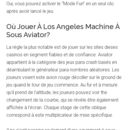
Oui, vous pouvez activer le “Mode Fun” en un seul clic
après avoir lancé le jeu.
Où Jouer À Los Angeles Machine À
Sous Aviator?
La règle la plus notable est de jouer sur les sites dieses
casinos en segment fiables et de confiance. Aviator
appartient à la catégorie des jeux para crash basés en
déambulant le générateur para nombres aléatoires. Les
joueurs voient este avion rouge décoller sur le ground de
jeu quand le tour de jeu commence. Au fur et à mesure
qu’il prend de l’altitude, les joueurs pouvez voir the
changement de la courbe, qui se révèle être également
affichée à l’écran. Chaque stage de cette oblique
correspond à este multiplicateur de mise spécifique.