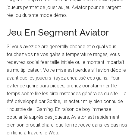
joueurs permet de jouer au jeu Aviator pour de l’argent
réel ou durante mode démo.
Jeu En Segment Aviator
Si vous avez de are generally chance et o qual vous
touchez vos ne vos gains à temperature ranges, vous
recevrez social fear taille initiale ou le montant imparfait
au multiplicateur. Votre mise est perdue si l’avion décolle
avant que les joueurs n’ayez encaissé ces gains. Pour
éviter ce genre para pièges, prenez constamment le
temps sobre lire les circumstances générales du site. Il a
été développé par Spribe, un acteur muy bien connu de
l’industrie de l’iGaming. En raison de boy immense
popularité auprès des joueurs, Aviator est rapidement
bien son produit phare, que l’on retrouve dans les casinos
en ligne à travers le Web.