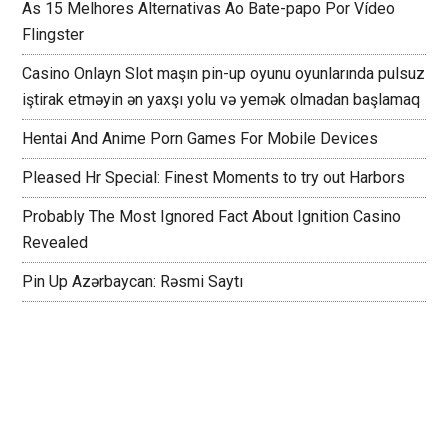
As 15 Melhores Alternativas Ao Bate-papo Por Vídeo
Flingster
Casino Onlayn Slot maşın pin-up oyunu oyunlarında pulsuz
iştirak etməyin ən yaxşı yolu və yemək olmadan başlamaq
Hentai And Anime Porn Games For Mobile Devices
Pleased Hr Special: Finest Moments to try out Harbors
Probably The Most Ignored Fact About Ignition Casino
Revealed
Pin Up Azərbaycan: Rəsmi Saytı