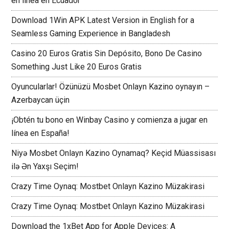
en línea en Ecuador
Download 1Win APK Latest Version in English for a
Seamless Gaming Experience in Bangladesh
Casino 20 Euros Gratis Sin Depósito, Bono De Casino
Something Just Like 20 Euros Gratis
Oyuncularlar! Özünüzü Mosbet Onlayn Kazino oynayın –
Azerbaycan üçin
¡Obtén tu bono en Winbay Casino y comienza a jugar en
línea en España!
Niyə Mosbet Onlayn Kazino Oynamaq? Keçid Müassisası
ilə Ən Yaxşı Seçim!
Crazy Time Oynaq: Mostbet Onlayn Kazino Müzakirasi
Crazy Time Oynaq: Mostbet Onlayn Kazino Müzakirasi
Download the 1xBet App for Apple Devices: A