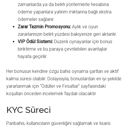
zamanlarda ya da belirli yöntemlerle hesabına
ödeme yapanlara yatırım miktarına bağlı ekstra
ödemeler sağlanır.
Zarar Tazmin Promosyonu:
Aylık ve oyun
zararlarınızın belirli yüzdesi bakiyenize geri aktarılır.
VIP Ödül Sistemi:
Düzenli oynayanlar için bonus
biriktirme ve bu paraya çevrilebilen avantajlar
hayata geçirilir.
Her bonusun kendine özgü bahis oynama şartları ve aktif
kalma süresi olabilir. Dolayısıyla, bonuslardan en iyi şekilde
yararlanmak için “Ödüller ve Fırsatlar” sayfasındaki
koşulları önceden incelemek faydalı olacaktır.
KYC Süreci
Paribahis, kullanıcıların güvenliğini sağlamak ve lisans