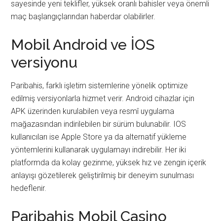
sayesinde yeni teklifler, yüksek oranlı bahisler veya önemli
maç başlangıçlarından haberdar olabilirler.
Mobil Android ve İOS
versiyonu
Paribahis, farklı işletim sistemlerine yönelik optimize
edilmiş versiyonlarla hizmet verir. Android cihazlar için
APK üzerinden kurulabilen veya resmî uygulama
mağazasından indirilebilen bir sürüm bulunabilir. IOS
kullanıcıları ise Apple Store ya da alternatif yükleme
yöntemlerini kullanarak uygulamayı indirebilir. Her iki
platformda da kolay gezinme, yüksek hız ve zengin içerik
anlayışı gözetilerek geliştirilmiş bir deneyim sunulması
hedeflenir.
Paribahis Mobil Casino