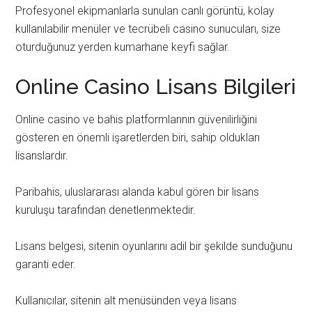
Profesyonel ekipmanlarla sunulan canlı görüntü, kolay
kullanılabilir menüler ve tecrübeli casino sunucuları, size
oturduğunuz yerden kumarhane keyfi sağlar.
Online Casino Lisans Bilgileri
Online casino ve bahis platformlarının güvenilirliğini
gösteren en önemli işaretlerden biri, sahip oldukları
lisanslardır.
Paribahis, uluslararası alanda kabul gören bir lisans
kuruluşu tarafından denetlenmektedir.
Lisans belgesi, sitenin oyunlarını adil bir şekilde sunduğunu
garanti eder.
Kullanıcılar, sitenin alt menüsünden veya lisans