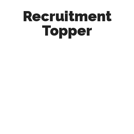
Recruitment
Topper