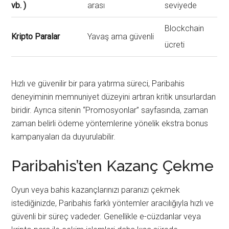
vb. )
arası
seviyede
Blockchain
Kripto Paralar
Yavaş ama güvenli
ücreti
Hızlı ve güvenilir bir para yatırma süreci, Paribahis
deneyiminin memnuniyet düzeyini artıran kritik unsurlardan
biridir. Ayrıca sitenin “Promosyonlar” sayfasında, zaman
zaman belirli ödeme yöntemlerine yönelik ekstra bonus
kampanyaları da duyurulabilir.
Paribahis’ten Kazanç Çekme
Oyun veya bahis kazançlarınızı paranızı çekmek
istediğinizde, Paribahis farklı yöntemler aracılığıyla hızlı ve
güvenli bir süreç vadeder. Genellikle e-cüzdanlar veya