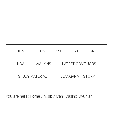
HOME
IBPS
SSC
SBI
RRB
NDA
WALKINS
LATEST GOVT JOBS
STUDY MATERIAL
TELANGANA HISTORY
You are here:
Home
/
n_pb
/
Canlı Casino Oyunları