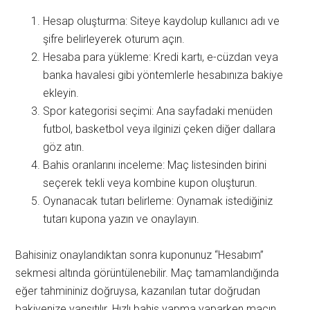
Hesap oluşturma: Siteye kaydolup kullanıcı adı ve
şifre belirleyerek oturum açın.
Hesaba para yükleme: Kredi kartı, e-cüzdan veya
banka havalesi gibi yöntemlerle hesabınıza bakiye
ekleyin.
Spor kategorisi seçimi: Ana sayfadaki menüden
futbol, basketbol veya ilginizi çeken diğer dallara
göz atın.
Bahis oranlarını inceleme: Maç listesinden birini
seçerek tekli veya kombine kupon oluşturun.
Oynanacak tutarı belirleme: Oynamak istediğiniz
tutarı kupona yazın ve onaylayın.
Bahisiniz onaylandıktan sonra kuponunuz “Hesabım”
sekmesi altında görüntülenebilir. Maç tamamlandığında
eğer tahmininiz doğruysa, kazanılan tutar doğrudan
bakiyenize yansıtılır. Hızlı bahis yapma yaparken maçın