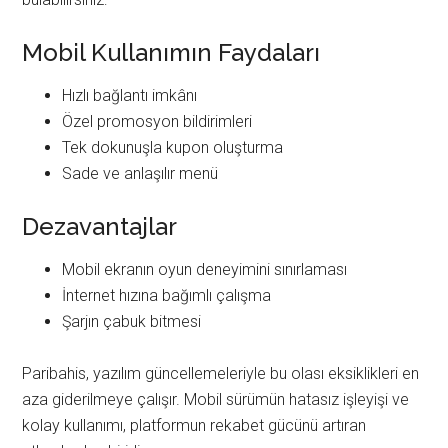
Mobil Kullanımın Faydaları
Hızlı bağlantı imkânı
Özel promosyon bildirimleri
Tek dokunuşla kupon oluşturma
Sade ve anlaşılır menü
Dezavantajlar
Mobil ekranın oyun deneyimini sınırlaması
İnternet hızına bağımlı çalışma
Şarjın çabuk bitmesi
Paribahis, yazılım güncellemeleriyle bu olası eksiklikleri en
aza giderilmeye çalışır. Mobil sürümün hatasız işleyişi ve
kolay kullanımı, platformun rekabet gücünü artıran