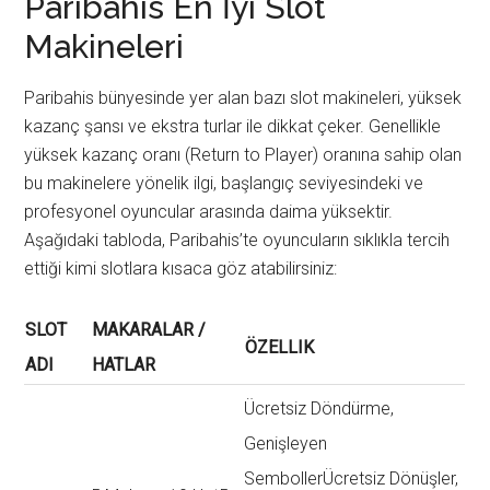
Paribahis En İyi Slot
Makineleri
Paribahis bünyesinde yer alan bazı slot makineleri, yüksek
kazanç şansı ve ekstra turlar ile dikkat çeker. Genellikle
yüksek kazanç oranı (Return to Player) oranına sahip olan
bu makinelere yönelik ilgi, başlangıç seviyesindeki ve
profesyonel oyuncular arasında daima yüksektir.
Aşağıdaki tabloda, Paribahis’te oyuncuların sıklıkla tercih
ettiği kimi slotlara kısaca göz atabilirsiniz:
SLOT
MAKARALAR /
ÖZELLIK
ADI
HATLAR
Ücretsiz Döndürme,
Genişleyen
SembollerÜcretsiz Dönüşler,