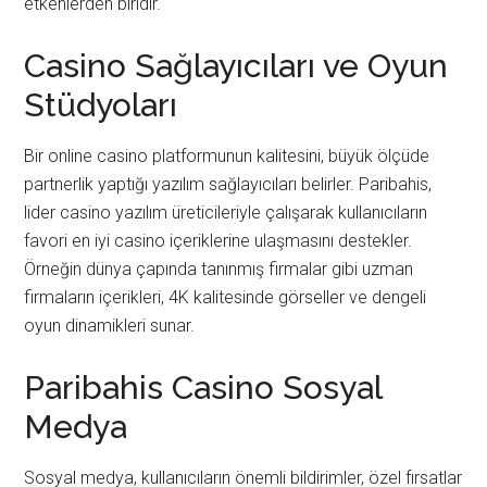
etkenlerden biridir.
Casino Sağlayıcıları ve Oyun
Stüdyoları
Bir online casino platformunun kalitesini, büyük ölçüde
partnerlik yaptığı yazılım sağlayıcıları belirler. Paribahis,
lider casino yazılım üreticileriyle çalışarak kullanıcıların
favori en iyi casino içeriklerine ulaşmasını destekler.
Örneğin dünya çapında tanınmış firmalar gibi uzman
firmaların içerikleri, 4K kalitesinde görseller ve dengeli
oyun dinamikleri sunar.
Paribahis Casino Sosyal
Medya
Sosyal medya, kullanıcıların önemli bildirimler, özel fırsatlar