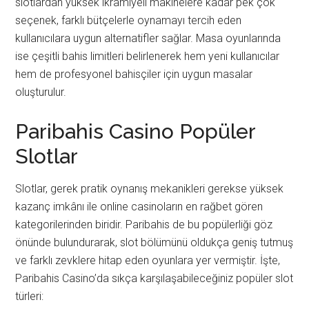
slotlardan yüksek ikramiyeli makinelere kadar pek çok
seçenek, farklı bütçelerle oynamayı tercih eden
kullanıcılara uygun alternatifler sağlar. Masa oyunlarında
ise çeşitli bahis limitleri belirlenerek hem yeni kullanıcılar
hem de profesyonel bahisçiler için uygun masalar
oluşturulur.
Paribahis Casino Popüler
Slotlar
Slotlar, gerek pratik oynanış mekanikleri gerekse yüksek
kazanç imkânı ile online casinoların en rağbet gören
kategorilerinden biridir. Paribahis de bu popülerliği göz
önünde bulundurarak, slot bölümünü oldukça geniş tutmuş
ve farklı zevklere hitap eden oyunlara yer vermiştir. İşte,
Paribahis Casino’da sıkça karşılaşabileceğiniz popüler slot
türleri: