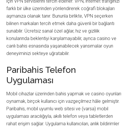
için VPN servislerini tercih ederler. VPN, internet trafiğinizi
farklı bir ülke üzerinden yönlendirerek coğrafi blokajları
aşmanıza olanak tanır. Bununla birlikte, VPN seçerken
bilinen markaları tercih etmek daha güvenli bir bağlantı
sunabilir. Ücretsiz sanal özel ağlar, hız ve gizlilik
konularında beklentiyi karşılamayabilir, ayrıca casino ve
canlı bahis esnasında yaşanabilecek yansımalar oyun
deneyiminizi sekteye uğratabilir.
Paribahis Telefon
Uygulaması
Mobil cihazlar üzerinden bahis yapmak ve casino oyunları
oynamak, birçok kullanıcı için vazgeçilmez hâle gelmiştir.
Paribahis, mobil uyumlu web sitesi ve (varsa) mobil
uygulaması aracılığıyla, akıllı telefon veya tabletlerden
rahat erişim sağlar. Uygulama kullanıcıları, anlık bildirimler