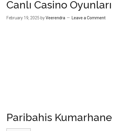
Canlı Casino Oyunları
February 19, 2025
by
Veerendra
Leave a Comment
Paribahis Kumarhane