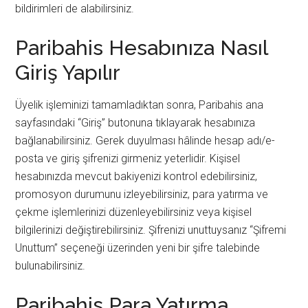
bildirimleri de alabilirsiniz.
Paribahis Hesabınıza Nasıl
Giriş Yapılır
Üyelik işleminizi tamamladıktan sonra, Paribahis ana
sayfasındaki “Giriş” butonuna tıklayarak hesabınıza
bağlanabilirsiniz. Gerek duyulması hâlinde hesap adı/e-
posta ve giriş şifrenizi girmeniz yeterlidir. Kişisel
hesabınızda mevcut bakiyenizi kontrol edebilirsiniz,
promosyon durumunu izleyebilirsiniz, para yatırma ve
çekme işlemlerinizi düzenleyebilirsiniz veya kişisel
bilgilerinizi değiştirebilirsiniz. Şifrenizi unuttuysanız “Şifremi
Unuttum” seçeneği üzerinden yeni bir şifre talebinde
bulunabilirsiniz.
Paribahis Para Yatırma