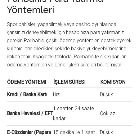
Yöntemleri
Spor bahisleri yapabilmek veya casino oyunlarında
şansınızı deneyebilmek için hesabınıza para yatırmanız
gerekir. Paribahis, çeşitli ödeme yöntemleri destekleyerek
kullanıcıların diledikleri şekilde bakiye yükleyebilmelerine
imkân tanır. Aşağıdaki tabloda, Paribahis’te sık kullanılan
ödeme yöntemleri ve genel işlem süreleri belirtilmiştir:
ÖDEME YÖNTEMI
İŞLEM SÜRESI
KOMISYON
Kredi / Banka Kartı
Hızlı
Düşük
1 saatten 24 saate
Banka Havalesi / EFT
Çok az
kadar
E-Cüzdanlar (Papara
15 dakika ile 1 saat
Düşük