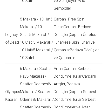
10 Satır
ve Genişleyen Wild
Semboller
5 Makara / 10 Hat5
Çarpanlı Free Spin
Makaralı / 10
TurlarıÇarpanlı Bedava
Legacy
Satırlı5 Makaralı /
DönüşlerÇarpanlı Ücretsiz
of Dead
10 Çizgi5 Makaralı /
TurlarFree Spin Turları ve
10 Hattı5 Makaralı /
ÇarpanlarBedava Dönüşler
10 Satırlı
ve Çarpanlar
6 Makara / Scatter
Artan Çarpan, Serbest
Pay6 Makaralı /
Döndürme TurlarıÇarpanlı
Scatter Ödemesi6
Artışlar, Bedava
Olympus
Makaralı / Scatter
DönüşlerÇarpanlı Serbest
Kapıları
Ödemeli6 Makaralı /
Döndürme TurlarıSerbest
Scatter Ödemesi6
Döndürmeler ve Artan