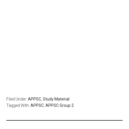
Filed Under:
APPSC
,
Study Material
Tagged With:
APPSC
,
APPSC Group 2