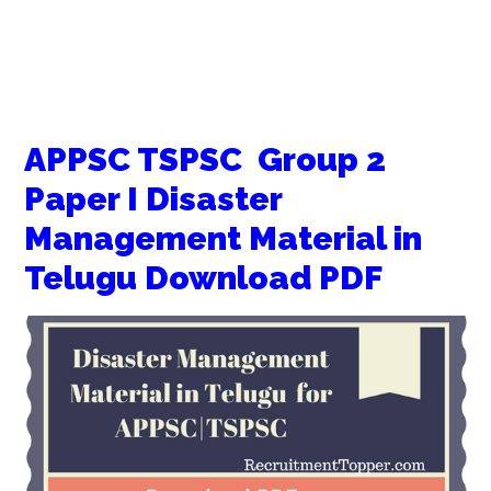
APPSC TSPSC Group 2
Paper I Disaster
Management Material in
Telugu Download PDF