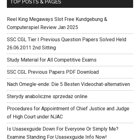
TOP POSTS & PAGES
Reel King Megaways Slot Free Kundgebung &
Computerspiel Review Jan 2025
SSC CGL Tier I Previous Question Papers Solved Held
26.06.2011 2nd Sitting
Study Material for All Competitive Exams
SSC CGL Previous Papers PDF Download
Nach Omegle-ende: Die 5 Besten Videochat-alternativen
Sterydy anaboliczne sprzedaż online
Procedures for Appointment of Chief Justice and Judge
of High Court under NJAC
Is Usasexguide Down For Everyone Or Simply Me?
Examine Standing For Usasexguide Info Now!