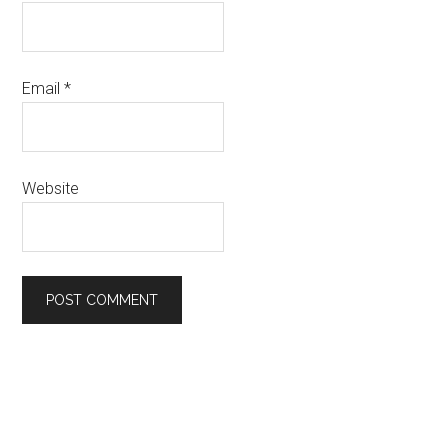
Email
*
Website