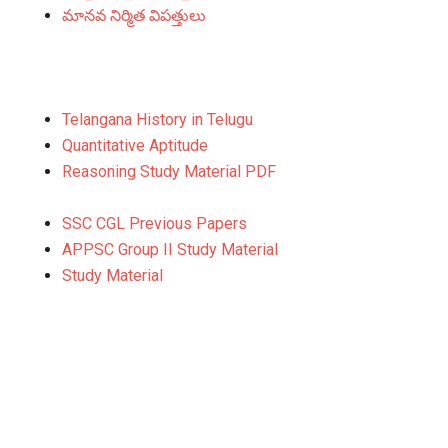
మానవ నిర్మిత విపత్తులు
Telangana History in Telugu
Quantitative Aptitude
Reasoning Study Material PDF
SSC CGL Previous Papers
APPSC Group II Study Material
Study Material