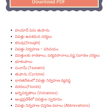
హుదూద్ పెను తుపాను
విపత్తు ఉపశమన చర్యలు
కరువు(Drought)
విపత్తు నిర్వహణ – పరిచయం
విపత్తులకు కారణాలు, పర్యవసానాలు,నష్ట నివారణ చర్యలు
భూకంపాలు
సునామీ (Tsunami)
తుఫాను (Cyclone)
భారతదేశంలో విపత్తు నిర్వహణ వ్యవస్థ
వరదలు(Floods)
అగ్నిపర్వతాలు (Volcanoes)
ఆంధ్రప్రదేశ్‌లో విపత్తుల స్వరూపం
విపత్తు నిర్వహణ-విస్తరణ పదాలు (Abbreviations)