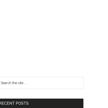
RECENT POSTS