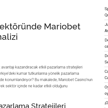
S
Qu
Sektöründe Mariobet
J
A
alizi
D
c
D
S
avantajı kazandıracak etkili pazarlama stratejileri
C
rkiye’deki kumar tutkunlarına yönelik pazarlama
C
 şekilde konumlandırıyor? Bu makalede, Mariobet Casino’nun
erek sektör içinde ne kadar etkili olduğunu
O
o
¡
zarlama Stratejileri