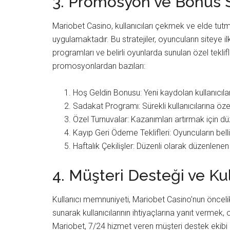
3. Promosyon ve Bonus St
Mariobet Casino, kullanıcıları çekmek ve elde tutm
uygulamaktadır. Bu stratejiler, oyuncuların siteye i
programları ve belirli oyunlarda sunulan özel teklifle
promosyonlardan bazıları:
Hoş Geldin Bonusu: Yeni kaydolan kullanıcılar 
Sadakat Programı: Sürekli kullanıcılarına özel
Özel Turnuvalar: Kazanımları artırmak için düz
Kayıp Geri Ödeme Teklifleri: Oyuncuların belli 
Haftalık Çekilişler: Düzenli olarak düzenlenen 
4. Müşteri Desteği ve Ku
Kullanıcı memnuniyeti, Mariobet Casino’nun öncelik 
sunarak kullanıcılarının ihtiyaçlarına yanıt vermek,
Mariobet, 7/24 hizmet veren müşteri destek ekibi ile