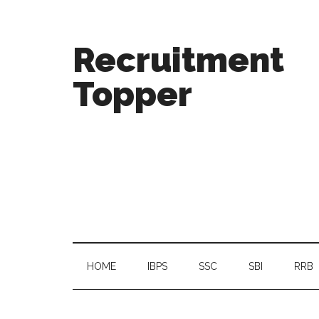
Recruitment
Topper
HOME
IBPS
SSC
SBI
RRB