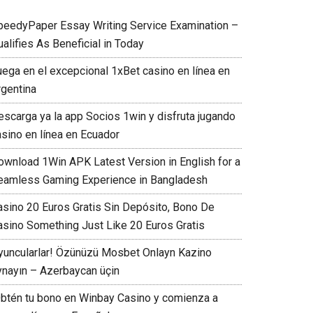
peedyPaper Essay Writing Service Examination –
alifies As Beneficial in Today
uega en el excepcional 1xBet casino en línea en
rgentina
escarga ya la app Socios 1win y disfruta jugando
asino en línea en Ecuador
ownload 1Win APK Latest Version in English for a
eamless Gaming Experience in Bangladesh
asino 20 Euros Gratis Sin Depósito, Bono De
asino Something Just Like 20 Euros Gratis
yuncularlar! Özünüzü Mosbet Onlayn Kazino
ynayın – Azerbaycan üçin
Obtén tu bono en Winbay Casino y comienza a