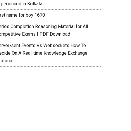
xperienced in Kolkata
est name for boy 1670
eries Completion Reasoning Material for All
ompetitive Exams | PDF Download
erver-sent Events Vs Websockets How To
ecide On A Real-time Knowledge Exchange
rotocol