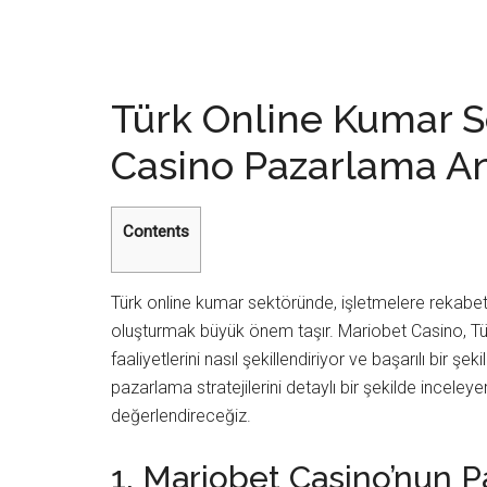
Türk Online Kumar 
Casino Pazarlama An
Contents
Türk online kumar sektöründe, işletmelere rekabet 
oluşturmak büyük önem taşır. Mariobet Casino, Tü
faaliyetlerini nasıl şekillendiriyor ve başarılı bir
pazarlama stratejilerini detaylı bir şekilde inceley
değerlendireceğiz.
1. Mariobet Casino’nun Pa