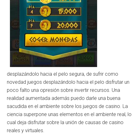
desplazándolo hacia el pelo segura, de sufrir como
novedad juegos desplazándolo hacia el pelo disfrutar un
poco falto una opresión sobre invertir recursos. Una
realidad aumentada además puedo darle una buena
sacudida en el ambiente sobre los juegos de casino. La
ciencia superpone unas elementos en el ambiente real, lo
cual deja disfrutar sobre la unión de causas de casino
reales y virtuales.