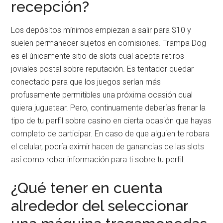
recepción?
Los depósitos mínimos empiezan a salir para $10 y
suelen permanecer sujetos en comisiones. Trampa Dog
es el únicamente sitio de slots cual acepta retiros
joviales postal sobre reputación. Es tentador quedar
conectado para que los juegos serían más
profusamente permitibles una próxima ocasión cual
quiera juguetear. Pero, continuamente deberías frenar la
tipo de tu perfil sobre casino en cierta ocasión que hayas
completo de participar. En caso de que alguien te robara
el celular, podría eximir hacen de ganancias de las slots
así­ como robar información para ti sobre tu perfil.
¿Qué tener en cuenta
alrededor del seleccionar