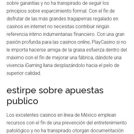
sobre garantías y no ha transpirado de seguir los
principios sobre esparcimiento formal. Con el fin de
disfrutar de las más grandes tragaperras regalado en
casinos en internet no necesitas contribuir ningún
referencia intimo indumentarias financiero. Con una gran
pasión profunda para las casinos online, PlayCasino si no
le importa hacerse amiga de la grasa esfuerza dentro del
máximo con el fin de mejorar una fábrica, dándote una
vivencia iGaming llana desplazándolo hacia el pelo de
superior calidad.
estirpe sobre apuestas
publico
Los excelentes casinos en línea de México emplean
recursos con el fin de una prevención del entretenimiento
patológico y no ha transpirado otorgan documentación