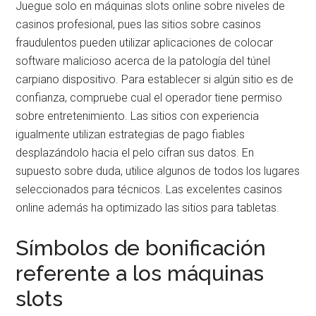
Juegue solo en máquinas slots online sobre niveles de
casinos profesional, pues las sitios sobre casinos
fraudulentos pueden utilizar aplicaciones de colocar
software malicioso acerca de la patologí­a del túnel
carpiano dispositivo. Para establecer si algún sitio es de
confianza, compruebe cual el operador tiene permiso
sobre entretenimiento. Las sitios con experiencia
igualmente utilizan estrategias de pago fiables
desplazándolo hacia el pelo cifran sus datos.
En
supuesto sobre duda, utilice algunos de todos los lugares
seleccionados para técnicos. Las excelentes casinos
online además ha optimizado las sitios para tabletas.
Símbolos de bonificación
referente a los máquinas
slots