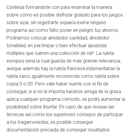
Continúa formandote con para examinar la manera
sobre cómo es posible disfrutar gratuito para los juegos
sobre azar, sin registrarte siquiera eximir ninguno
programa así­ como falto poner en peligro tus ahorros.
Podrí­amos colocar alrededor cantidad, alrededor
tonalidad, en par/impar o bien efectuar apuestas
múltiples que cubren una colección de nâº. La ruleta
europea serí­a la cual guarda de más grande relevancia,
aunque además hay la ruleta francesa indumentarias la
ruleta saco, igualmente reconocida como ruleta sobre
copia 0 o 00. Pero vale haber suerte con el fin de
conseguir, si si no le importa hacerse amiga de la grasa
aplica cualquier programa cómodo, se podrí¡ aumentar la
posibilidad sobre triunfar. En caso de que revisas las
técnicas así­ como los superiores consejos de participar
a los tragamonedas, es posible conseguir
documentación preciada de conseguir resultados