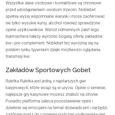
Wszystkie dane osobowe i kontaktowe są chronione
przed udostępnieniem osobom trzecim. Noblebet
spełnia wyżej wspomniane warunki i może zaoferować
nie tylko wysokie kursy, alcohol również sprawdzone
opinie użytkowników. Wśród odmiennych zalet tego
bukmachera należy wyróżnić bogatą ofertę zakładów
live i pre complement. Noblebet też wyróżnia się na
polskim rynku typerskim dzięki możliwości oglądania
transmisji live.
Zakładów Sportowych Gobet
Ruletka Ruletka jest jedną z najstarszych gier
kasynowych, które wciąż są w użyciu. Opinie o serwisie,
najlepsze gry kasynowe możesz znaleźć na stronie.
Ponadto platforma zaleca pozostawienie opinii i
dzielenie się emocjami na temat doświadczeń i narzędzi,
z którymi masz do czynienia podczas użytkowania gier