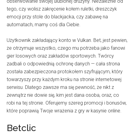
obserwowanie swojej ulubionej drużyny. Niezależnie od
tego, czy wolisz zakręcenie kołem ruletki, dreszczyk
emocji przy stole do blackjacka, czy zabawę na
automatach, mamy coś dla Ciebie.
Użytkownik zakładający konto w Vulkan. Bet, jest pewien,
że otrzymuje wszystko, czego mu potrzeba jako fanowi
gier losowych oraz zakładów sportowych. Twórcy
zadbali o odpowiednią ochronę danych — cała strona
została zabezpieczona protokołem szyfrującym, który
towarzyszy przy każdym kroku na stronie internetowej
serwisu. Dlatego zawsze ma się pewność, że nikt z
zewnątrz nie dowie się, kim jest dana osoba, oraz, co
robi na tej stronie. Oferujemy szereg promocji i bonusów,
które poprawią Twoje wrażenia z gry w kasynie online.
Betclic