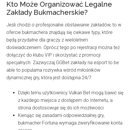
Kto Może Organizować Legalne
Zakłady Bukmacherskie?
Jeśli chodzi o profesjonalne obstawianie zakładów, to w
ofercie bukmachera znajdują się ciekawe typy, które
będą przydatne dla graczy z wieloletnim
doświadczeniem. Oprócz tego po rejestracji można też
dołączyć do klubu VIP i skorzystać z promocji
specjalnych. Zazwyczaj GGBet zakłady na esport to be
able to popularna rozrywka wśród miłośników
dynamicznej gry, która jest dostępna 24/7.
Dzięki temu użytkownicy Vulkan Bet mogą bawić się
z każdego miejsca z dostępem do Internetu, a
strona dostosowuje się do ich możliwości.
Kierując się zasadami odpowiedzialnej gry,
bukmacher Fortuna wymaga zweryfikowanie konta