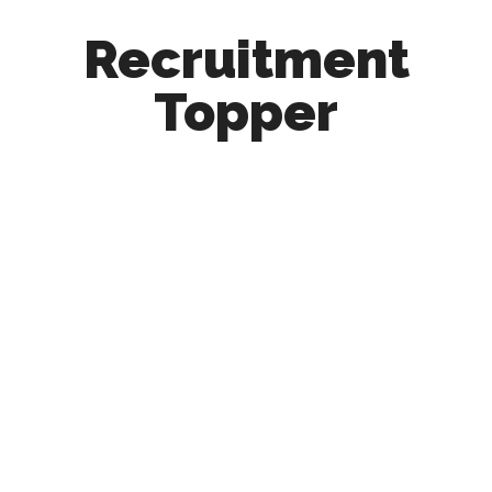
Recruitment
Topper