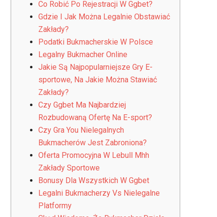
Co Robić Po Rejestracji W Ggbet?
Gdzie I Jak Można Legalnie Obstawiać
Zakłady?
Podatki Bukmacherskie W Polsce
Legalny Bukmacher Online
Jakie Są Najpopularniejsze Gry E-
sportowe, Na Jakie Można Stawiać
Zakłady?
Czy Ggbet Ma Najbardziej
Rozbudowaną Ofertę Na E-sport?
Czy Gra You Nielegalnych
Bukmacherów Jest Zabroniona?
Oferta Promocyjna W Lebull Mhh
Zakłady Sportowe
Bonusy Dla Wszystkich W Ggbet
Legalni Bukmacherzy Vs Nielegalne
Platformy