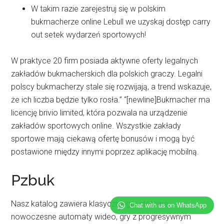
W takim razie zarejestruj się w polskim
bukmacherze online Lebull we uzyskaj dostęp carry
out setek wydarzeń sportowych!
W praktyce 20 firm posiada aktywne oferty legalnych
zakładów bukmacherskich dla polskich graczy. Legalni
polscy bukmacherzy stale się rozwijają, a trend wskazuje,
że ich liczba będzie tylko rosła.” “[newline]Bukmacher ma
licencję brivio limited, która pozwala na urządzenie
zakładów sportowych online. Wszystkie zakłady
sportowe mają ciekawą ofertę bonusów i mogą być
postawione między innymi poprzez aplikację mobilną.
Pzbuk
Nasz katalog zawiera klasyczne gry stołowe,
Chat with us on WhatsApp
nowoczesne automaty wideo, gry z progresywnym