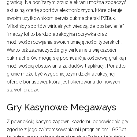
granicą. Na poniższym zrzucie ekranu można zobaczyć
aktualną ofertę sportów elektronicznych, które oferuje
swoim użytkownikom serwis bukmacherski PZBuk.
Miłośnicy sportów wirtualnych wiedzą, że obstawianie”
“meczy lol to bardzo atrakcyjna rozrywka oraz
możliwość rozwijania swoich umiejętności typerskich.
Warto też zaznaczyć, że gry wirtualne u większości
bukmacherów mogą się pochwalić jakościową grafiką i
możliwością obstawiania zakładów t aplikacji. Ponadto
granie może być wygodniejszym dzięki atrakcyjnej
ofercie bonusowej, która jest skierowana do nowych i
stałych graczy.
Gry Kasynowe Megaways
Z pewnością kasyno zapewni każdemu odpowiednie gry
zgodne z jego zainteresowaniami i pragnieniami. GGBet