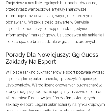
Znajdziesz u nas listę legalnych bukmacherów online,
przeczytasz wartościowe artykuły i najnowsze
informacje oraz dowiesz się więcej o skutecznym
obstawianiu. Wszelkie treści zawarte w Serwisie
najlepsibukmacherzy. pl mają charakter jedynie
informacyjny i marketingowy. Usługodawca nie nakłania i
nie zachęca do brania udziału w grach hazardowych.
Porady Dla Nowicjuszy: Gg Guess
Zakłady Na Esport
W Polsce ranking bukmacherów e-sport pozwala wybrać
najlepszą firmę bukmacherską i przeczytać opinie jej
użytkowników. Wśród licencjonowanych bukmacherów,
którzy mogą się pochwalić specjalnym zezwoleniem od
Ministerstwa Finansów, jest” “dużo firm, oferujących
zakłady e-sport. Legalni bukmacherzy na rynku krajowym
i międzynarodowym zadbali o to, aby udostępnić