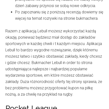
dzień zabawy przynosi se sobą nowe odkrycia.
Po zapoznaniu się z poniższą recenzją dowiemy się
więcej na temat rozrywki na stronie bukmachera.
Razem z aplikacją Lebull możesz wykorzystać każdą
okazję, ponieważ będziesz miał dostęp do zakładów
sportowych w każdej chwili i t każdym miejscu. Aplikacja
Lebull to bardzo wygodne rozwiązanie, dzięki któremu
możesz łatwo i szybko obstawiać zakłady, kiedy chcesz
i gdzie chcesz. Bukmacher Lebull in order to strona
udostępniająca najlepsze i najbardziej popularne
wydarzenia sportowe, em które możesz obstawiać
zakłady. Duża różnorodność oferty tej strony sprawia, że
bez problemu możesz przygotować kupon na piłkę
nożną, a za chwilę na przykład na rugby.
Rocket League