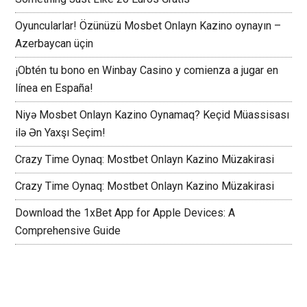
Oyuncularlar! Özünüzü Mosbet Onlayn Kazino oynayın –
Azerbaycan üçin
¡Obtén tu bono en Winbay Casino y comienza a jugar en
línea en España!
Niyə Mosbet Onlayn Kazino Oynamaq? Keçid Müassisası
ilə Ən Yaxşı Seçim!
Crazy Time Oynaq: Mostbet Onlayn Kazino Müzakirasi
Crazy Time Oynaq: Mostbet Onlayn Kazino Müzakirasi
Download the 1xBet App for Apple Devices: A
Comprehensive Guide