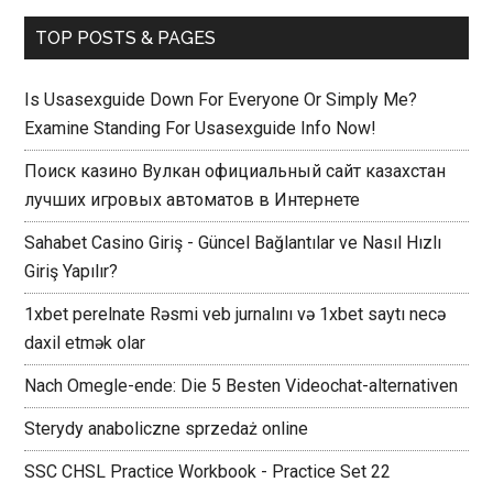
TOP POSTS & PAGES
Is Usasexguide Down For Everyone Or Simply Me?
Examine Standing For Usasexguide Info Now!
Поиск казино Вулкан официальный сайт казахстан
лучших игровых автоматов в Интернете
Sahabet Casino Giriş - Güncel Bağlantılar ve Nasıl Hızlı
Giriş Yapılır?
1xbet perelnate Rəsmi veb jurnalını və 1xbet saytı necə
daxil etmək olar
Nach Omegle-ende: Die 5 Besten Videochat-alternativen
Sterydy anaboliczne sprzedaż online
SSC CHSL Practice Workbook - Practice Set 22