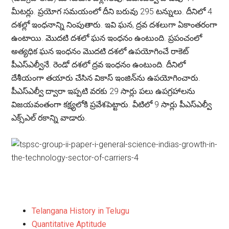
మీటర్లు. ప్రయోగ సమయంలో దీని బరువు 295 టన్నులు. దీనిలో 4
దశల్లో ఇంధనాన్ని నింపుతారు. ఇవి ఘన, ద్రవ దశలుగా ఏకాంతరంగా
ఉంటాయి. మొదటి దశలో ఘన ఇంధనం ఉంటుంది. ప్రపంచంలో
అత్యధిక ఘన ఇంధనం మొదటి దశలో ఉపయోగించే రాకెట్
పీఎస్ఎల్వీనే. రెండో దశలో ద్రవ ఇంధనం ఉంటుంది. దీనిలో
దేశీయంగా తయారు చేసిన వికాస్ ఇంజిన్‌ను ఉపయోగించారు.
పీఎస్ఎల్వీ ద్వారా ఇప్పటి వరకు 29 సార్లు పలు ఉపగ్రహాలను
విజయవంతంగా కక్ష్యలోకి ప్రవేశపెట్టారు. వీటిలో 9 సార్లు పీఎస్ఎల్వీ
ఎక్స్ఎల్ రకాన్ని వాడారు.
Telangana History in Telugu
Quantitative Aptitude