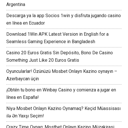
Argentina
Descarga ya la app Socios 1win y disfruta jugando casino
en línea en Ecuador
Download 1Win APK Latest Version in English for a
Seamless Gaming Experience in Bangladesh
Casino 20 Euros Gratis Sin Depósito, Bono De Casino
Something Just Like 20 Euros Gratis
Oyuncularlar! Özünüzü Mosbet Onlayn Kazino oynayın –
Azerbaycan üçin
¡Obtén tu bono en Winbay Casino y comienza a jugar en
línea en España!
Niyə Mosbet Onlayn Kazino Oynamaq? Keçid Müassisası
ilə Ən Yaxşı Seçim!
Crazy Time Oynaq: Mostbet Onlayn Kazino Müzakirasi