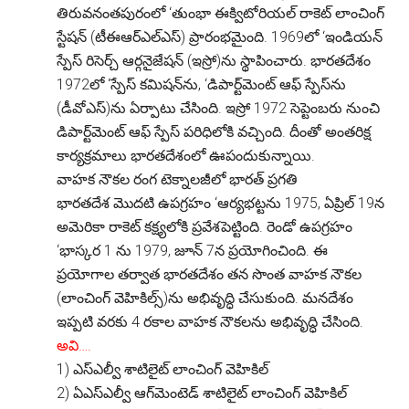
తిరువనంతపురంలో ‘తుంభా ఈక్విటోరియల్ రాకెట్ లాంచింగ్
స్టేషన్ (టీఈఆర్ఎల్ఎస్) ప్రారంభమైంది. 1969లో ‘ఇండియన్
స్పేస్ రిసెర్చ్ ఆర్గనైజేషన్ (ఇస్రో)ను స్థాపించారు. భారతదేశం
1972లో ‘స్పేస్ కమిషన్‌ను, ‘డిపార్ట్‌మెంట్ ఆఫ్ స్పేస్‌ను
(డీవోఎస్)ను ఏర్పాటు చేసింది. ఇస్రో 1972 సెప్టెంబరు నుంచి
డిపార్ట్‌మెంట్ ఆఫ్ స్పేస్ పరిధిలోకి వచ్చింది. దీంతో అంతరిక్ష
కార్యక్రమాలు భారతదేశంలో ఊపందుకున్నాయి.
వాహక నౌకల రంగ టెక్నాలజీలో భారత్ ప్రగతి
భారతదేశ మొదటి ఉపగ్రహం ‘ఆర్యభట్టను 1975, ఏప్రిల్ 19న
అమెరికా రాకెట్ కక్ష్యలోకి ప్రవేశపెట్టింది. రెండో ఉపగ్రహం
‘భాస్కర 1 ను 1979, జూన్ 7న ప్రయోగించింది. ఈ
ప్రయోగాల తర్వాత భారతదేశం తన సొంత వాహక నౌకల
(లాంచింగ్ వెహికిల్స్)ను అభివృద్ధి చేసుకుంది. మనదేశం
ఇప్పటి వరకు 4 రకాల వాహక నౌకలను అభివృద్ధి చేసింది.
అవి….
1) ఎస్ఎల్వీ శాటిలైట్ లాంచింగ్ వెహికిల్
2) ఏఎస్ఎల్వీ ఆగ్‌మెంటెడ్ శాటిలైట్ లాంచింగ్ వెహికిల్