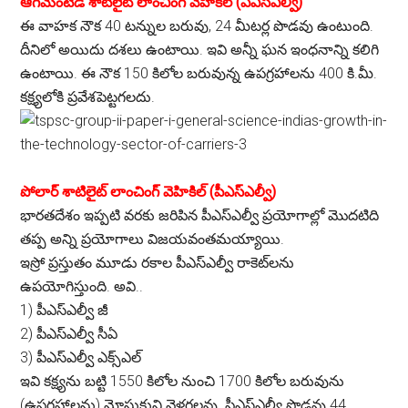
ఆగ్‌మెంటెడ్ శాటిలైట్ లాంచింగ్ వెహికిల్ (ఏఎస్ఎల్వీ)
ఈ వాహక నౌక 40 టన్నుల బరువు, 24 మీటర్ల పొడవు ఉంటుంది.
దీనిలో అయిదు దశలు ఉంటాయి. ఇవి అన్నీ ఘన ఇంధనాన్ని కలిగి
ఉంటాయి. ఈ నౌక 150 కిలోల బరువున్న ఉపగ్రహాలను 400 కి.మీ.
కక్ష్యలోకి ప్రవేశపెట్టగలదు.
పోలార్ శాటిలైట్ లాంచింగ్ వెహికిల్ (పీఎస్ఎల్వీ)
భారతదేశం ఇప్పటి వరకు జరిపిన పీఎస్ఎల్వీ ప్రయోగాల్లో మొదటిది
తప్ప అన్ని ప్రయోగాలు విజయవంతమయ్యాయి.
ఇస్రో ప్రస్తుతం మూడు రకాల పీఎస్ఎల్వీ రాకెట్‌లను
ఉపయోగిస్తుంది. అవి..
1) పీఎస్ఎల్వీ జీ
2) పీఎస్ఎల్వీ సీఏ
3) పీఎస్ఎల్వీ ఎక్స్ఎల్
ఇవి కక్ష్యను బట్టి 1550 కిలోల నుంచి 1700 కిలోల బరువును
(ఉపగ్రహాలను) మోసుకుని వెళ్లగలవు. పీఎస్ఎల్వీ పొడవు 44