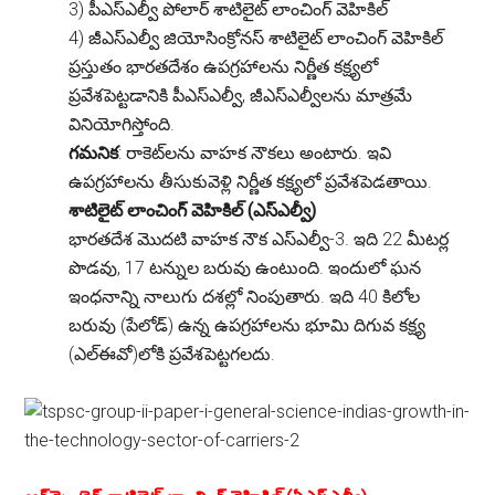
3) పీఎస్ఎల్వీ పోలార్ శాటిలైట్ లాంచింగ్ వెహికిల్
4) జీఎస్ఎల్వీ జియోసింక్రోనస్ శాటిలైట్ లాంచింగ్ వెహికిల్
ప్రస్తుతం భారతదేశం ఉపగ్రహాలను నిర్ణీత కక్ష్యలో
ప్రవేశపెట్టడానికి పీఎస్ఎల్వీ, జీఎస్ఎల్వీలను మాత్రమే
వినియోగిస్తోంది.
గమనిక
: రాకెట్‌లను వాహక నౌకలు అంటారు. ఇవి
ఉపగ్రహాలను తీసుకువెళ్లి నిర్ణీత కక్ష్యలో ప్రవేశపెడతాయి.
శాటిలైట్ లాంచింగ్ వెహికిల్ (ఎస్ఎల్వీ)
భారతదేశ మొదటి వాహక నౌక ఎస్ఎల్వీ-3. ఇది 22 మీటర్ల
పొడవు, 17 టన్నుల బరువు ఉంటుంది. ఇందులో ఘన
ఇంధనాన్ని నాలుగు దశల్లో నింపుతారు. ఇది 40 కిలోల
బరువు (పేలోడ్) ఉన్న ఉపగ్రహాలను భూమి దిగువ కక్ష్య
(ఎల్ఈవో)లోకి ప్రవేశపెట్టగలదు.