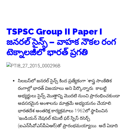
TSPSC Group II Paper I
జనరల్ సైన్స్ – వాహక నౌకల రంగ
టెక్నాలజీలో భారత్ ప్రగతి
సిలబస్‌లో జనరల్ సైన్స్ కింద ప్రత్యేకంగా ‘శాస్త్ర సాంకేతిక
రంగాల్లో భారత్ విజయాలు అని పేర్కొన్నారు. కాబట్టి
అభ్యర్థులు సైన్స్ మొత్తాన్ని మొదటి నుంచి ప్రారంభించకుండా
అవసరమైన అంశాలను మాత్రమే అభ్యయనం చేయాలి.
భారతదేశ అంతరిక్ష కార్యక్రమాలు 1962లో స్థాపించిన
‘ఇండియన్ నేషనల్ కమిటీ ఫర్ స్పేస్ రిసెర్చ్
(ఐఎన్‌సీవోఎస్‌పీఏఆర్)తో ప్రారంభమయ్యాయి. అదే ఏడాది