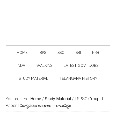
HOME
IBPS
SSC
SBI
RRB
NDA
WALKINS
LATEST GOVT JOBS
STUDY MATERIAL
TELANGANA HISTORY
You are here:
Home
/
Study Material
/
TSPSC Group II
Paper I పర్యావరణ అంశాలు – కాలుష్యం