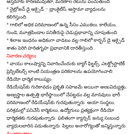
ఆస్తమాకు కారణమవుతూ, మరణాల రేటును పెంచుతుంది.
*
నైట్రోజన్ డై ఆక్సైడ్ – బ్రాంకైటీస్, ఆస్తామా వ్యాధులను
కలిగిస్తుంది.
*
గాలిలో అధిక పరిమాణంలో ఉన్న సీసం ఎముకలు, కాలేయం,
గుండె, మూత్రపిండాల పనితీరుపై చెడుప్రభావాన్ని చూపుతుంది.
*
శిలాజ ఇంధనం అధికంగా వాడటం వల్ల గాలిలో కార్బన్ డై ఆక్సైడ్
శాతం పెరిగి హరితగృహ ప్రభావానికి దారితీస్తుంది.
నివారణ చర్యలు
*
వాయు కాలుష్యాన్ని నివారించేందుకు బ్యాగ్ ఫిల్టర్స్, ఎలక్ట్రోస్టాటిక్
ప్రెస్పిటేటర్స్ లాంటి నియంత్రణ పరికరాలను ఉపయోగించాలి.
రేడియో ధార్మిక కాలుష్యం
రేడియేషన్‌కు గురికావడం ప్రకృతి సహజమే అయినా అణువిద్యుత్తు,
అణ్వస్త్రాల ఉత్పత్తి భారీస్థాయిలో చేపట్టడం వల్ల మానవులు భారీ
పరిమాణంలో రేడియేషన్‌కు గురవుతున్నారు. ఆయా సంస్థలు,
పరిశ్రమల్లో పనిచేసే కార్మికులు, ఉద్యోగులు ప్రత్యక్షంగా రేడియో
ధార్మికతకు గురవుతున్నారు. ఫలితంగా క్యాన్సర్, జన్యు సంబంధ
వ్యాధులబారిన పడుతున్నారు. పిల్లలు అనారోగ్యంతో జన్మిస్తున్నారు.
ముఖ్యాంశాలు