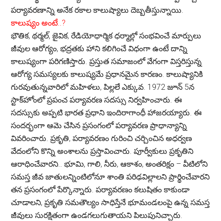
పర్యావరణాన్ని అనేక రకాల కాలుష్యాలు దెబ్బతీస్తున్నాయి.
కాలుష్యం అంటే..?
భౌతిక, థర్మల్, జైవిక, రేడియోధార్మిక ధర్మాల్లో సంభవించే మార్పులు
జీవుల ఆరోగ్యం, భద్రతకు హాని కలిగించే విధంగా ఉంటే దాన్ని
కాలుష్యంగా పరిగణిస్తారు. ప్రస్తుత సమాజంలో వేగంగా విస్తరిస్తున్న
ఆరోగ్య సమస్యలకు కాలుష్యమే ప్రధానమైన కారణం. కాలుష్యానికి
గురవుతున్నవారిలో మహిళలు, పిల్లలే ఎక్కువ. 1972 జూన్ 5న
స్టాక్‌హోంలో ప్రపంచ పర్యావరణ సదస్సు నిర్వహించారు. ఈ
సదస్సుకు అప్పటి భారత ప్రధాని ఇందిరాగాంధీ హాజరయ్యారు. ఈ
సందర్భంగా ఆమె చేసిన ప్రసంగంలో పర్యావరణ ప్రాధాన్యాన్ని
వివరించారు. ప్రకృతి, పర్యావరణం గురించి చర్చించిన అధర్వణ
వేదంలోని కొన్ని అంశాలను ప్రస్తావించారు. పూర్వీకులు ప్రకృతిని
ఆరాధించేవారని.. భూమి, గాలి, నీరు, ఆకాశం, అంతరిక్షం – వీటిలోని
సమస్త జీవ జాతులన్నింటిలోనూ శాంతి పరిఢవిల్లాలని ప్రార్థించేవారని
తన ప్రసంగంలో పేర్కొన్నారు. పర్యావరణం కలుషితం కాకుండా
చూడాలని, ప్రకృతి సమతౌల్యం సాధిస్తేనే భూమండలంపై ఉన్న సమస్త
జీవులు సురక్షితంగా ఉండగలుగుతాయని పిలుపునిచ్చారు.