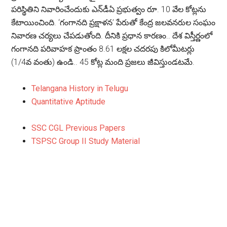
పరిస్థితిని నివారించేందుకు ఎన్‌డీఏ ప్రభుత్వం రూ. 10 వేల కోట్లను
కేటాయించింది. ‘గంగానది ప్రక్షాళన’ పేరుతో కేంద్ర జలవనరుల సంఘం
నివారణ చర్యలు చేపడుతోంది. దీనికి ప్రధాన కారణం.. దేశ విస్తీర్ణంలో
గంగానది పరివాహక ప్రాంతం 8.61 లక్షల చదరపు కిలోమీటర్లు
(1/4వ వంతు) ఉండి.. 45 కోట్ల మంది ప్రజలు జీవిస్తుండటమే.
Telangana History in Telugu
Quantitative Aptitude
SSC CGL Previous Papers
TSPSC Group II Study Material