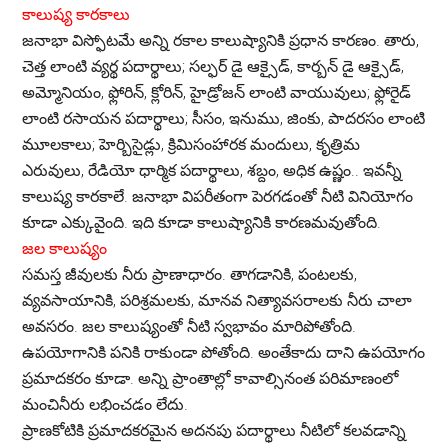
కాలుష్య కారకాలు
జనాభా విస్ఫోటమే అన్ని రకాల కాలుష్యానికి ప్రధాన కారణం. తారు,
చెత్త లాంటి వ్యర్థ పదార్థాలు; సల్ఫర్ డై ఆక్సైడ్, కార్బన్ డై ఆక్సైడ్,
అమ్మోనియం, ఫ్లోరిన్, క్లోరిన్, హైడ్రోజన్ లాంటి వాయువులు; ఫ్లోరైడ్
లాంటి రసాయన పదార్థాలు; సీసం, ఇనుము, జింకు, పాదరసం లాంటి
మూలకాలు; హెర్బిసైడ్లు, క్రిమిసంహారక మందులు, కృత్రిమ
ఎరువులు, రేడియో ధార్మిక పదార్థాలు, శబ్దం, అధిక ఉష్ణం.. ఇవన్నీ
కాలుష్య కారకాలే. జనాభా విపరీతంగా పెరగడంతో నీటి వినియోగం
కూడా ఎక్కువైంది. ఇది కూడా కాలుష్యానికి కారణమవుతోంది.
జల కాలుష్యం
సమస్త జీవులకు నీరు ప్రాణాధారం. తాగడానికి, పంటలకు,
వ్యవసాయానికి, పరిశ్రమలకు, మానవ నిత్యావసరాలకు నీరు చాలా
అవసరం. జల కాలుష్యంతో నీటి స్వభావం మారిపోతోంది.
ఉపయోగానికి పనికి రాకుండా పోతోంది. అంతేకాదు దాని ఉపయోగం
ప్రమాదకరం కూడా. అన్ని ప్రాంతాల్లో కావాల్సినంత పరిమాణంలో
మంచినీరు లభించడం లేదు.
ప్రాణకోటికి ప్రమాదకరమైన అదనపు పదార్థాలు నీటిలో కలవడాన్ని