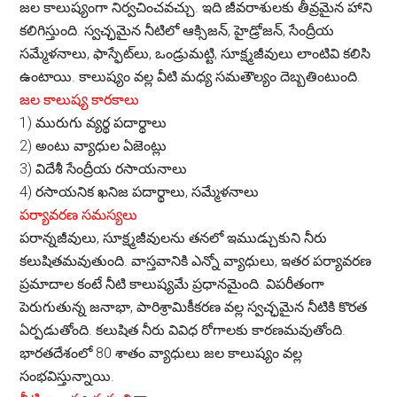
జల కాలుష్యంగా నిర్వచించవచ్చు. ఇది జీవరాశులకు తీవ్రమైన హాని
కలిగిస్తుంది. స్వచ్ఛమైన నీటిలో ఆక్సిజన్, హైడ్రోజన్, సేంద్రీయ
సమ్మేళనాలు, ఫాస్ఫేట్‌లు, ఒండ్రుమట్టి, సూక్ష్మజీవులు లాంటివి కలిసి
ఉంటాయి. కాలుష్యం వల్ల వీటి మధ్య సమతౌల్యం దెబ్బతింటుంది.
జల కాలుష్య కారకాలు
1)
మురుగు వ్యర్థ పదార్థాలు
2)
అంటు వ్యాధుల ఏజెంట్లు
3)
విదేశీ సేంద్రీయ రసాయనాలు
4)
రసాయనిక ఖనిజ పదార్థాలు, సమ్మేళనాలు
పర్యావరణ సమస్యలు
పరాన్నజీవులు, సూక్ష్మజీవులను తనలో ఇముడ్చుకుని నీరు
కలుషితమవుతుంది. వాస్తవానికి ఎన్నో వ్యాధులు, ఇతర పర్యావరణ
ప్రమాదాల కంటే నీటి కాలుష్యమే ప్రధానమైంది. విపరీతంగా
పెరుగుతున్న జనాభా, పారిశ్రామికీకరణ వల్ల స్వచ్ఛమైన నీటికి కొరత
ఏర్పడుతోంది. కలుషిత నీరు వివిధ రోగాలకు కారణమవుతోంది.
భారతదేశంలో 80 శాతం వ్యాధులు జల కాలుష్యం వల్ల
సంభవిస్తున్నాయి.