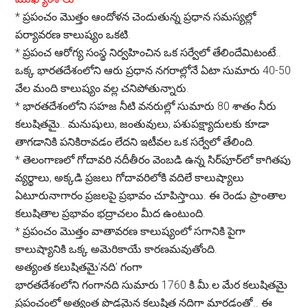
*
ప్రపంచం మొత్తం ఆందోళన చెందుతున్న ప్రధాన సమస్యల్లో
పర్యావరణ కాలుష్యం ఒకటి.
*
ప్రపంచ ఆరోగ్య సంస్థ నిర్వహించిన ఒక సర్వేలో తేలిందేమిటంటే..
ఒక్క భారతదేశంలోని ఆరు ప్రధాన నగరాల్లోనే ఏటా సుమారు 40-50
వేల మంది కాలుష్యం వల్ల చనిపోతున్నారు.
*
భారతదేశంలోని సహజ నీటి వనరుల్లో సుమారు 80 శాతం నీరు
కలుషితమై.. మనుషులు, జంతువులు, పశుపక్ష్యాదులకు కూడా
తాగడానికి పనికిరావడం లేదని ఇటీవల ఒక సర్వేలో తేలింది.
*
తెలంగాణలో గోదావరి నదీతీరం వెంబడి ఉన్న సిర్‌పూర్‌లో కాగితపు
వ్యర్థాలు, అక్కడి ప్రజలు గోదావరిలోకి వదిలే కాలుష్యాలు
ఏటూరునాగారం ప్రజలపై ప్రభావం చూపిస్తాయి. ఈ రెండు ప్రాంతాల
కలుషితాల ప్రభావం భద్రాచలం మీద ఉంటుంది.
*
ప్రపంచం మొత్తం వాతావరణ కాలుష్యంలో సగానికి పైగా
కాలుష్యానికి ఒక్క అమెరికాయే కారణమవుతోంది.
అత్యంత కలుషితమై’నది’ గంగా
భారతదేశంలోని గంగానది సుమారు 1760 కి.మీ.ల మేర కలుషితమై
ప్రపంచంలో అత్యంత పొడమైన కలుషిత నదిగా మారడంతో.. ఈ