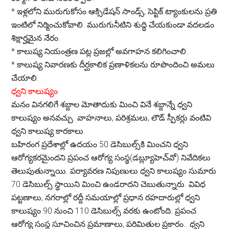
*
ఇళ్లలోని మురుగుకోసం ఆక్సిడేషన్ సాండ్స్, సెప్టిక్ ట్యాంకులను ప్రతి
ఇంటిలో నిర్మించుకోవాలి. మురుగునీటిని శుద్ధి చేయకుండా వదలడం
శిక్షార్హమైన నేరం.
*
కాలుష్య నియంత్రణ పట్ల ప్రజల్లో అవగాహన కలిగించాలి.
*
కాలుష్య నివారణకు దీర్ఘకాలిక ప్రణాళికలను రూపొందించి అమలు
చేయాలి.
ధ్వని కాలుష్యం
మనం వినగలిగే శబ్దాల మోతాదుకు మించి వినే శబ్దాన్నే ధ్వని
కాలుష్యం అనవచ్చు. వాహనాలు, పరిశ్రమలు, లౌడ్ స్పీకర్లు వంటివి
ధ్వని కాలుష్య కారకాలు.
బహిరంగ ప్రదేశాల్లో ఉదయం 50 డెసిబుల్స్‌కి మించని ధ్వని
ఆరోగ్యకరమైందని ప్రపంచ ఆరోగ్య సంస్థ(డబ్ల్యూహెచ్‌వో) నివేదికలు
తెలుపుతున్నాయి. పర్యావరణ నిపుణులు ధ్వని కాలుష్యం సుమారు
70 డెసిబుల్స్ స్థాయిని మించి ఉండరాదని చెబుతున్నారు. వివిధ
పట్టణాలు, నగరాల్లో రద్దీ సమయాల్లో ప్రధాన రహదారుల్లో ధ్వని
కాలుష్యం 90 నుంచి 110 డెసిబుల్స్ వరకు ఉంటోంది. ప్రపంచ
ఆరోగ్య సంస్థ సూచించిన ప్రమాణాలు, పరిమితుల ప్రకారం.. ధ్వని