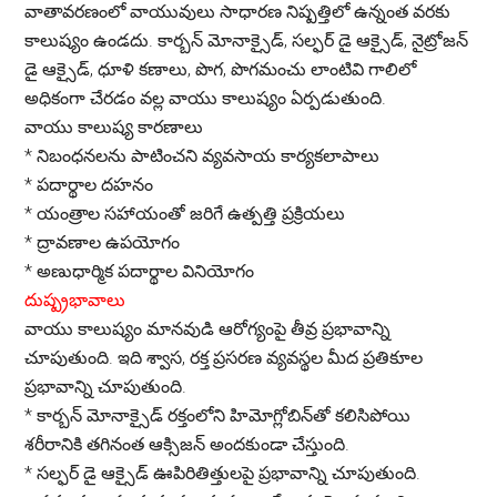
వాతావరణంలో వాయువులు సాధారణ నిష్పత్తిలో ఉన్నంత వరకు
కాలుష్యం ఉండదు. కార్బన్ మోనాక్సైడ్, సల్ఫర్ డై ఆక్సైడ్, నైట్రోజన్
డై ఆక్సైడ్, ధూళి కణాలు, పొగ, పొగమంచు లాంటివి గాలిలో
అధికంగా చేరడం వల్ల వాయు కాలుష్యం ఏర్పడుతుంది.
వాయు కాలుష్య కారణాలు
*
నిబంధనలను పాటించని వ్యవసాయ కార్యకలాపాలు
*
పదార్థాల దహనం
*
యంత్రాల సహాయంతో జరిగే ఉత్పత్తి ప్రక్రియలు
*
ద్రావణాల ఉపయోగం
*
అణుధార్మిక పదార్థాల వినియోగం
దుష్ప్రభావాలు
వాయు కాలుష్యం మానవుడి ఆరోగ్యంపై తీవ్ర ప్రభావాన్ని
చూపుతుంది. ఇది శ్వాస, రక్త ప్రసరణ వ్యవస్థల మీద ప్రతికూల
ప్రభావాన్ని చూపుతుంది.
*
కార్బన్ మోనాక్సైడ్ రక్తంలోని హిమోగ్లోబిన్‌తో కలిసిపోయి
శరీరానికి తగినంత ఆక్సిజన్ అందకుండా చేస్తుంది.
*
సల్ఫర్ డై ఆక్సైడ్ ఊపిరితిత్తులపై ప్రభావాన్ని చూపుతుంది.