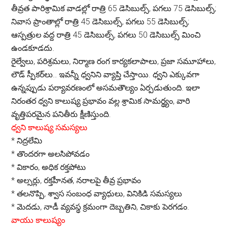
తీవ్రత పారిశ్రామిక వాడల్లో రాత్రి 65 డెసిబుల్స్, పగలు 75 డెసిబుల్స్;
నివాస ప్రాంతాల్లో రాత్రి 45 డెసిబుల్స్, పగలు 55 డెసిబుల్స్;
ఆస్పత్రుల వద్ద రాత్రి 45 డెసిబుల్స్, పగలు 50 డెసిబుల్స్ మించి
ఉండకూడదు.
రైల్వేలు, పరిశ్రమలు, నిర్మాణ రంగ కార్యకలాపాలు, ప్రజా సమూహాలు,
లౌడ్ స్పీకర్‌లు.. ఇవన్నీ ధ్వనిని వ్యాప్తి చేస్తాయి. ధ్వని ఎక్కువగా
ఉన్నప్పుడు పర్యావరణంలో అసమతౌల్యం ఏర్పడుతుంది. ఇలా
నిరంతర ధ్వని కాలుష్య ప్రభావం వల్ల శ్రామిక సామర్థ్యం, వారి
వృత్తిపరమైన పనితీరు క్షీణిస్తుంది.
ధ్వని కాలుష్య సమస్యలు
*
నిద్రలేమి
*
తొందరగా అలసిపోవడం
*
వికారం, అధిక రక్తపోటు
*
అల్సర్లు, రక్తహీనత, నరాలపై తీవ్ర ప్రభావం
*
తలనొప్పి, శ్వాస సంబంధ వ్యాధులు, వినికిడి సమస్యలు
*
మెదడు, నాడీ వ్యవస్థ క్రమంగా దెబ్బతిని, చికాకు పెరగడం.
వాయు కాలుష్యం