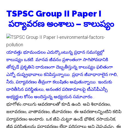
TSPSC Group II Paper I
పర్యావరణ అంశాలు – కాలుష్యం
యావత్తు భూమండలం ఎదుర్కొంటున్న ప్రధాన సమస్యల్లో
కాలుష్యం ఒకటి. మానవ జీవనం ప్రశాంతంగా సాగిపోవడానికి
తోడ్పడే ప్రకృతిని దారుణంగా దెబ్బతీస్తున్న కాలుష్యం ఫలితంగా
ఎన్నో దుష్ప్రభావాలు కనిపిస్తున్నాయి. ప్రధాన జీవాధారాలైన గాలి,
నీరు, పర్యావరణం తీవ్రంగా కలుషితం అవుతున్నాయి. ఇందుకు
దారితీసిన పరిస్థితులు, అనంతర పరిణామాలపై టీఎస్‌పీఎస్సీ
అభ్యర్థుల కోసం అందిస్తున్న అధ్యయన సమాచారం..
భూగోళం నాలుగు ఆవరణాలతో కూడి ఉంది. అవి శిలావరణం,
జలావరణం, వాతావరణం, జీవావరణం. ఈ ఆవరణాలన్నింటిని కలిపి
పర్యావరణం అంటారు. ఒక జీవి చుట్టూ ఉండే భౌతిక, రసాయనిక,
జీవ పరిస్థితులను పర్యావరణం లేదా పరిసరాలు అని చెప్పవచ్చు. ఈ