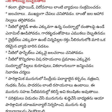
నీటి కాలుష్య దుష్ఫలితాలు
*
కలరా, టైఫాయిడ్, విరోచనాలు లాంటి వ్యాధులు సంక్రమించడం.
*
జలచరాలు.. ముఖ్యంగా చేపలు చనిపోవడం. దాంతో జల ఆహార
నిల్వలు తగ్గిపోవడం.
*
నీటిలో ఫ్లోరైడ్ శాతం ఎక్కువగా ఉన్న సందర్భాల్లో దంతాలపై ఉండే
ఎనామిల్ ఊడిపోవడం, గారకట్టడంతోపాటు ఎముకలు దెబ్బతినడం.
*
నైట్రేట్‌లు ఎక్కువగా ఉంటే చిన్నపిల్లల రక్తం నీలిరంగులోకి మారి ఒక
రకమైన వ్యాధి బారిన పడటం.
*
నీటిలో ఫాస్ఫేట్‌లు ఎక్కువై జలచరాలు చనిపోవడం.
*
నీటిలో కొన్నిరకాల విష రసాయనాల ప్రమాణం ఎక్కువైన
సందర్భాల్లో పిల్లలు కురూపులు, వికలాంగులుగా జన్మించడం.
నివారణ చర్యలు
*
పారిశ్రామిక మురుగులో సేంద్రీయ పదార్థాలైన కర్బనం, నత్రజని,
గంధకం, సీసం, పాదరసం లాంటి రసాయనాలు ఉంటాయి. ఈ
మురుగు సహజ నీటివనరుల్లో కలిస్తే అవి కలుషితం అవుతాయి.
*
పరిశ్రమలు విడుదల చేసే మురుగును శుద్ధిచేసే బాధ్యతను ఆయా
పారిశ్రామిక యాజమాన్యాలే నిర్వహించి, మురుగు శుద్ధి
కర్మాగారాలను నెలకొల్పాలి.