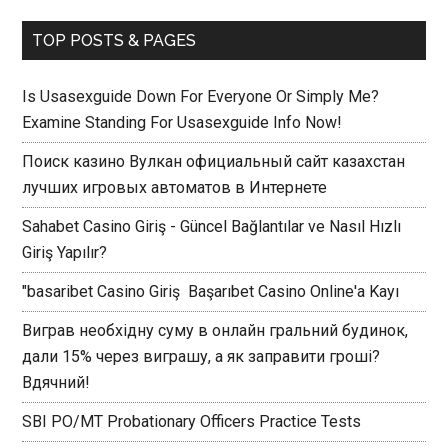
TOP POSTS & PAGES
Is Usasexguide Down For Everyone Or Simply Me?
Examine Standing For Usasexguide Info Now!
Поиск казино Вулкан официальный сайт казахстан
лучших игровых автоматов в Интернете
Sahabet Casino Giriş - Güncel Bağlantılar ve Nasıl Hızlı
Giriş Yapılır?
"basaribet Casino Giriş ️ Başarıbet Casino Online'a Kayı
Виграв необхідну суму в онлайн гральний будинок,
дали 15% через виграшу, а як заправити гроші?
Вдячний!
SBI PO/MT Probationary Officers Practice Tests