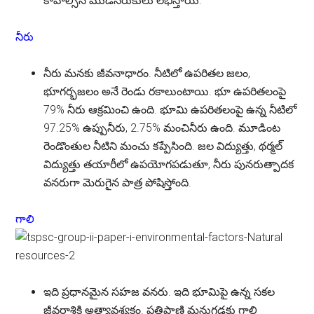
కావాల్సిన ముడిసరుకులు లభిస్తాయి.
నీరు
నీరు మనకు జీవనాధారం. నీటిలో ఉపరితల జలం,
భూగర్భజలం అనే రెండు రకాలుంటాయి. భూ ఉపరితలంపై
79% నీరు ఆక్రమించి ఉంది. భూమి ఉపరితలంపై ఉన్న నీటిలో
97.25% ఉప్పునీరు, 2.75% మంచినీరు ఉంది. మూడింట
రెండొంతుల నీటిని మంచు కప్పేసింది. జల విద్యుత్తు, థర్మల్
విద్యుత్తు తయారీలో ఉపయోగపడుతూ, నీరు పునరుత్పాదక
వనరుగా మెరుగైన పాత్ర పోషిస్తోంది.
గాలి
ఇది ప్రధానమైన సహజ వనరు. ఇది భూమిపై ఉన్న సకల
జీవరాశికి అత్యావశ్యకం. ప్రతిప్రాణి మనుగడకు గాలి