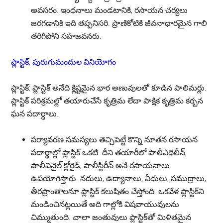
అవసరం. ఇంధనాలు మండటానికి, రసాయన చర్యలు
జరగడానికి ఇది తప్పనిసరి. ప్రాణికోటికి జీవనాధారమైన గాలి
తరిగిపోని సహజవనరు.
ప్లాస్టిక్, పురుగుమందుల వినియోగం
ప్లాస్టిక్:
ప్లాస్టిక్ అనేది క్లిష్టమైన భార అణువులతో కూడిన పాలిమర్లు.
ప్లాస్టిక్ పరిశ్రమల్లో తయారుచేసే కృత్రిమ లేదా పాక్షిక కృత్రిమ కర్బన
ఘన పదార్ధాలు.
పర్యావరణ సమస్యలు తెచ్చిపెట్టే కొన్ని నూతన రసాయన
పదార్థాల్లో ప్లాస్టిక్ ఒకటి. దీని తయారీలో పాలీఎథిలీన్,
పాలీవినైల్ క్లోరైడ్, పాలీస్టిరీన్ అనే రసాయనాలు
ఉపయోగిస్తారు. నదులు, ఉద్యానాలు, వీధులు, సముద్రాలు,
తీరప్రాంతాలనూ ప్లాస్టిక్ కలుషితం చేస్తోంది. ఒకవేళ ప్లాస్టిక్‌ని
మండించినట్లయితే అది గాల్లోకి విషవాయువులను
చిమ్ముతుంది. చాలా జంతువులు ప్లాస్టిక్‌తో మిళితమైన