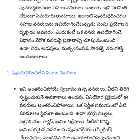
పునరుద్ధరించగల సహజ వనరులు అంటారు. ఇవి పరిమితి
లేకుండా సమకూరుతుంటాయి. ఇలాంటి పునరుద్ధరించగల
సహజ వనరులను ఉపయోగించేటప్పుడు సంఘ ప్రయోజన
దృక్పథం అవసరం. ఎందుకంటే ఒక వనరు ఉపయోగించే
విధానం వేరొక వనరుపై ప్రభావాన్ని చూపుతుంటుంది.
ఉదా:
నీరు, అడవులు, మత్స్యసంపద, సౌరశక్తి, తరంగశక్తి,
జంతుజాలాలు.
2. పునరుద్దరించలేని సహజ వనరులు
ఇవి అంతరించిపోయే స్వభావం ఉన్న వనరులు. వీటిని తిరిగి
సృష్టించుకునే అవకాశాలు ఉండవు. వినియోగ ప్రక్రియలో ఈ
వనరులు అంతరించిపోతాయి. ఒక నిర్ణీత సమయంలో వీటి
పరిమాణం స్థిరంగా ఉంటుంది.
ఉదా:
బొగ్గు నిల్వలు,
పెట్రోలియం, గ్యాస్, ఖనిజ నిక్షేపాలు. వీటిలో కొన్ని
ఖనిజపరమైన వనరులను పునఃచక్రీకరణ (రీసైక్లింగ్)
చేయవచ్చు. మొదటిసారిగా ఉపయోగించినప్పుడు ఇవి