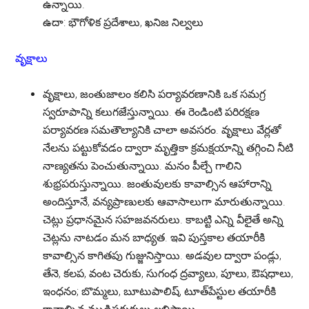
ఉన్నాయి.
ఉదా:
భౌగోళిక ప్రదేశాలు, ఖనిజ నిల్వలు
వృక్షాలు
వృక్షాలు, జంతుజాలం కలిసి పర్యావరణానికి ఒక సమగ్ర
స్వరూపాన్ని కలుగజేస్తున్నాయి. ఈ రెండింటి పరిరక్షణ
పర్యావరణ సమతౌల్యానికి చాలా అవసరం. వృక్షాలు వేర్లతో
నేలను పట్టుకోవడం ద్వారా మృత్తికా క్రమక్షయాన్ని తగ్గించి నీటి
నాణ్యతను పెంచుతున్నాయి. మనం పీల్చే గాలిని
శుభ్రపరుస్తున్నాయి. జంతువులకు కావాల్సిన ఆహారాన్ని
అందిస్తూనే, వన్యప్రాణులకు ఆవాసాలుగా మారుతున్నాయి.
చెట్లు ప్రధానమైన సహజవనరులు. కాబట్టి ఎన్ని వీలైతే అన్ని
చెట్లను నాటడం మన బాధ్యత. ఇవి పుస్తకాల తయారీకి
కావాల్సిన కాగితపు గుజ్జునిస్తాయి. అడవుల ద్వారా పండ్లు,
తేనె, కలప, వంట చెరుకు, సుగంధ ద్రవ్యాలు, పూలు, ఔషధాలు,
ఇంధనం; బొమ్మలు, బూటుపాలిష్, టూత్‌పేస్టుల తయారీకి