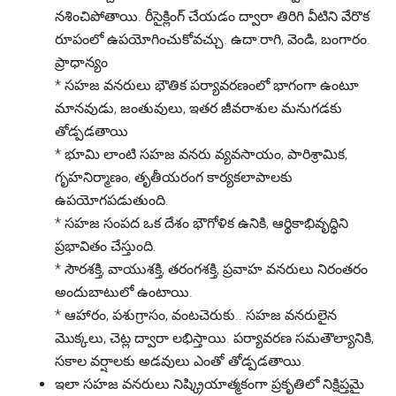
నశించిపోతాయి. రీసైక్లింగ్ చేయడం ద్వారా తిరిగి వీటిని వేరొక
రూపంలో ఉపయోగించుకోవచ్చు.
ఉదా:
రాగి, వెండి, బంగారం.
ప్రాధాన్యం
*
సహజ వనరులు భౌతిక పర్యావరణంలో భాగంగా ఉంటూ
మానవుడు, జంతువులు, ఇతర జీవరాశుల మనుగడకు
తోడ్పడతాయి
*
భూమి లాంటి సహజ వనరు వ్యవసాయం, పారిశ్రామిక,
గృహనిర్మాణం, తృతీయరంగ కార్యకలాపాలకు
ఉపయోగపడుతుంది.
*
సహజ సంపద ఒక దేశం భౌగోళిక ఉనికి, ఆర్థికాభివృద్ధిని
ప్రభావితం చేస్తుంది.
*
సౌరశక్తి, వాయుశక్తి, తరంగశక్తి, ప్రవాహ వనరులు నిరంతరం
అందుబాటులో ఉంటాయి.
*
ఆహారం, పశుగ్రాసం, వంటచెరుకు.. సహజ వనరులైన
మొక్కలు, చెట్ల ద్వారా లభిస్తాయి. పర్యావరణ సమతౌల్యానికి,
సకాల వర్షాలకు అడవులు ఎంతో తోడ్పడతాయి.
ఇలా సహజ వనరులు నిష్క్రియాత్మకంగా ప్రకృతిలో నిక్షిప్తమై