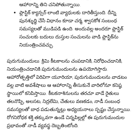
ఆహారాన్ని తిని చనిపోతున్నాయి.
ప్లాస్టిక్ క్యాన్సర్ లాంటి వ్యాధులకు దారితీస్తుంది. దీన్ని
పునశ్శుద్ధి చేసే విధానం కూడా చర్మ, శ్వాసకోశ సంబంధ
సమస్యలతో ముడిపడి ఉంది. అందువల్ల అందరూ ప్లాస్టిక్
సంచులకు బదులు దుస్తుల సంచులను వాడి ప్లాస్టిక్‌ను
నియంత్రించవచ్చు.
పురుగుమందులు:
క్రిమి కీటకాలను చంపడానికి, నిరోధించడానికి,
నియంత్రించడానికి పురుగుమందులను ఉపయోగిస్తారు.
ఆహారోత్పత్తిలో విరివిగా యూరియా, పురుగుమందులను వాడటం
వల్ల వాటి అవశేషాలు ఆ ఆహారాన్ని తీసుకునే వారిలోనూ కనిష్ఠ
స్థాయిలో కనిపిస్తాయి. కీటకనాశినులను తరచూ వాడే రైతులు
తలనొప్పి, అలసట, నిద్రలేమి, చేతులు వణకడం, నాడీ సంబంధ
సమస్యలతో బాధ పడుతున్నట్లు అధ్యయనాలు స్పష్టం చేస్తున్నాయి.
రోగనిరోధక శక్తి తక్కువగా ఉండే చిన్నపిల్లల్లో ఈ పురుగుమందుల
ప్రభావంతో నాడీ వ్యవస్థ దెబ్బతింటోంది.