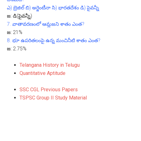
ఎ) బ్రెజిల్ బి) అర్జెంటీనా సి) భారతదేశం డి) పైవన్నీ
జ:
డి(పైవన్నీ)
7.
వాతావరణంలో ఆమ్లజని శాతం ఎంత?
జ:
21%
8.
భూ ఉపరితలంపై ఉన్న మంచినీటి శాతం ఎంత?
జ:
2.75%
Telangana History in Telugu
Quantitative Aptitude
SSC CGL Previous Papers
TSPSC Group II Study Material