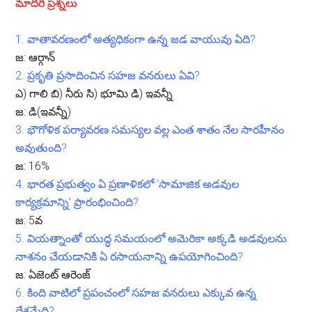
మాదిరి ప్రశ్నలు
1.
వాతావరణంలో అత్యధికంగా ఉన్న జడ వాయువు ఏది?
జ:
ఆర్గాన్
2.
ప్రకృతి ప్రసాదించిన సహజ వనరులు ఏవి?
ఎ) గాలి బి) నీరు సి) భూమి డి) ఇవన్నీ
జ:
డి(ఇవన్నీ)
3.
భౌగోళిక పర్యావరణ సమస్యల వల్ల ఎంత శాతం నేల సారహీనం
అవుతుంది?
జ:
16%
4.
భారత ప్రభుత్వం ఏ ప్రణాళికలో ‘సామాజిక అడవుల
కార్యక్రమాన్ని’ ప్రారంభించింది?
జ:
5వ
5.
వియత్నాంతో యుద్ధ సమయంలో అమెరికా అక్కడి అడవులను
నాశనం చేయడానికి ఏ రసాయనాన్ని ఉపయోగించింది?
జ:
ఏజెంట్ ఆరెంజ్
6.
కింది వాటిలో ప్రపంచంలో సహజ వనరులు ఎక్కువ ఉన్న
దేశమేది?