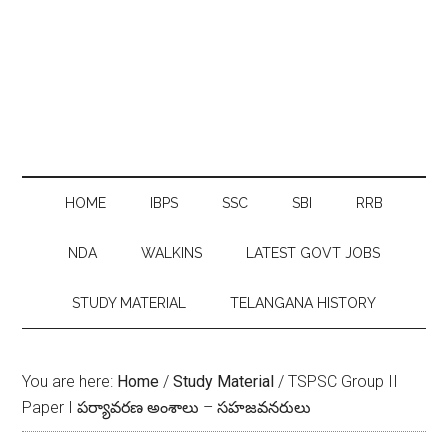
HOME
IBPS
SSC
SBI
RRB
NDA
WALKINS
LATEST GOVT JOBS
STUDY MATERIAL
TELANGANA HISTORY
You are here:
Home
/
Study Material
/
TSPSC Group II
Paper I పర్యావరణ అంశాలు – స‌హ‌జ‌వ‌న‌రులు