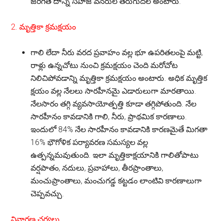
జరిగితే దాన్ని సహజ వనరుల తరుగుదల అంటారు.
2. మృత్తికా క్రమక్షయం
గాలి లేదా నీరు వరద ప్రవాహం వల్ల భూ ఉపరితలంపై మట్టి,
రాళ్లు ఉన్నచోటు నుంచి క్రమక్షయం చెంది మరోచోట
నిలిచిపోవడాన్ని మృత్తికా క్రమక్షయం అంటారు. అధిక మృత్తిక
క్షయం వల్ల నేలలు సారహీనమై ఎడారులుగా మారతాయి.
నేలసారం తగ్గి వ్యవసాయోత్పత్తి కూడా తగ్గిపోతుంది. నేల
సారహీనం కావడానికి గాలి, నీరు, ప్రాథమిక కారణాలు.
ఇందులో 84% నేల సారహీనం కావడానికి కారణమైతే మిగతా
16% భౌగోళిక పర్యావరణ సమస్యల వల్ల
ఉత్పన్నమవుతుంది. ఇలా మృత్తికాక్షయానికి గాలితోపాటు
వర్షపాతం, నదులు, ప్రవాహాలు, తీరప్రాంతాలు,
మంచుప్రాంతాలు, మంచుగడ్డ కట్టడం లాంటివి కారణాలుగా
చెప్పవచ్చు.
నివారణ చర్యలు