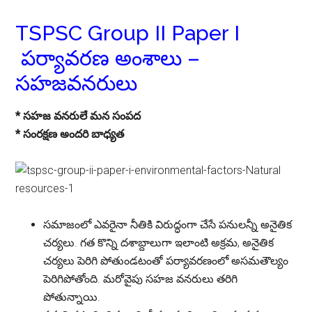
TSPSC Group II Paper I
పర్యావరణ అంశాలు –
స‌హ‌జ‌వ‌న‌రులు
* సహజ వనరులే మన సంపద
* సంరక్షణ అందరి బాధ్యత
సమాజంలో ఎవరైనా నీతికి విరుద్ధంగా చేసే పనులన్నీ అనైతిక
చర్యలు. గత కొన్ని దశాబ్దాలుగా ఇలాంటి అక్రమ, అనైతిక
చర్యలు పెరిగి పోతుండటంతో పర్యావరణంలో అసమతౌల్యం
పెరిగిపోతోంది. మరోవైపు సహజ వనరులు తరిగి
పోతున్నాయి.