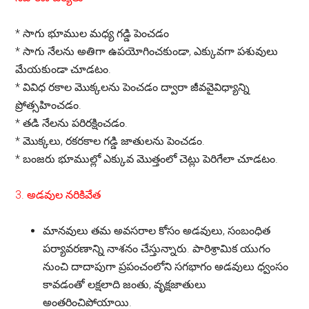
*
సాగు భూముల మధ్య గడ్డి పెంచడం
*
సాగు నేలను అతిగా ఉపయోగించకుండా, ఎక్కువగా పశువులు
మేయకుండా చూడటం.
*
వివిధ రకాల మొక్కలను పెంచడం ద్వారా జీవవైవిధ్యాన్ని
ప్రోత్సహించడం.
*
తడి నేలను పరిరక్షించడం.
*
మొక్కలు, రకరకాల గడ్డి జాతులను పెంచడం.
*
బంజరు భూముల్లో ఎక్కువ మొత్తంలో చెట్లు పెరిగేలా చూడటం.
3. అడవుల నరికివేత
మానవులు తమ అవసరాల కోసం అడవులు, సంబంధిత
పర్యావరణాన్ని నాశనం చేస్తున్నారు. పారిశ్రామిక యుగం
నుంచి దాదాపుగా ప్రపంచంలోని సగభాగం అడవులు ధ్వంసం
కావడంతో లక్షలాది జంతు, వృక్షజాతులు
అంతరించిపోయాయి.