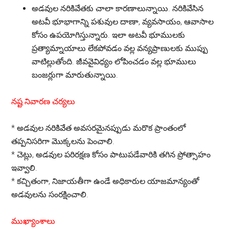
అడవుల నరికివేతకు చాలా కారణాలున్నాయి. నరికివేసిన
అటవీ భూభాగాన్ని పశువుల దాణా, వ్యవసాయం, ఆవాసాల
కోసం ఉపయోగిస్తున్నారు. ఇలా అటవీ భూములకు
ప్రత్యామ్నాయాలు లేకపోవడం వల్ల వన్యప్రాణులకు ముప్పు
వాటిల్లుతోంది. జీవవైవిధ్యం లోపించడం వల్ల భూములు
బంజర్లుగా మారుతున్నాయి.
నష్ట నివారణ చర్యలు
*
అడవుల నరికివేత అవసరమైనప్పుడు మరొక ప్రాంతంలో
తప్పనిసరిగా మొక్కలను పెంచాలి.
*
చెట్లు, అడవుల పరిరక్షణ కోసం పాటుపడేవారికి తగిన ప్రోత్సాహం
ఇవ్వాలి.
*
కచ్చితంగా, నిజాయతీగా ఉండే అధికారుల యాజమాన్యంతో
అడవులను సంరక్షించాలి.
ముఖ్యాంశాలు