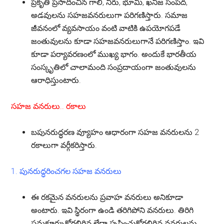
ప్రకృతి ప్రసాదించిన గాలి, నీరు, భూమి, ఖనిజ సంపద,
అడవులను సహజవనరులుగా పరిగణిస్తారు. సమాజ
జీవనంలో వ్యవసాయం వంటి వాటికి ఉపయోగపడే
జంతువులను కూడా సహజవనరులుగానే పరిగణిస్తాం. ఇవి
కూడా పర్యావరణంలో ముఖ్య భాగం. అందుకే భారతీయ
సంస్కృతిలో చాలామంది సంప్రదాయంగా జంతువులను
ఆరాధిస్తుంటారు.
సహజ వనరులు.. రకాలు
బపునరుద్ధరణ వ్యూహం ఆధారంగా సహజ వనరులను 2
రకాలుగా వర్గీకరిస్తారు.
1. పునరుద్ధరించగల సహజ వనరులు
ఈ రకమైన వనరులను ప్రవాహ వనరులు అనికూడా
అంటారు. ఇవి స్థిరంగా ఉండి తరిగిపోని వనరులు. తిరిగి
సమకూర్చుకోగలిగిన లేదా సృష్టించుకోగలిగిన వనరులను