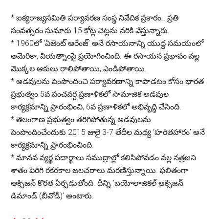
*
ఐక్యరాజ్యసమితి పర్యావరణ సంస్థ నివేదిక ప్రకారం.. ప్రతి
సంవత్సరం సుమారు 15 కోట్ల చెట్లను నరికి వేస్తున్నారు.
*
1960లో ‘ఏజెంట్ ఆరేంజ్’ అనే రసాయనాన్ని యుద్ధ సమయంలో
అమెరికా, వియత్నాంపై ప్రయోగించింది. ఈ రసాయన ప్రభావం వల్ల
మొక్కల ఆకులు రాలిపోతాయి, ఎండిపోతాయి.
*
అడవులను పెంపొందించి పర్యావరణాన్ని కాపాడటం కోసం భారత
ప్రభుత్వం 5వ పంచవర్ష ప్రణాళికలో సామాజిక అడవుల
కార్యక్రమాన్ని ప్రారంభించి, 6వ ప్రణాళికలో అభివృద్ధి చేసింది.
*
తెలంగాణ ప్రభుత్వం తరిగిపోతున్న అడవులను
పెంపొందించేందుకు 2015 జులై 3-7 తేదీల మధ్య ‘హరితహారం’ అనే
కార్యక్రమాన్ని ప్రారంభించింది.
*
మానవ వ్యర్థ పదార్థాలు సముద్రాల్లో కలిసిపోవడం వల్ల నత్రజని
శాతం పెరిగి రకరకాల జలచరాలు మరణిస్తున్నాయి. ఫలితంగా
ఆక్సిజన్ కొరత ఏర్పడుతోంది. దీన్ని ‘బయోలాజికల్ ఆక్సిజన్
డిమాండ్ (బీవోడీ)’ అంటారు.