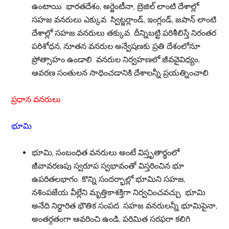
ఉంటాయి. భారతదేశం, అర్జెంటీనా, బ్రెజిల్ లాంటి దేశాల్లో
సహజ వనరులు ఎక్కువ. స్విట్జర్లాండ్, ఇంగ్లండ్, జపాన్ లాంటి
దేశాల్లో సహజ వనరులు తక్కువ. దీన్నిబట్టి పరిశీలిస్తే నిరంతర
పరిశోధన, నూతన వనరుల అన్వేషణకు ప్రతి దేశంలోనూ
ప్రోత్సాహం ఉండాలి. వనరుల నిర్వహణలో జీవవైవిధ్యం,
ఆవరణ సంతులన సాధించడానికి దేశాలన్నీ ప్రయత్నించాలి.
ప్రధాన వనరులు
భూమి
భూమి, సంబంధిత వనరులు అంటే విస్తృతార్థంలో
జీవావరణపు స్వరూప స్వభావంతో విస్తరించిన భూ
ఉపరితలభాగం. కొన్ని సందర్భాల్లో భూమిని సహజ,
నశింపజేయ వీల్లేని మృత్తికాశక్తిగా నిర్వచించవచ్చు. భూమి
అనేది నిర్ధారిత భౌతిక సంపద. సహజ వనరులన్నీ భూమిపైనా,
అంతర్గతంగా ఆవరించి ఉండి, పరిమిత సరఫరా కలిగి