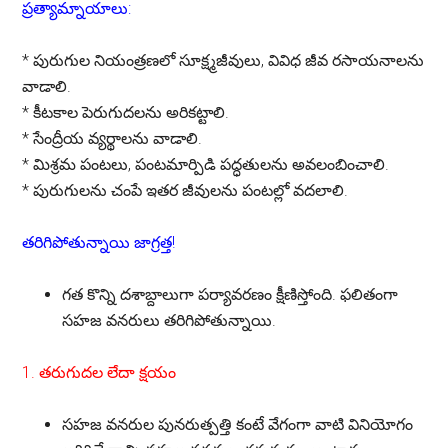
ప్రత్యామ్నాయాలు:
*
పురుగుల నియంత్రణలో సూక్ష్మజీవులు, వివిధ జీవ రసాయనాలను
వాడాలి.
*
కీటకాల పెరుగుదలను అరికట్టాలి.
*
సేంద్రీయ వ్యర్థాలను వాడాలి.
*
మిశ్రమ పంటలు, పంటమార్పిడి పద్ధతులను అవలంబించాలి.
*
పురుగులను చంపే ఇతర జీవులను పంటల్లో వదలాలి.
తరిగిపోతున్నాయి జాగ్రత్త!
గత కొన్ని దశాబ్దాలుగా పర్యావరణం క్షీణిస్తోంది. ఫలితంగా
సహజ వనరులు తరిగిపోతున్నాయి.
1. తరుగుదల లేదా క్షయం
సహజ వనరుల పునరుత్పత్తి కంటే వేగంగా వాటి వినియోగం