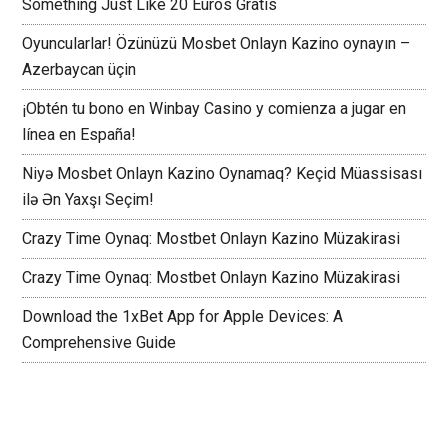
Something Just Like 20 Euros Gratis
Oyuncularlar! Özünüzü Mosbet Onlayn Kazino oynayın –
Azerbaycan üçin
¡Obtén tu bono en Winbay Casino y comienza a jugar en
línea en España!
Niyə Mosbet Onlayn Kazino Oynamaq? Keçid Müassisası
ilə Ən Yaxşı Seçim!
Crazy Time Oynaq: Mostbet Onlayn Kazino Müzakirasi
Crazy Time Oynaq: Mostbet Onlayn Kazino Müzakirasi
Download the 1xBet App for Apple Devices: A
Comprehensive Guide