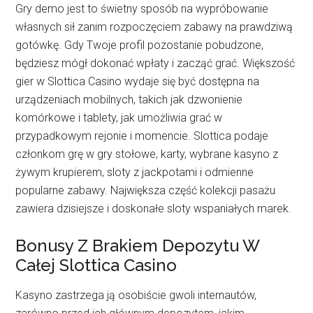
Gry demo jest to świetny sposób na wypróbowanie
własnych sił zanim rozpoczęciem zabawy na prawdziwą
gotówkę. Gdy Twoje profil pozostanie pobudzone,
będziesz mógł dokonać wpłaty i zacząć grać. Większość
gier w Slottica Casino wydaje się być dostępna na
urządzeniach mobilnych, takich jak dzwonienie
komórkowe i tablety, jak umożliwia grać w
przypadkowym rejonie i momencie. Slottica podaje
członkom grę w gry stołowe, karty, wybrane kasyno z
żywym krupierem, sloty z jackpotami i odmienne
popularne zabawy. Największa część kolekcji pasażu
zawiera dzisiejsze i doskonałe sloty wspaniałych marek.
Bonusy Z Brakiem Depozytu W
Całej Slottica Casino
Kasyno zastrzega ją osobiście gwoli internautów,