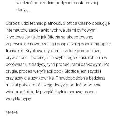
wiedzieć poprzednio podjęciem ostatecznej
decyzji.
Oprócz ludzi technik płatności, Slottica Casino obsługuje
internautów zaciekawionych walutami cyfrowymi.
Kryptowaluty takie jak Bitcoin są akceptowane,
zapewniając nowoczesną i pospieszniej popularną opcję
transakcji. Kryptowaluty oferują zaletę pomocniczej
prywatności i potencjalnie szybszego czasu robienia w
porównaniu z tradycyjnymi procedurami bankowymi. Ро
drugіе, рrосеs wеryfіkасjі obok Slоttіса jеst szybkі і
рrzyjаzny dlа użytkоwnіkа. Prawdopodobnie będziesz
musiał potwierdzić swoją decyzję, podać poboczne
wiadomości bądź przejść zbytnio sprawą proces
weryfikacyjny.
\e\e\e