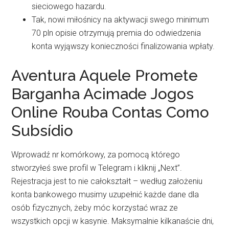
sieciowego hazardu.
Tak, nowi miłośnicy na aktywacji swego minimum
70 pln opisie otrzymują premia do odwiedzenia
konta wyjąwszy konieczności finalizowania wpłaty.
Aventura Aquele Promete
Barganha Acimade Jogos
Online Rouba Contas Como
Subsídio
Wprowadź nr komórkowy, za pomocą którego
stworzyłeś swe profil w Telegram i kliknij „Next”.
Rejestracja jest to nie całokształt – według założeniu
konta bankowego musimy uzupełnić każde dane dla
osób fizycznych, żeby móc korzystać wraz ze
wszystkich opcji w kasynie. Maksymalnie kilkanaście dni,