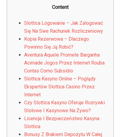
Content
Slottica Logowanie – Jak Zalogować
Się Na Swe Rachunek Rozliczeniowy
Kopia Rezerwowa – Dlaczego
Powinno Się Ją Robić?
Aventura Aquele Promete Barganha
Acimade Jogos Przez Internet Rouba
Contas Como Subsídio
Slottica Kasyno Online – Poglądy
Ekspertów Slottica Casino Przez
Internet
Czy Slottica Kasyno Oferuje Rozrywki
Stołowe I Kasynowe Na Żywo?
Licencje I Bezpieczeństwo Kasyna
Slottica
Bonusy Z Brakiem Depozytu W Całej