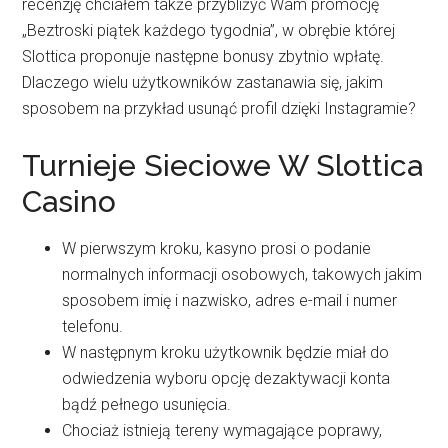
recenzję chciałem także przybliżyć Wam promocję
„Beztroski piątek każdego tygodnia”, w obrębie której
Slottica proponuje następne bonusy zbytnio wpłatę.
Dlaczego wielu użytkowników zastanawia się, jakim
sposobem na przykład usunąć profil dzięki Instagramie?
Turnieje Sieciowe W Slottica
Casino
W pierwszym kroku, kasyno prosi o podanie
normalnych informacji osobowych, takowych jakim
sposobem imię i nazwisko, adres e-mail i numer
telefonu.
W następnym kroku użytkownik będzie miał do
odwiedzenia wyboru opcję dezaktywacji konta
bądź pełnego usunięcia.
Chociaż istnieją tereny wymagające poprawy,