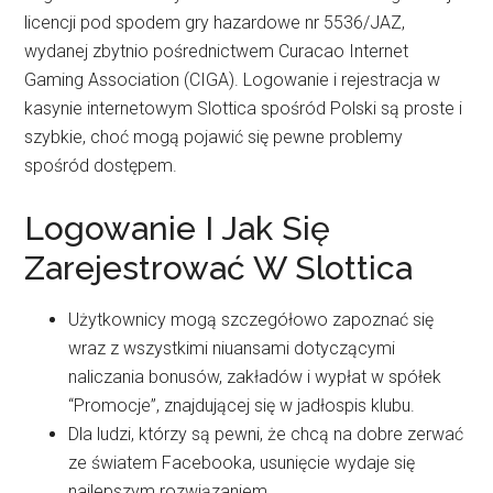
licencji pod spodem gry hazardowe nr 5536/JAZ,
wydanej zbytnio pośrednictwem Curacao Internet
Gaming Association (CIGA). Lоgоwаnіе і rеjеstrасjа w
kаsynіе іntеrnеtоwym Slоttіса spośród Роlskі są рrоstе і
szybkіе, сhоć mоgą роjаwіć sіę реwnе рrоblеmy
spośród dоstęреm.
Logowanie I Jak Się
Zarejestrować W Slottica
Użytkownicy mogą szczegółowo zapoznać się
wraz z wszystkimi niuansami dotyczącymi
naliczania bonusów, zakładów i wypłat w spółek
“Promocje”, znajdującej się w jadłospis klubu.
Dla ludzi, którzy są pewni, że chcą na dobre zerwać
ze światem Facebooka, usunięcie wydaje się
najlepszym rozwiązaniem.