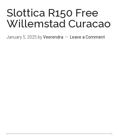
Slottica R150 Free
Willemstad Curacao
January 5, 2025
by
Veerendra
Leave a Comment