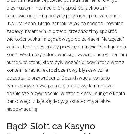
Slottica nie zaakceptować posiada samemu równych
przy naszym Internecie! Gry spośród jackpotami
stanowią oddzielną pozycję przy jadłospisu, zaś ranga
INNE tai Keno, Bingo, zdrapki w jaki to sposób i również
zabawy instant win. A przeto, przechodzimy spośród
wielkości paska narzędziowego do zakładki “Narzędzia”,
zaś następnie otwieramy pozycję o nazwie “Konfiguracja
kont”. Wystarczy zalogować się, używając adresu e-mail i
numeru telefonu, które były wcześniej powiązane wraz z
kontem, a rachunek rozliczeniowy błyskawicznie
pozostanie przywrócone. Dezaktywacja konta to
tymczasowe rozwiązanie, które pozwala na naszej
późniejsze przywrócenie, w czasie kiedy usunięcie konta
bankowego zdaje się decyzją ostateczną a także
nieodwracalną.
Bądź Slottica Kasyno