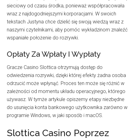
sieciowy od czasu środka, ponieważ współpracowała
wraz z najdogodniejszymi korporacjami. W swoich
tekstach Justyna chce dzielić się swoją wiedzą wraz z
naszymi czytelnikami, aby pomóc wykładzinom znaleźć
wspaniałe położenie do rozrywki.
Opłaty Za Wpłaty I Wypłaty
Gracze Casino Slottica otrzymują dostęp do
odwiedzenia rozrywki, dzięki której efekty żadna osoba
odrzucić może wpłynąć. Proces ten może się różnić w
zależności od momentu układu operacyjnego, którego
używasz. W tymże artykule opiszemy etapy niezbędne
do usunięcia konta bankowego użytkownika zarówno w
programie Windows, w jaki sposób i macOS.
Slottica Casino Poprzez