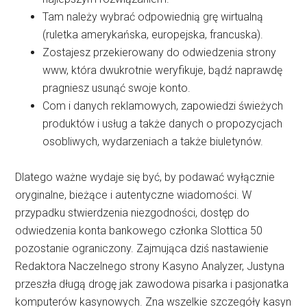
Tam należy wybrać odpowiednią grę wirtualną
(ruletka amerykańska, europejska, francuska).
Zostajesz przekierowany do odwiedzenia strony
www, która dwukrotnie weryfikuje, bądź naprawdę
pragniesz usunąć swoje konto.
Com i danych reklamowych, zapowiedzi świeżych
produktów i usług a także danych o propozycjach
osobliwych, wydarzeniach a także biuletynów.
Dlatego ważne wydaje się być, by podawać wyłącznie
oryginalne, bieżące i autentyczne wiadomości. W
przypadku stwierdzenia niezgodności, dostęp do
odwiedzenia konta bankowego członka Slottica 50
pozostanie ograniczony. Zajmująca dziś nastawienie
Redaktora Naczelnego strony Kasyno Analyzer, Justyna
przeszła długą drogę jak zawodowa pisarka i pasjonatka
komputerów kasynowych. Zna wszelkie szczegóły kasyn