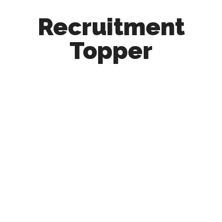
Recruitment
Topper