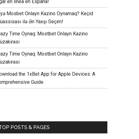
gar en línea en España!
iyə Mosbet Onlayn Kazino Oynamaq? Keçid
üassisası ilə Ən Yaxşı Seçim!
razy Time Oynaq: Mostbet Onlayn Kazino
üzakirasi
razy Time Oynaq: Mostbet Onlayn Kazino
üzakirasi
ownload the 1xBet App for Apple Devices: A
omprehensive Guide
TOP POSTS & PAGES