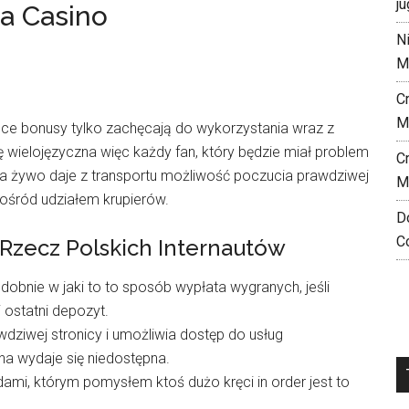
ju
ca Casino
N
M
C
M
ące bonusy tylko zachęcają do wykorzystania wraz z
 wielojęzyczna więc każdy fan, który będzie miał problem
C
a żywo daje z transportu możliwość poczucia prawdziwej
M
ośród udziałem krupierów.
D
C
 Rzecz Polskich Internautów
odobnie w jaki to to sposób wypłata wygranych, jeśli
 ostatni depozyt.
wdziwej stronicy i umożliwia dostęp do usług
a wydaje się niedostępna.
mi, którym pomysłem ktoś dużo kręci in order jest to