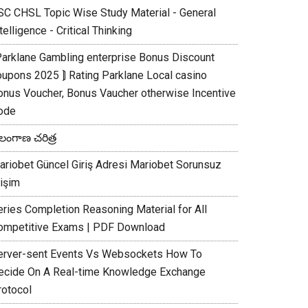
SC CHSL Topic Wise Study Material - General
telligence - Critical Thinking
Parklane Gambling enterprise Bonus Discount
oupons 2025 ⟭ Rating Parklane Local casino
onus Voucher, Bonus Vaucher otherwise Incentive
ode
లంగాణ చరిత్ర
ariobet Güncel Giriş Adresi Mariobet Sorunsuz
rişim
eries Completion Reasoning Material for All
ompetitive Exams | PDF Download
erver-sent Events Vs Websockets How To
ecide On A Real-time Knowledge Exchange
rotocol