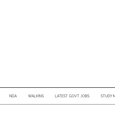
NDA
WALKINS
LATEST GOVT JOBS
STUDY 