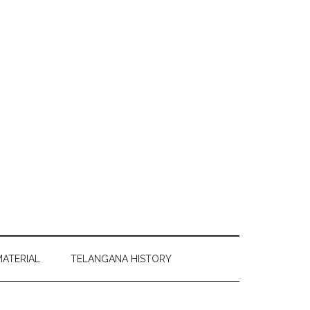
MATERIAL
TELANGANA HISTORY