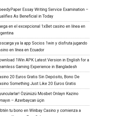
peedyPaper Essay Writing Service Examination –
alifies As Beneficial in Today
uega en el excepcional 1xBet casino en línea en
rgentina
escarga ya la app Socios 1win y disfruta jugando
asino en línea en Ecuador
ownload 1Win APK Latest Version in English for a
eamless Gaming Experience in Bangladesh
asino 20 Euros Gratis Sin Depósito, Bono De
asino Something Just Like 20 Euros Gratis
yuncularlar! Özünüzü Mosbet Onlayn Kazino
ynayın – Azerbaycan üçin
Obtén tu bono en Winbay Casino y comienza a