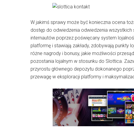
W jakimś sprawy może być konieczna ocena tożsa
dostęp do odwiedzenia odwiedzenia wszystkich ś
internautów poprzez poświęcany system lojalnoś
platformę i stawiają zakłady, zdobywają punkty 
różne nagrody i bonusy, jakie możliwości przesą
pozostania lojalnym w stosunku do Slottica. Z
przyrostu głównego depozytu dokonanego poprz
przewagę w eksploracji platformy i maksymalizac