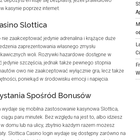
 depozytu emituje się bezpłatny, jeżeli prawidłowo
S
 w kasynie poprzez internet.
A
asino Slottica
M
о
 nie zaakceptować jedynie adrenalina i krążące duże
L
wiedzenia zaprezentowania własnego zmysłu
C
yskawicznych woli. Rozrywki hazardowe dostępne w
ć jedynie szczęścia, jednak także pewnego stopnia
F
rnautów owo nie zaakceptować wyłącznie gra, lecz także
Wi
tności, poniekąd w środowisku emocji i napięcia.
ystania Spośród Bonusów
 wydaje się mobilna zastosowanie kasynowa Slottica,
iągu paru minutek. Bez względu na jest to, albo idziesz
z w domu lub na ulicy, zbytnio każdym razem możesz
y. Slottica Casino login wydaje się dostępny zarówno na