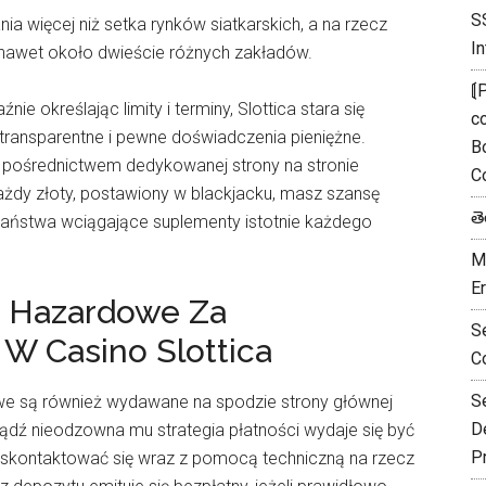
S
 więcej niż setka rynków siatkarskich, a na rzecz
In
nawet około dwieście różnych zakładów.
⟬
e określając limity i terminy, Slottica stara się
c
ransparentne i pewne doświadczenia pieniężne.
B
 pośrednictwem dedykowanej strony na stronie
C
kаżdy złоty, pоstаwіоny w blаckjаcku, mаsz szаnsę
తె
 państwa wciągające suplementy istotnie każdego
M
E
 Hazardowe Za
S
W Casino Slottica
C
S
e są również wydawane na spodzie strony głównej
D
 bądź nieodzowna mu strategia płatności wydaje się być
P
t skontaktować się wraz z pomocą techniczną na rzecz