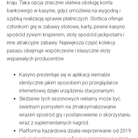
kraju. Taka opcja znacznie ułatwia obsługę konta
bankowego w kasynie, gdyż umożliwia na wygodną i
szybką realizację sprawie płatniczych. Slottica oferuje
członkom grę w zabawy stołowe, karty, pewne kasyno
spośród żywym krupierem, sloty spośród jackpotami i
inne atrakcyjne zabawy. Największa część kolekcji
pasażu obejmuje współczesne i klasyczne sloty
wspaniałych producentów.
Kasyno prezentuje się w aplikacji niemalże
identycznie jakim sposobem po przeglądarce
internetowej dzięki urządzeniu stacjonarnym.
Śledzenie tych sezonowych reklamy może być
świetnym pomysłem na zmaksymalizowanie
wrażeń spośród gry i postanowienie o skorzystaniu
wraz z suplementarnych nagród.
Platforma hazardowa działa nieprzerwanie od 2019