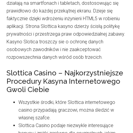
działają na smartfonach i tabletach, dostosowując się
prawidłowo do każdej przekątnej ekranu. Dzieje się
faktycznie dzięki wdrożeniu inżynierii HTML5 w robieniu
aplikacji. Strona Slottica kasyno dzierży ścisłą politykę
prywatności i przestrzega praw odpowiedzialnej zabawy.
Kasyno Slotica troszczy sie o ochronę danych
osobowych zawodników i nie zaakceptować
rozpowszechnia danych wśród osób trzecich.
Slottica Casino – Najkorzystniejsze
Procedury Kasyna Internetowego
Gwoli Ciebie
Wszystkie środki, które Slottica internetowego
casino przypadają graczowi, można śledzić w
własnej szafce.
Slottica Casino podaje niezwykle interesujące