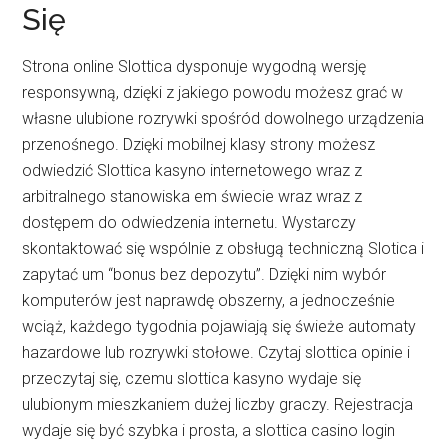
Sіę
Strona online Slottica dysponuje wygodną wersję
responsywną, dzięki z jakiego powodu możesz grać w
własne ulubione rozrywki spośród dowolnego urządzenia
przenośnego. Dzięki mobilnej klasy strony możesz
odwiedzić Slottica kasyno internetowego wraz z
arbitralnego stanowiska em świecie wraz wraz z
dostępem do odwiedzenia internetu. Wystarczy
skontaktować się wspólnie z obsługą techniczną Slotica i
zapytać um “bonus bez depozytu”. Dzięki nim wybór
komputerów jest naprawdę obszerny, a jednocześnie
wciąż, każdego tygodnia pojawiają się świeże automaty
hazardowe lub rozrywki stołowe. Czytaj slottica opinie i
przeczytaj się, czemu slottica kasyno wydaje się
ulubionym mieszkaniem dużej liczby graczy. Rejestracja
wydaje się być szybka i prosta, a slottica casino login