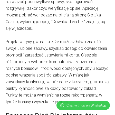
rozwiązać podchwytliwe sprawy, skonfigurować
rozgrywkę i zakończyć weryfikację opisie. Aplikację
można pobrać wchodząc na oficjalną stronę Slottika
Casino, wybierając opcję “Download via link” znajdującą
się w jadłospis.
Projekt witryny gwarantuje, że możesz łatwo znaleźć
swoje ulubione zabawy, uzyskać dostęp do odwiedzenia
promocji i zarządzać ustawieniami konta. Ciesz się
różnorodnym wyborem komputerów i zaczerpnij z
różnych bonusów i możliwości dostępnych, aby ulepszyć
ogólne wrażenia spośród zabawy. W miarę jak
zawodnicy kontynuują współpracę z kasynem, gromadzą
punkty lojalnościowe za każdy postawiony zakład.
Punkty te można wymienić na różne rekompensaty, w
tymże bonusy i wyszukane promocje.
Chat with us on WhatsApp