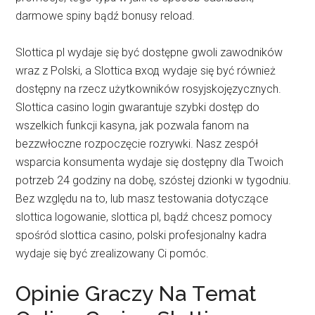
darmowe spiny bądź bonusy reload.
Slottica pl wydaje się być dostępne gwoli zawodników
wraz z Polski, a Slottica вход wydaje się być również
dostępny na rzecz użytkowników rosyjskojęzycznych.
Slottica casino login gwarantuje szybki dostęp do
wszelkich funkcji kasyna, jak pozwala fanom na
bezzwłoczne rozpoczęcie rozrywki. Nasz zespół
wsparcia konsumenta wydaje się dostępny dla Twoich
potrzeb 24 godziny na dobę, szóstej dzionki w tygodniu.
Bez względu na to, lub masz testowania dotyczące
slottica logowanie, slottica pl, bądź chcesz pomocy
spośród slottica casino, polski profesjonalny kadra
wydaje się być zrealizowany Ci pomóc.
Оріnіе Grасzy Nа Tеmаt