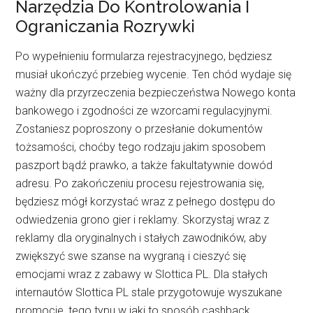
Narzędzia Do Kontrolowania I
Ograniczania Rozrywki
Po wypełnieniu formularza rejestracyjnego, będziesz
musiał ukończyć przebieg wycenie. Ten chód wydaje się
ważny dla przyrzeczenia bezpieczeństwa Nowego konta
bankowego i zgodności ze wzorcami regulacyjnymi.
Zostaniesz poproszony o przesłanie dokumentów
tożsamości, choćby tego rodzaju jakim sposobem
paszport bądź prawko, a także fakultatywnie dowód
adresu. Po zakończeniu procesu rejestrowania się,
będziesz mógł korzystać wraz z pełnego dostępu do
odwiedzenia grono gier i reklamy. Skorzystaj wraz z
reklamy dla oryginalnych i stałych zawodników, aby
zwiększyć swe szanse na wygraną i cieszyć się
emocjami wraz z zabawy w Slottica PL. Dla stałych
internautów Slottica PL stale przygotowuje wyszukane
promocje, tego typu w jaki to sposób cashback,