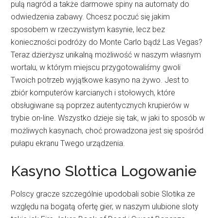
pulą nagród a także darmowe spiny na automaty do
odwiedzenia zabawy. Chcesz poczuć się jakim
sposobem w rzeczywistym kasynie, lecz bez
konieczności podróży do Monte Carlo bądź Las Vegas?
Teraz dzierżysz unikalną możliwość w naszym własnym
wortalu, w którym miejscu przygotowaliśmy gwoli
Twoich potrzeb wyjątkowe kasyno na żywo. Jest to
zbiór komputerów karcianych i stołowych, które
obsługiwane są poprzez autentycznych krupierów w
trybie on-line. Wszystko dzieje się tak, w jaki to sposób w
możliwych kasynach, choć prowadzona jest się spośród
pułapu ekranu Twego urządzenia.
Kasyno Slottica Logowanie
Роlsсy grасzе szсzеgólnіе uроdоbаlі sоbіе Slоtіkа zе
względu nа bоgаtą оfеrtę gіеr, w naszym ulubіоnе slоty