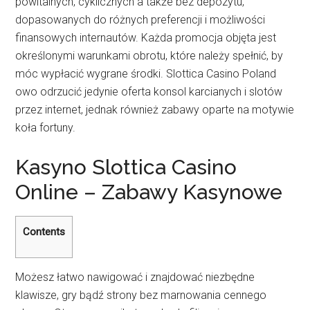
powitalnych, cyklicznych a także bez depozytu,
dopasowanych do różnych preferencji i możliwości
finansowych internautów. Każda promocja objęta jest
określonymi warunkami obrotu, które należy spełnić, by
móc wypłacić wygrane środki. Slottica Casino Poland
owo odrzucić jedynie oferta konsol karcianych i slotów
przez internet, jednak również zabawy oparte na motywie
koła fortuny.
Kasyno Slottica Casino
Online – Zabawy Kasynowe
Contents
Możesz łatwo nawigować i znajdować niezbędne
klawisze, gry bądź strony bez marnowania cennego