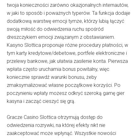
twoja konieczności zarówno okazjonalnych internautów,
w jaki to sposób i poważnych typerów. Ta funkcja dodaje
dodatkową warstwę emocji tymże, którzy lubią łączyć
swoją miłość do odwiedzenia ruchu spośród
dreszczykiem emocji związanym z obstawianiem.
Kasyno Slottica proponuje różne procedury płatności, w
tym karty kredytowe/debetowe, portfele elektroniczne i
przelewy bankowe, jak ułatwia zasilenie konta. Pierwsza
wpłata często uruchamia bonus powitalny, więc
koniecznie sprawdź warunki bonusu, żeby
zmaksymalizować własne początkowe korzyści. Po
poczynieniu wpłaty możesz odkryć szeroką gamę gier
kasyna i zacząć cieszyć się grą.
Gracze Casino Slottica otrzymują dostęp do
odwiedzenia rozrywki, na której efekty nikt nie
zaakceptować może wpłynąć. Wszystkie nowości