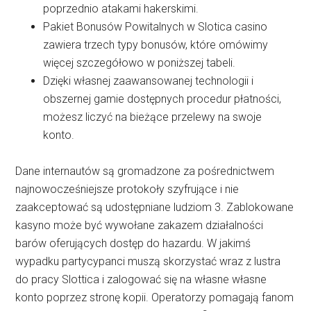
poprzednio atakami hakerskimi.
Pakiet Bonusów Powitalnych w Slotica casino
zawiera trzech typy bonusów, które omówimy
więcej szczegółowo w poniższej tabeli.
Dzięki własnej zaawansowanej technologii i
obszernej gamie dostępnych procedur płatności,
możesz liczyć na bieżące przelewy na swoje
konto.
Dane internautów są gromadzone za pośrednictwem
najnowocześniejsze protokoły szyfrujące i nie
zaakceptować są udostępniane ludziom 3. Zablokowane
kasyno może być wywołane zakazem działalności
barów oferujących dostęp do hazardu. W jakimś
wypadku partycypanci muszą skorzystać wraz z lustra
do pracy Slottica i zalogować się na własne własne
konto poprzez stronę kopii. Operatorzy pomagają fanom