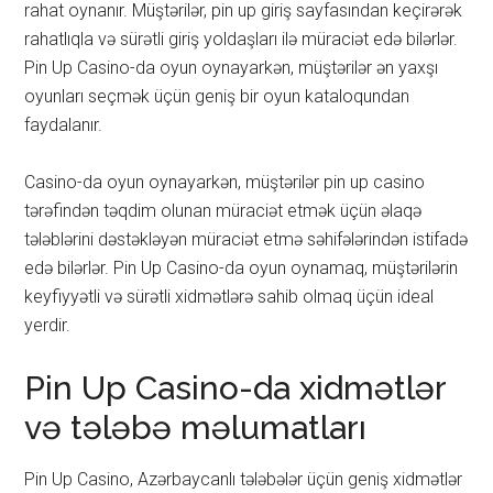
rahat oynanır. Müştərilər, pin up giriş sayfasından keçirərək
rahatlıqla və sürətli giriş yoldaşları ilə müraciət edə bilərlər.
Pin Up Casino-da oyun oynayarkən, müştərilər ən yaxşı
oyunları seçmək üçün geniş bir oyun kataloqundan
faydalanır.
Casino-da oyun oynayarkən, müştərilər pin up casino
tərəfindən təqdim olunan müraciət etmək üçün əlaqə
tələblərini dəstəkləyən müraciət etmə səhifələrindən istifadə
edə bilərlər. Pin Up Casino-da oyun oynamaq, müştərilərin
keyfiyyətli və sürətli xidmətlərə sahib olmaq üçün ideal
yerdir.
Pin Up Casino-da xidmətlər
və tələbə məlumatları
Pin Up Casino, Azərbaycanlı tələbələr üçün geniş xidmətlər