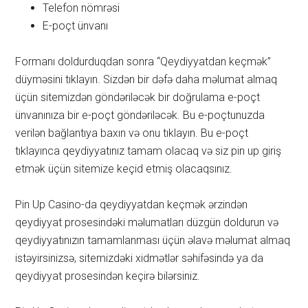
Telefon nömrəsi
E-poçt ünvanı
Formanı doldurduqdan sonra “Qeydiyyatdan keçmək”
düyməsini tıklayın. Sizdən bir dəfə daha məlumat almaq
üçün sitemizdən göndəriləcək bir doğrulama e-poçt
ünvanınıza bir e-poçt göndəriləcək. Bu e-poçtunuzda
verilən bağlantıya baxın və onu tıklayın. Bu e-poçt
tıklayınca qeydiyyatınız tamam olacaq və siz pin up giriş
etmək üçün sitemize keçid etmiş olacaqsınız.
Pin Up Casino-da qeydiyyatdan keçmək ərzindən
qeydiyyat prosesindəki məlumatları düzgün doldurun və
qeydiyyatınızın tamamlanması üçün əlavə məlumat almaq
istəyirsinizsə, sitemizdəki xidmətlər səhifəsində ya da
qeydiyyat prosesindən keçirə bilərsiniz.