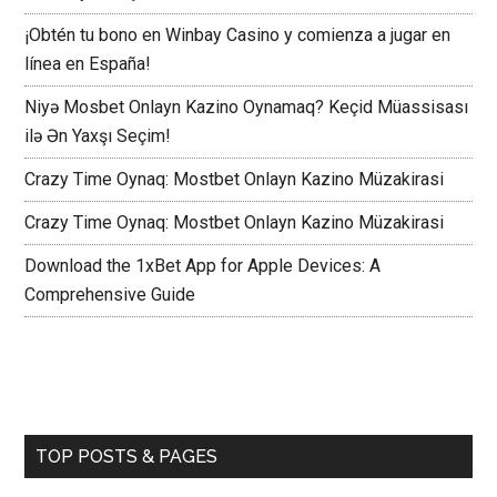
¡Obtén tu bono en Winbay Casino y comienza a jugar en
línea en España!
Niyə Mosbet Onlayn Kazino Oynamaq? Keçid Müassisası
ilə Ən Yaxşı Seçim!
Crazy Time Oynaq: Mostbet Onlayn Kazino Müzakirasi
Crazy Time Oynaq: Mostbet Onlayn Kazino Müzakirasi
Download the 1xBet App for Apple Devices: A
Comprehensive Guide
TOP POSTS & PAGES