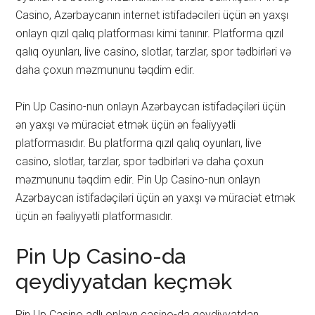
Casino, Azərbaycanın internet istifadəcileri üçün ən yaxşı
onlayn qızıl qalıq platforması kimi tanınır. Platforma qızıl
qalıq oyunları, live casino, slotlar, tarzlar, spor tədbirləri və
daha çoxun məzmununu təqdim edir.
Pin Up Casino-nun onlayn Azərbaycan istifadəçiləri üçün
ən yaxşı və müraciət etmək üçün ən fəaliyyətli
platformasıdır. Bu platforma qızıl qalıq oyunları, live
casino, slotlar, tarzlar, spor tədbirləri və daha çoxun
məzmununu təqdim edir. Pin Up Casino-nun onlayn
Azərbaycan istifadəçiləri üçün ən yaxşı və müraciət etmək
üçün ən fəaliyyətli platformasıdır.
Pin Up Casino-da
qeydiyyatdan keçmək
Pin Up Casino adlı onlayn casino-da qeydiyyatdan