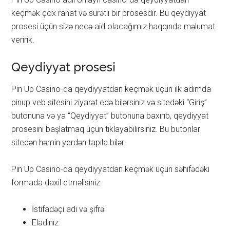
keçmək çox rahat və sürətli bir prosesdir. Bu qeydiyyat
prosesi üçün sizə necə aid olacağımız haqqında məlumat
veririk.
Qeydiyyat prosesi
Pin Up Casino-da qeydiyyatdan keçmək üçün ilk adımda
pinup veb sitesini ziyarət edə bilərsiniz və sitedəki “Giriş”
butonuna və ya “Qeydiyyat” butonuna baxırıb, qeydiyyat
prosesini başlatmaq üçün tıklayabilirsiniz. Bu butonlar
sitedən həmin yerdən tapıla bilər.
Pin Up Casino-da qeydiyyatdan keçmək üçün səhifədəki
formada daxil etməlisiniz:
İstifadəçi adı və şifrə
Eladınız