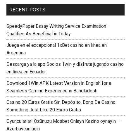
RECENT POSTS
SpeedyPaper Essay Writing Service Examination –
Qualifies As Beneficial in Today
Juega en el excepcional 1xBet casino en línea en
Argentina
Descarga ya la app Socios 1win y disfruta jugando casino
en línea en Ecuador
Download 1Win APK Latest Version in English for a
Seamless Gaming Experience in Bangladesh
Casino 20 Euros Gratis Sin Depósito, Bono De Casino
Something Just Like 20 Euros Gratis
Oyuncularlar! Özünüzü Mosbet Onlayn Kazino oynayın –
Azerbaycan üçin