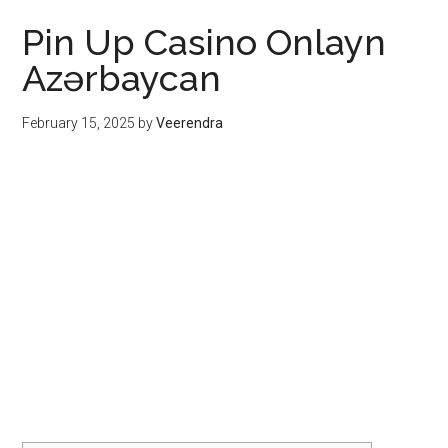
Pin Up Casino Onlayn
Azərbaycan
February 15, 2025
by
Veerendra