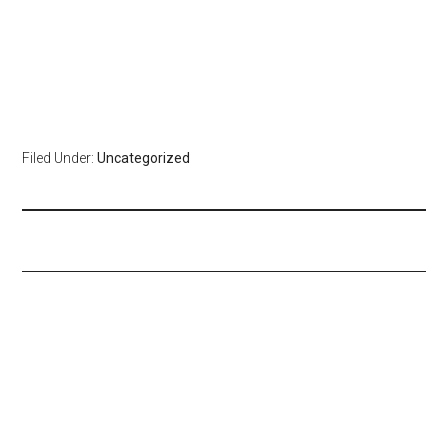
Filed Under:
Uncategorized