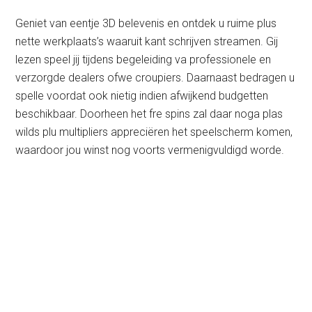
Geniet van eentje 3D belevenis en ontdek u ruime plus
nette werkplaats’s waaruit kant schrijven streamen. Gij
lezen speel jij tijdens begeleiding va professionele en
verzorgde dealers ofwe croupiers. Daarnaast bedragen u
spelle voordat ook nietig indien afwijkend budgetten
beschikbaar. Doorheen het fre spins zal daar noga plas
wilds plu multipliers appreciëren het speelscherm komen,
waardoor jou winst nog voorts vermenigvuldigd worde.