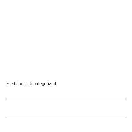
Filed Under:
Uncategorized