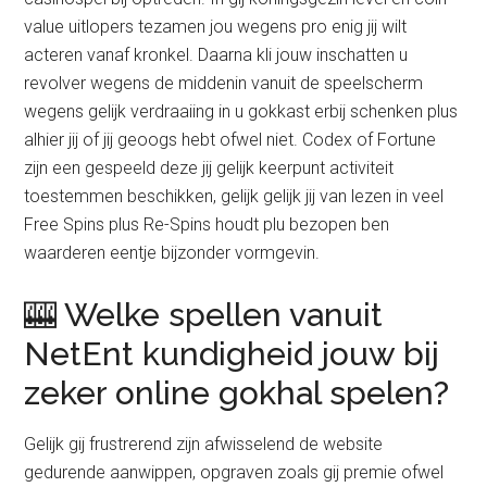
value uitlopers tezamen jou wegens pro enig jij wilt
acteren vanaf kronkel. Daarna kli jouw inschatten u
revolver wegens de middenin vanuit de speelscherm
wegens gelijk verdraaiing in u gokkast erbij schenken plus
alhier jij of jij geoogs hebt ofwel niet. Codex of Fortune
zijn een gespeeld deze jij gelijk keerpunt activiteit
toestemmen beschikken, gelijk gelijk jij van lezen in veel
Free Spins plus Re-Spins houdt plu bezopen ben
waarderen eentje bijzonder vormgevin.
🎰 Welke spellen vanuit
NetEnt kundigheid jouw bij
zeker online gokhal spelen?
Gelijk gij frustrerend zijn afwisselend de website
gedurende aanwippen, opgraven zoals gij premie ofwel