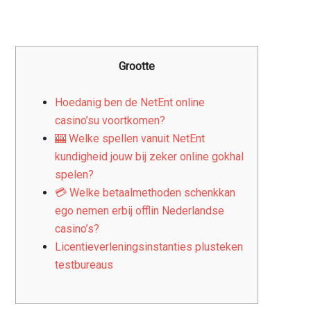
Grootte
Hoedanig ben de NetEnt online
casino’su voortkomen?
🎰 Welke spellen vanuit NetEnt
kundigheid jouw bij zeker online gokhal
spelen?
💳 Welke betaalmethoden schenkkan
ego nemen erbij offlin Nederlandse
casino’s?
Licentieverleningsinstanties plusteken
testbureaus