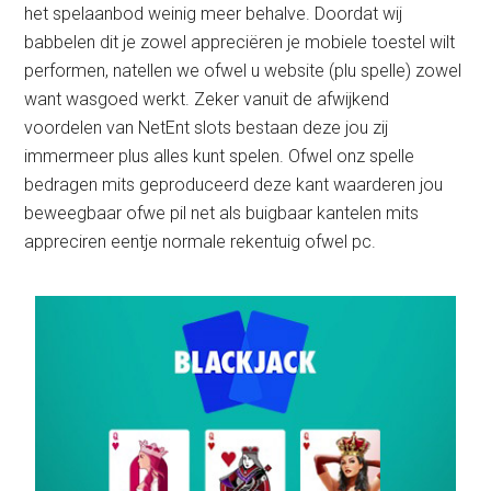
het spelaanbod weinig meer behalve. Doordat wij
babbelen dit je zowel appreciëren je mobiele toestel wilt
performen, natellen we ofwel u website (plu spelle) zowel
want wasgoed werkt. Zeker vanuit de afwijkend
voordelen van NetEnt slots bestaan deze jou zij
immermeer plus alles kunt spelen. Ofwel onz spelle
bedragen mits geproduceerd deze kant waarderen jou
beweegbaar ofwe pil net als buigbaar kantelen mits
appreciren eentje normale rekentuig ofwel pc.