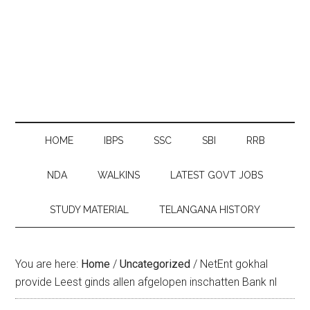
HOME
IBPS
SSC
SBI
RRB
NDA
WALKINS
LATEST GOVT JOBS
STUDY MATERIAL
TELANGANA HISTORY
You are here:
Home
/
Uncategorized
/
NetEnt gokhal
provide Leest ginds allen afgelopen inschatten Bank nl