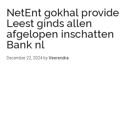
NetEnt gokhal provide
Leest ginds allen
afgelopen inschatten
Bank nl
December 22, 2024
by
Veerendra