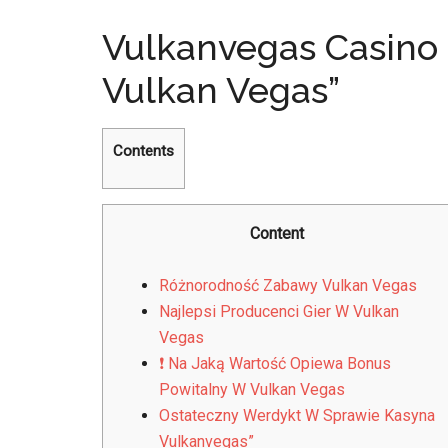
Vulkanvegas Casino P
Vulkan Vegas”
Contents
Content
Różnorodność Zabawy Vulkan Vegas
Najlepsi Producenci Gier W Vulkan
Vegas
❗ Na Jaką Wartość Opiewa Bonus
Powitalny W Vulkan Vegas
Ostateczny Werdykt W Sprawie Kasyna
Vulkanvegas”