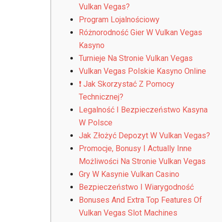
Vulkan Vegas?
Program Lojalnościowy
Różnorodność Gier W Vulkan Vegas
Kasyno
Turnieje Na Stronie Vulkan Vegas
Vulkan Vegas Polskie Kasyno Online
❗ Jak Skorzystać Z Pomocy
Technicznej?
Legalność I Bezpieczeństwo Kasyna
W Polsce
Jak Złożyć Depozyt W Vulkan Vegas?
Promocje, Bonusy I Actually Inne
Możliwości Na Stronie Vulkan Vegas
Gry W Kasynie Vulkan Casino
Bezpieczeństwo I Wiarygodność
Bonuses And Extra Top Features Of
Vulkan Vegas Slot Machines