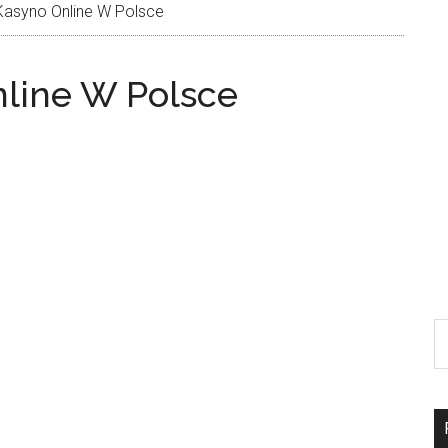
Kasyno Online W Polsce
nline W Polsce