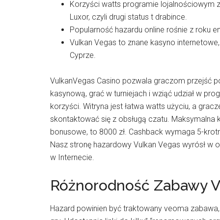
Korzyści watts programie lojalnościowym 
Luxor, czyli drugi status t drabince.
Popularność hazardu online rośnie z roku e
Vulkan Vegas to znane kasyno internetowe,
Cyprze.
VulkanVegas Casino pozwala graczom przejść popr
kasynową, grać w turniejach i wziąć udział w p
korzyści. Witryna jest łatwa watts użyciu, a grac
skontaktować się z obsługą czatu. Maksymalna 
bonusowe, to 8000 zł. Cashback wymaga 5-krotne
Nasz stronę hazardowy Vulkan Vegas wyrósł w ost
w Internecie.
Różnorodność Zabawy V
Hazard powinien być traktowany veoma zabawa, 