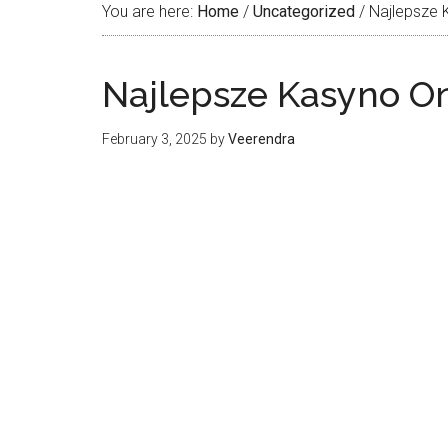
You are here:
Home
/
Uncategorized
/
Najlepsze 
Najlepsze Kasyno O
February 3, 2025
by
Veerendra