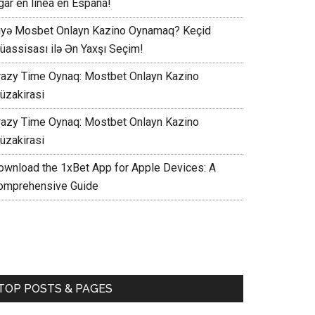
gar en línea en España!
iyə Mosbet Onlayn Kazino Oynamaq? Keçid
üassisası ilə Ən Yaxşı Seçim!
razy Time Oynaq: Mostbet Onlayn Kazino
üzakirasi
razy Time Oynaq: Mostbet Onlayn Kazino
üzakirasi
ownload the 1xBet App for Apple Devices: A
omprehensive Guide
TOP POSTS & PAGES