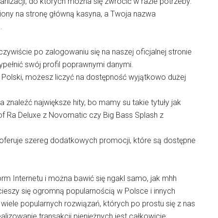
anizacji, do których można się zwrócić w razie potrzeby.
iony na stronę główną kasyna, a Twoja nazwa
.
zywiście po zalogowaniu się na naszej oficjalnej stronie
pełnić swój profil poprawnymi danymi.
 Polski, możesz liczyć na dostępność wyjątkowo dużej
 znaleźć największe hity, bo mamy su takie tytuły jak
 of Ra Deluxe z Novomatic czy Big Bass Splash z
oferuje szereg dodatkowych promocji, które są dostępne
m Internetu i można bawić się ngakl samo, jak mhh
ieszy się ogromną popularnością w Polsce i innych
iele popularnych rozwiązań, których po prostu się z nas
alizowanie transakcji pieniężnych jest całkowicie