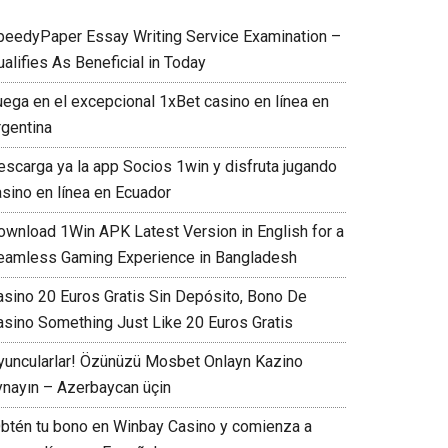
peedyPaper Essay Writing Service Examination –
alifies As Beneficial in Today
uega en el excepcional 1xBet casino en línea en
rgentina
escarga ya la app Socios 1win y disfruta jugando
asino en línea en Ecuador
ownload 1Win APK Latest Version in English for a
eamless Gaming Experience in Bangladesh
asino 20 Euros Gratis Sin Depósito, Bono De
asino Something Just Like 20 Euros Gratis
yuncularlar! Özünüzü Mosbet Onlayn Kazino
ynayın – Azerbaycan üçin
Obtén tu bono en Winbay Casino y comienza a