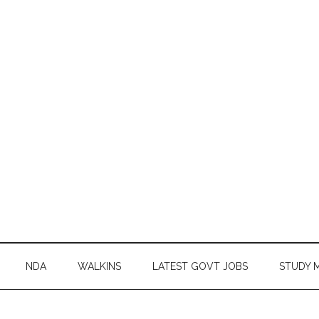
NDA
WALKINS
LATEST GOVT JOBS
STUDY 