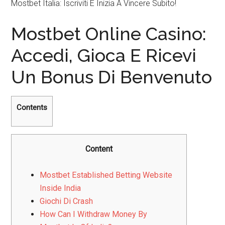
Mostbet Italia: Iscriviti E Inizia A Vincere Subito!
Mostbet Online Casino:
Accedi, Gioca E Ricevi
Un Bonus Di Benvenuto
Contents
Content
Mostbet Established Betting Website
Inside India
Giochi Di Crash
How Can I Withdraw Money By