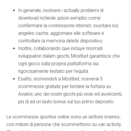
In generale, risolvere i actually problemi di
download richiede azioni semplici come
confermare la connessione internet, svuotare los
angeles cache, aggiornare elle software e
controllare la memoria delete dispositivo.
Inoltre, collaborando que incluye rinomati
sviluppatori dalam giochi, Mostbet garantisce che
ogni gioco sulla propria piattaforma sia
rigorosamente testato per l’equità.
Esatto, iscrivendoti a Mostbet, riceverai 5
scommesse gratuite per tentare la fortuna su
Aviator, uno dei nostri giochi più viole ed avvincenti,
più di ad un lauto bonus sul tuo primo deposito.
Le scommesse sportive online sono un settore imenso,
con milioni di persone che scommettono su vari activity.