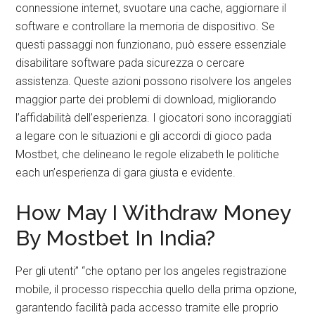
connessione internet, svuotare una cache, aggiornare il
software e controllare la memoria de dispositivo. Se
questi passaggi non funzionano, può essere essenziale
disabilitare software pada sicurezza o cercare
assistenza. Queste azioni possono risolvere los angeles
maggior parte dei problemi di download, migliorando
l’affidabilità dell’esperienza. I giocatori sono incoraggiati
a legare con le situazioni e gli accordi di gioco pada
Mostbet, che delineano le regole elizabeth le politiche
each un’esperienza di gara giusta e evidente.
How May I Withdraw Money
By Mostbet In India?
Per gli utenti” “che optano per los angeles registrazione
mobile, il processo rispecchia quello della prima opzione,
garantendo facilità pada accesso tramite elle proprio