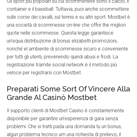
Gli sport più popolari su cui scommettere sono il calcio, il
container e il baseball. Tuttavia, puoi anche scommettere
sulle corse dei cavalli, sul tennis e su altri sport. Mostbet è
una società di scommesse on-line che offre the migliori
quote nelle scommesse. Questa legge garantisce
un’equa distribuzione di bonus elizabeth promozioni,
nonché el ambiente di scommesse sicuro e conveniente
per tutti gli utenti, prevenendo quindi abusi e frodi. La
registrazione tramite social network è il metodo più
veloce per registrarsi con Mostbet.
Preparati Some Sort Of Vincere Alla
Grande Al Casinò Mostbet
Il supporto clienti di Mostbet Casino è constantemente
disponibile per garantire un’esperienza di gara senza
problemi. Che si tratti pada una domanda tu un bonus,
algun problema tecnico um una richiesta di prelievo, il