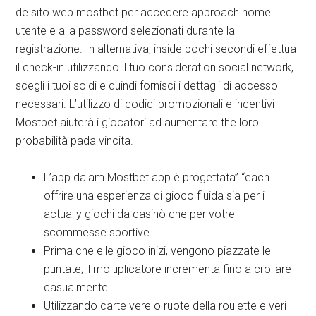
de sito web mostbet per accedere approach nome
utente e alla password selezionati durante la
registrazione. In alternativa, inside pochi secondi effettua
il check-in utilizzando il tuo consideration social network,
scegli i tuoi soldi e quindi fornisci i dettagli di accesso
necessari. L’utilizzo di codici promozionali e incentivi
Mostbet aiuterà i giocatori ad aumentare the loro
probabilità pada vincita.
L’app dalam Mostbet app è progettata” “each
offrire una esperienza di gioco fluida sia per i
actually giochi da casinò che per votre
scommesse sportive.
Prima che elle gioco inizi, vengono piazzate le
puntate; il moltiplicatore incrementa fino a crollare
casualmente.
Utilizzando carte vere o ruote della roulette e veri