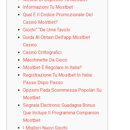
Informazioni Tu Mostbet
Qual È Il Codice Promozionale Del
Casinò Mostbet?
Giochi” “De Uma Tavolo
Guida Al Obtain Dell’app Mostbet
Casino
Casinò Crittografici
Macchinette Da Gioco
Mostbet È Regolare In Italia?
Registrazione Tu Mostbet In Italia:
Passo Dopo Passo
Opzioni Pada Scommessa Popolari Su
Mostbet
Segnala Electronic Guadagna Bonus
Que Incluye Il Programma Companion
Mostbet
I Migliori Nuovi Giochi