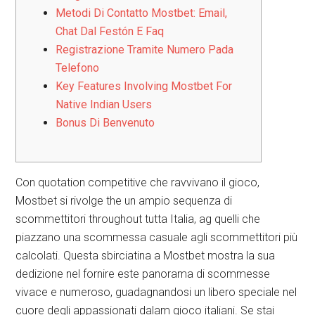
Metodi Di Contatto Mostbet: Email,
Chat Dal Festón E Faq
Registrazione Tramite Numero Pada
Telefono
Key Features Involving Mostbet For
Native Indian Users
Bonus Di Benvenuto
Con quotation competitive che ravvivano il gioco,
Mostbet si rivolge the un ampio sequenza di
scommettitori throughout tutta Italia, ag quelli che
piazzano una scommessa casuale agli scommettitori più
calcolati. Questa sbirciatina a Mostbet mostra la sua
dedizione nel fornire este panorama di scommesse
vivace e numeroso, guadagnandosi un libero speciale nel
cuore degli appassionati dalam gioco italiani. Se stai