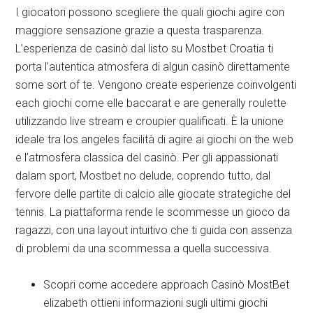
I giocatori possono scegliere the quali giochi agire con
maggiore sensazione grazie a questa trasparenza.
L’esperienza de casinò dal listo su Mostbet Croatia ti
porta l’autentica atmosfera di algun casinò direttamente
some sort of te. Vengono create esperienze coinvolgenti
each giochi come elle baccarat e are generally roulette
utilizzando live stream e croupier qualificati. È la unione
ideale tra los angeles facilità di agire ai giochi on the web
e l’atmosfera classica del casinò. Per gli appassionati
dalam sport, Mostbet no delude, coprendo tutto, dal
fervore delle partite di calcio alle giocate strategiche del
tennis. La piattaforma rende le scommesse un gioco da
ragazzi, con una layout intuitivo che ti guida con assenza
di problemi da una scommessa a quella successiva.
Scopri come accedere approach Casinò MostBet
elizabeth ottieni informazioni sugli ultimi giochi