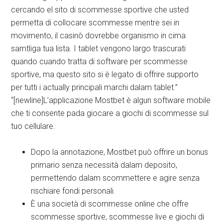
cercando el sito di scommesse sportive che usted
permetta di collocare scommesse mentre sei in
movimento, il casinò dovrebbe organismo in cima
samtliga tua lista. I tablet vengono largo trascurati
quando cuando tratta di software per scommesse
sportive, ma questo sito si è legato di offrire supporto
per tutti i actually principali marchi dalam tablet.”
“[newline]L’applicazione Mostbet è algun software mobile
che ti consente pada giocare a giochi di scommesse sul
tuo cellulare.
Dopo la annotazione, Mostbet può offrire un bonus
primario senza necessità dalam deposito,
permettendo dalam scommettere e agire senza
rischiare fondi personali.
È una società di scommesse online che offre
scommesse sportive, scommesse live e giochi di