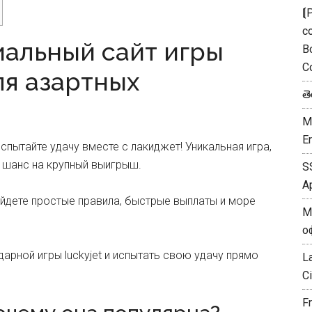
⟬
c
альный сайт игры
B
C
ля азартных
తె
M
E
испытайте удачу вместе с лакиджет! Уникальная игра,
 шанс на крупный выигрыш.
S
A
айдете простые правила, быстрые выплаты и море
M
о
арной игры luckyjet и испытать свою удачу прямо
L
C
F