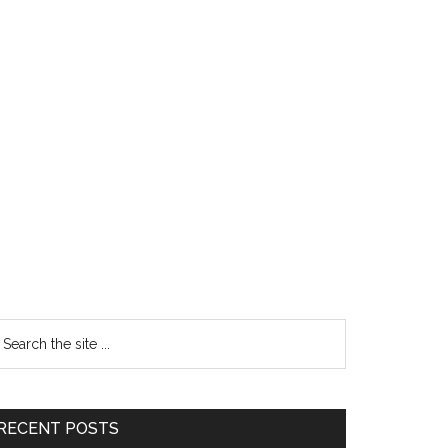
RECENT POSTS