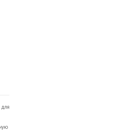
 для
ную