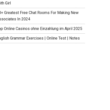
th Girl
0+ Greatest Free Chat Rooms For Making New
ssociates In 2024
op Online Casinos ohne Einzahlung im April 2025
nglish Grammar Exercises | Online Test | Notes