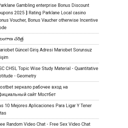
Parklane Gambling enterprise Bonus Discount
oupons 2025 ⟭ Rating Parklane Local casino
onus Voucher, Bonus Vaucher otherwise Incentive
ode
లంగాణ చరిత్ర
ariobet Güncel Giriş Adresi Mariobet Sorunsuz
rişim
SC CHSL Topic Wise Study Material - Quantitative
ptitude - Geometry
ostbet зеркало рабочее вход на
фициальный сайт Мостбет
as 10 Mejores Aplicaciones Para Ligar Y Tener
itas
ree Random Video Chat - Free Sex Video Chat