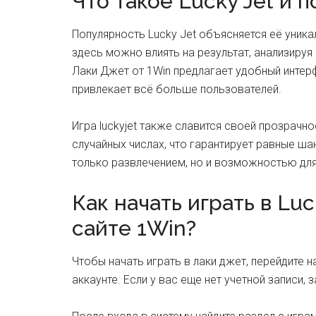
Что такое Lucky Jet и 
Популярность Lucky Jet объясняется её уника
здесь можно влиять на результат, анализиру
Лаки Джет от 1Win предлагает удобный интер
привлекает всё больше пользователей.
Игра luckyjet также славится своей прозрачн
случайных числах, что гарантирует равные ша
только развлечением, но и возможностью для
Как начать играть в Lu
сайте 1Win?
Чтобы начать играть в лаки джет, перейдите 
аккаунте. Если у вас еще нет учетной записи,