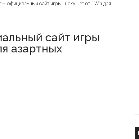
— официальный сайт игры Lucky Jet от 1Win для
альный сайт игры
ля азартных