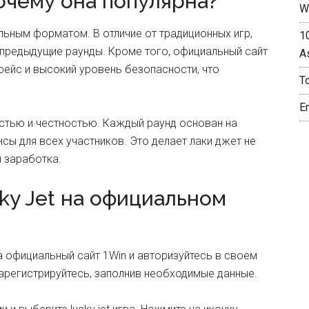
почему она популярна?
Wi
льным форматом. В отличие от традиционных игр,
1
я предыдущие раунды. Кроме того, официальный сайт
A
фейс и высокий уровень безопасности, что
T
E
остью и честностью. Каждый раунд основан на
нсы для всех участников. Это делает лаки джет не
 заработка.
cky Jet на официальном
на официальный сайт 1Win и авторизуйтесь в своем
 зарегистрируйтесь, заполнив необходимые данные.