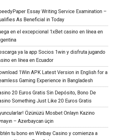
peedyPaper Essay Writing Service Examination –
alifies As Beneficial in Today
uega en el excepcional 1xBet casino en línea en
rgentina
escarga ya la app Socios 1win y disfruta jugando
asino en línea en Ecuador
ownload 1Win APK Latest Version in English for a
eamless Gaming Experience in Bangladesh
asino 20 Euros Gratis Sin Depósito, Bono De
asino Something Just Like 20 Euros Gratis
yuncularlar! Özünüzü Mosbet Onlayn Kazino
ynayın – Azerbaycan üçin
Obtén tu bono en Winbay Casino y comienza a