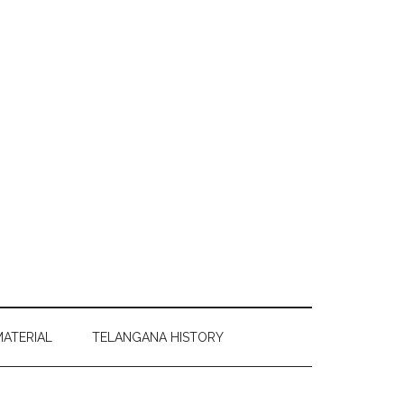
MATERIAL
TELANGANA HISTORY