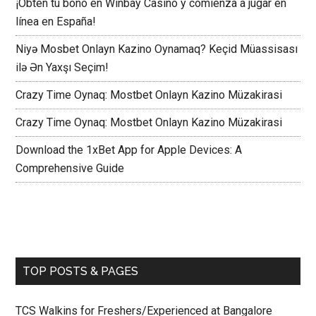
¡Obtén tu bono en Winbay Casino y comienza a jugar en
línea en España!
Niyə Mosbet Onlayn Kazino Oynamaq? Keçid Müassisası
ilə Ən Yaxşı Seçim!
Crazy Time Oynaq: Mostbet Onlayn Kazino Müzakirasi
Crazy Time Oynaq: Mostbet Onlayn Kazino Müzakirasi
Download the 1xBet App for Apple Devices: A
Comprehensive Guide
TOP POSTS & PAGES
TCS Walkins for Freshers/Experienced at Bangalore