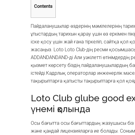
Contents
Пайдаланушылар өздерінің мәмілелерінің тар
ұтыстардың тарихын қарау үшін өз еркімен пік
іске қосу үшін жай ғана тіркеліп, сайтқа қол 
жасаңыз. Loto Loto Club-дің ресми қосымшасы с
ADDANDANDAND-ді Али уәкілетті өтінімдердің р
қызмет көрсету біздің пайдаланушылардың ба
істейді.Кадрлық операторлар инженерлік мәс
тақырыптарға қатысты тақырыптарға қол қоя
Loto Club glube good e
үнемі қолында
Осы бағытта осы бағыттардың жазушысы біз е
және қандай лицензияларға ие болады. Соным