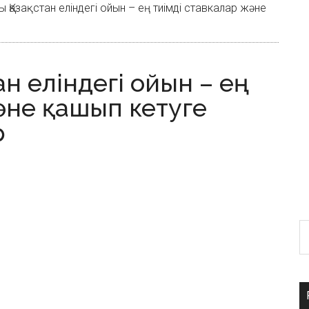
 Қазақстан еліндегі ойын – ең тиімді ставкалар және
н еліндегі ойын – ең
әне қашып кетуге
р