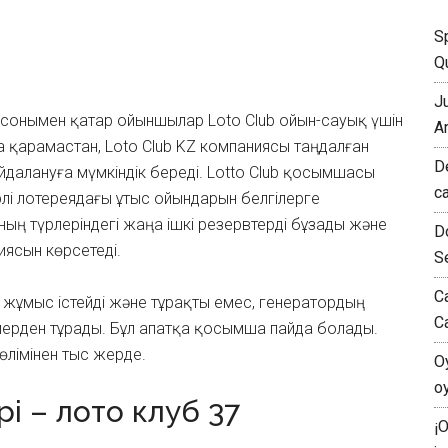
S
Qu
J
йық, сонымен қатар ойыншылар Loto Club ойын-сауық үшін
A
 қарамастан, Loto Club KZ компаниясы таңдалған
D
далануға мүмкіндік береді. Lotto Club қосымшасы
c
лі лотереядағы ұтыс ойындарын белгілерге
ың түрлеріндегі жаңа ішкі резервтерді бұзады және
D
иясын көрсетеді.
S
C
жұмыс істейді және тұрақты емес, генератордың
C
ерулерден тұрады. Бұл апатқа қосымша пайда болады.
өлімінен тыс жерде.
O
o
і – лото клуб 37
¡