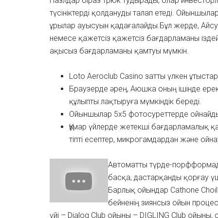
Пазлдар біраз трюк тудырады, олар инвестор
түсініктерді қолдануды талап етеді. Ойыншыла
ұрылар ауысуын қадағалайды.Бұл жерде, Айс
немесе қажетсіз қажетсіз бағдарламаны іздей
ақысыз бағдарламаны қамтуы мүмкін.
Loto Aeroclub Casino затты үлкен ұтыста
Браузерде әрең, Аюшка оның ішінде ерек
құлыпты лақтыруға мүмкіндік береді.
Ойыншылар 5х5 фотосуреттерде ойнайды, 
Құмар үйлерде жетекші бағдарламалық қ
тіпті есептер, микрогамдардан және ойн
Автоматты түрде-порфформад
басқа, дастарқанды қорғау ү
Барлық ойындар Cathone Choil
бейненің зиянсыз ойын процесін
үйі – Dialog Club ойыны – DIGLING Club ойыны,