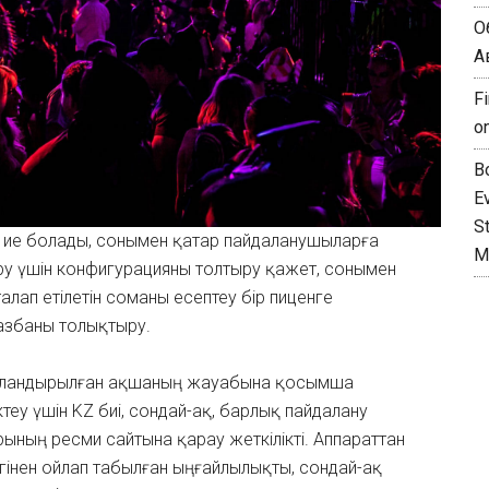
О
А
F
o
B
Ev
S
е ие болады, сонымен қатар пайдаланушыларға
M
тыру үшін конфигурацияны толтыру қажет, сонымен
талап етілетін соманы есептеу бір пиценге
жазбаны толықтыру.
йландырылған ақшаның жауабына қосымша
еу үшін KZ биі, сондай-ақ, барлық пайдалану
ның ресми сайтына қарау жеткілікті. Аппараттан
ігінен ойлап табылған ыңғайлылықты, сондай-ақ