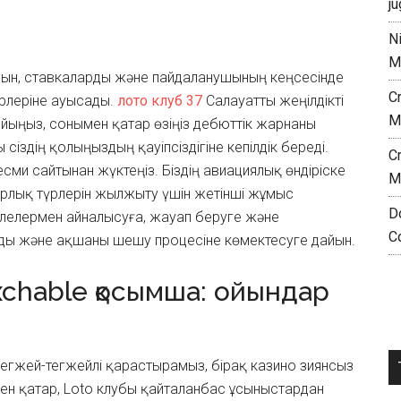
ju
N
M
ихын, ставкаларды және пайдаланушының кеңсесінде
C
ірлеріне ауысады.
лото клуб 37
Салауатты жеңілдікті
M
қойыңыз, сонымен қатар өзіңіз дебюттік жарнаны
іздің қолыңыздың қауіпсіздігіне кепілдік береді.
C
есми сайтынан жүктеңіз. Біздің авиациялық өндіріске
M
рлық түрлерін жылжыту үшін жетінші жұмыс
D
елелермен айналысуға, жауап беруге және
C
ды және ақшаны шешу процесіне көмектесуге дайын.
xchable қосымша: ойындар
гжей-тегжейлі қарастырамыз, бірақ казино зиянсыз
ен қатар, Loto клубы қайталанбас ұсыныстардан