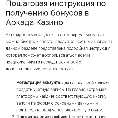
Пошаговая инструкция по
получению бонусов в
Аркада Казино
Активировать поощрения в этом виртуальном зале
можно быстро и просто, следуя конкретным шагам. В
данном разделе представлена подробная инструкция,
которая поможет воспользоваться всеми
предложениями и насладиться игрой с
дополнительными возможностями.
Регистрация аккаунта:
Для начала необходимо
создать учетную запись. На главной странице
платформы найдите соответствующую кнопку,
заполните форму с основными данными и
подтвердите ввод через электронную почту.
Подтверждение профиля:
После регистрации