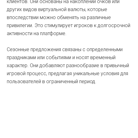
клиентов. Они основаны на накоплении очков или
других видов виртуальной валюты, которые
впоследствии можно обменять на различные
привилегии. Это стимулирует игроков к долгосрочной
активности на платформе.
Сезонные предложения связаны с определенными
праздниками или событиями и носят временный
характер. Они добавляют разнообразие в привычный
игровой процесс, предлагая уникальные условия для
пользователей в ограниченный период.