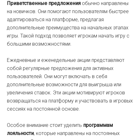
Приветственные предложения
обычно направлены
на новичков. Они помогают пользователям быстрее
адаптироваться на платформе, предлагая
дополнительные преимущества на начальных этапах
игры. Такой подход позволяет игрокам начать игру с
большими возможностями.
Ежедневные и еженедельные акции представляют
собой регулярные предложения для активных
пользователей. Они могут включать в себя
дополнительные возможности для выигрыша или
увеличения ставок. Эти акции мотивируют игроков
возвращаться на платформу и участвовать в игровых
сессиях на постоянной основе.
Особое внимание стоит уделить
программам
лояльности
, которые направлены на постоянных