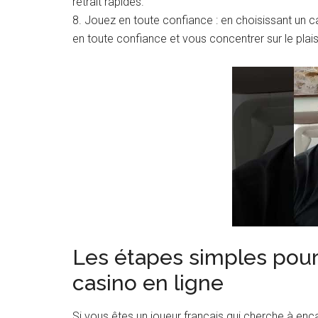
retrait rapides.
8. Jouez en toute confiance : en choisissant un 
en toute confiance et vous concentrer sur le plaisi
Les étapes simples pour
casino en ligne
Si vous êtes un joueur français qui cherche à enca