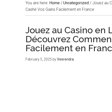
You are here:
Home
/
Uncategorized
/
Jouez au C
Cashé Vos Gains Facilement en France
Jouez au Casino en L
Découvrez Comment
Facilement en Fran
February 5, 2025
by
Veerendra