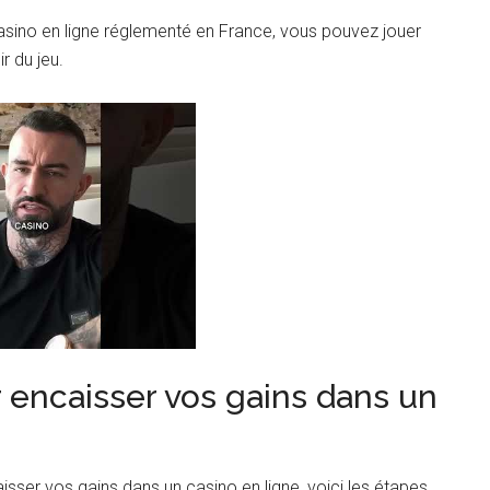
casino en ligne réglementé en France, vous pouvez jouer
r du jeu.
 encaisser vos gains dans un
isser vos gains dans un casino en ligne, voici les étapes