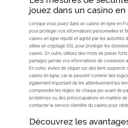
jouez dans un casino en 
Lorsque vous jouez dans un casino en ligne en Fra
pour protéger vos informations personnelles et fi
casino en ligne réputé et agréé par les autorités 
utilise un cryptage SSL pour protéger les données
casino. En outre, utilisez des mots de passe fort
partagez jamais vos informations de connexion a
En outre, évitez de cliquer sur des liens suspects 
casino en ligne, car ils peuvent contenir des logici
également important de lire attentivement les ter
comprendre les règles de chaque jeu avant de parie
problèmes ou des préoccupations en matière de séc
contacter le service clientèle du casino pour obten
Découvrez les avantages