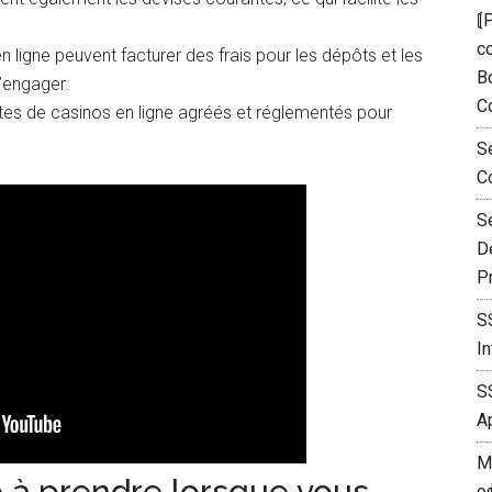
⟬
c
n ligne peuvent facturer des frais pour les dépôts et les
B
s’engager.
C
sites de casinos en ligne agréés et réglementés pour
S
C
S
D
P
S
In
S
A
M
 à prendre lorsque vous
о