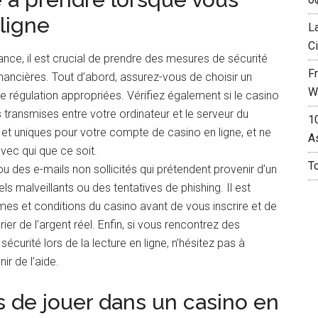
ligne
L
C
nce, il est crucial de prendre des mesures de sécurité
F
nancières. Tout d’abord, assurez-vous de choisir un
Wi
de régulation appropriées. Vérifiez également si le casino
 transmises entre votre ordinateur et le serveur du
1
s et uniques pour votre compte de casino en ligne, et ne
A
vec qui que ce soit.
T
ou des e-mails non sollicités qui prétendent provenir d’un
els malveillants ou des tentatives de phishing. Il est
mes et conditions du casino avant de vous inscrire et de
r de l’argent réel. Enfin, si vous rencontrez des
urité lors de la lecture en ligne, n’hésitez pas à
ir de l’aide.
 de jouer dans un casino en