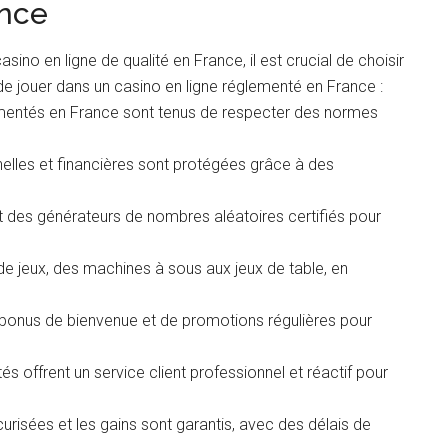
ance
ino en ligne de qualité en France, il est crucial de choisir
e jouer dans un casino en ligne réglementé en France :
glementés en France sont tenus de respecter des normes
elles et financières sont protégées grâce à des
ent des générateurs de nombres aléatoires certifiés pour
é de jeux, des machines à sous aux jeux de table, en
 bonus de bienvenue et de promotions régulières pour
tés offrent un service client professionnel et réactif pour
urisées et les gains sont garantis, avec des délais de