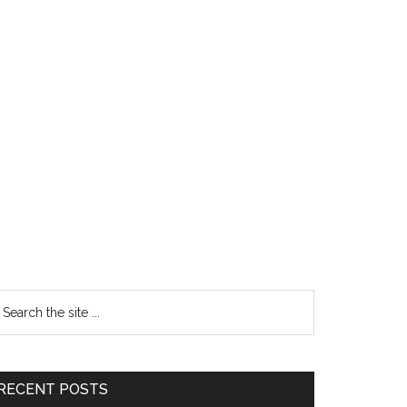
RECENT POSTS