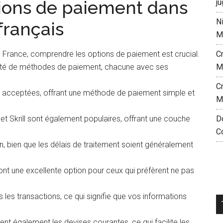
ions de paiement dans
ju
N
français
M
C
n France, comprendre les options de paiement est crucial.
M
iété de méthodes de paiement, chacune avec ses
C
nt acceptées, offrant une méthode de paiement simple et
M
D
 et Skrill sont également populaires, offrant une couche
C
n, bien que les délais de traitement soient généralement
t une excellente option pour ceux qui préfèrent ne pas
s les transactions, ce qui signifie que vos informations
ent également les devises courantes, ce qui facilite les