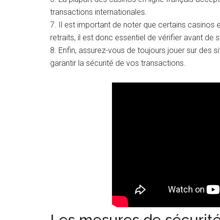
transactions internationales.
7. Il est important de noter que certains casinos e
retraits, il est donc essentiel de vérifier avant de 
8. Enfin, assurez-vous de toujours jouer sur des 
garantir la sécurité de vos transactions.
Les mesures de sécurité