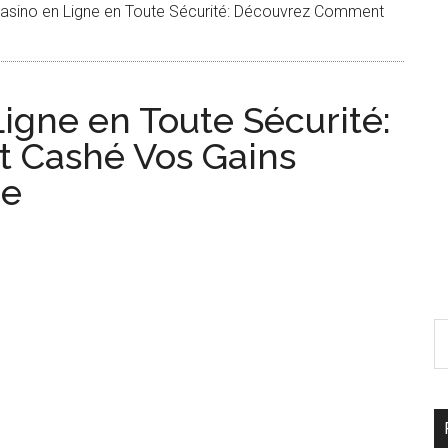
asino en Ligne en Toute Sécurité: Découvrez Comment
igne en Toute Sécurité:
 Cashé Vos Gains
ce