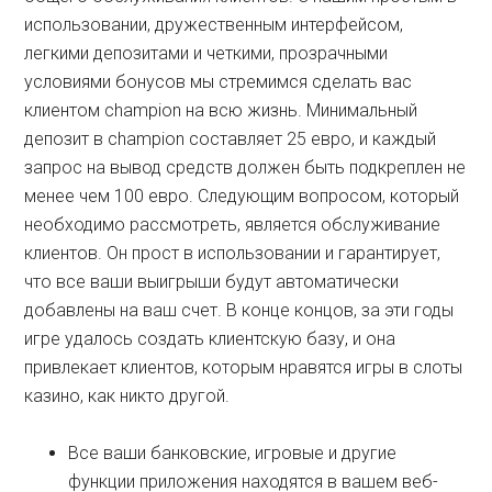
использовании, дружественным интерфейсом,
легкими депозитами и четкими, прозрачными
условиями бонусов мы стремимся сделать вас
клиентом champion на всю жизнь. Минимальный
депозит в champion составляет 25 евро, и каждый
запрос на вывод средств должен быть подкреплен не
менее чем 100 евро. Следующим вопросом, который
необходимо рассмотреть, является обслуживание
клиентов. Он прост в использовании и гарантирует,
что все ваши выигрыши будут автоматически
добавлены на ваш счет. В конце концов, за эти годы
игре удалось создать клиентскую базу, и она
привлекает клиентов, которым нравятся игры в слоты
казино, как никто другой.
Все ваши банковские, игровые и другие
функции приложения находятся в вашем веб-