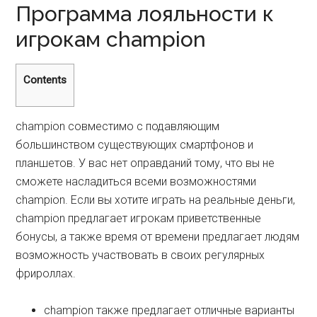
Программа лояльности к
игрокам champion
Contents
champion совместимо с подавляющим
большинством существующих смартфонов и
планшетов. У вас нет оправданий тому, что вы не
сможете насладиться всеми возможностями
champion. Если вы хотите играть на реальные деньги,
champion предлагает игрокам приветственные
бонусы, а также время от времени предлагает людям
возможность участвовать в своих регулярных
фрироллах.
champion также предлагает отличные варианты