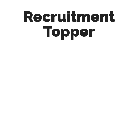
Recruitment
Topper