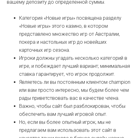
вашему депозиту до определенной суммы.
Категория «Новые игры» посвящена разделу
«Новые игры» этого казино, в котором
представлено множество игр от Австралии,
покера и настольных игр до новейших
карточных игр сезона.
Игроки должны угадать несколько категорий в
игре, и побеждает лучший вариант; минимальная
ставка гарантирует, что игрок продолжит.
Являетесь ли вы постоянным клиентом champion
или вам просто интересно, мы будем более чем
рады приветствовать вас в качестве члена.
Важно, чтобы сайт был разблокирован, чтобы
обеспечить вам лучший игровой опыт.
Но, если вы более опытный игрок, мы не
предлагаем вам использовать этот сайт в