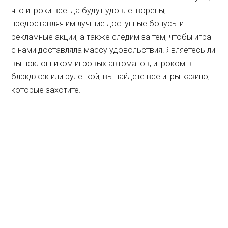
что игроки всегда будут удовлетворены,
предоставляя им лучшие доступные бонусы и
рекламные акции, а также следим за тем, чтобы игра
с нами доставляла массу удовольствия. Являетесь ли
вы поклонником игровых автоматов, игроком в
блэкджек или рулеткой, вы найдете все игры казино,
которые захотите.