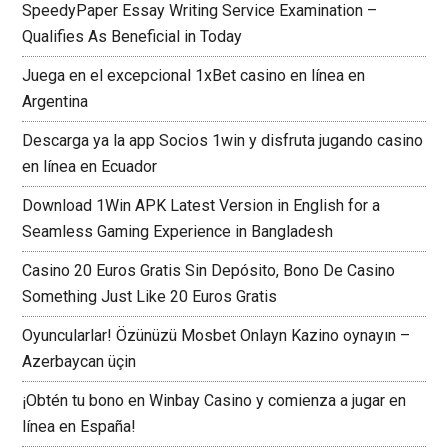
SpeedyPaper Essay Writing Service Examination –
Qualifies As Beneficial in Today
Juega en el excepcional 1xBet casino en línea en
Argentina
Descarga ya la app Socios 1win y disfruta jugando casino
en línea en Ecuador
Download 1Win APK Latest Version in English for a
Seamless Gaming Experience in Bangladesh
Casino 20 Euros Gratis Sin Depósito, Bono De Casino
Something Just Like 20 Euros Gratis
Oyuncularlar! Özünüzü Mosbet Onlayn Kazino oynayın –
Azerbaycan üçin
¡Obtén tu bono en Winbay Casino y comienza a jugar en
línea en España!