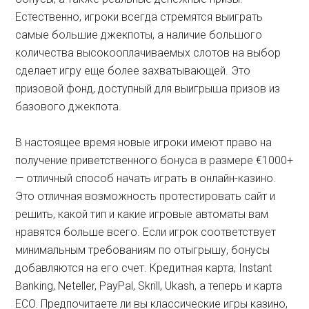
Естественно, игроки всегда стремятся выиграть
самые большие джекпоты, а наличие большого
количества высокооплачиваемых слотов на выбор
сделает игру еще более захватывающей. Это
призовой фонд, доступный для выигрыша призов из
базового джекпота.
В настоящее время новые игроки имеют право на
получение приветственного бонуса в размере €1000+
— отличный способ начать играть в онлайн-казино.
Это отличная возможность протестировать сайт и
решить, какой тип и какие игровые автоматы вам
нравятся больше всего. Если игрок соответствует
минимальным требованиям по отыгрышу, бонусы
добавляются на его счет. Кредитная карта, Instant
Banking, Neteller, PayPal, Skrill, Ukash, а теперь и карта
ECO. Предпочитаете ли вы классические игры казино,