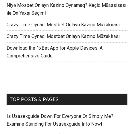
Niyə Mosbet Onlayn Kazino Oynamaq? Keçid Müassisası
ilə Ən Yaxşı Seçim!
Crazy Time Oynaq: Mostbet Onlayn Kazino Müzakirasi
Crazy Time Oynaq: Mostbet Onlayn Kazino Müzakirasi
Download the 1xBet App for Apple Devices: A
Comprehensive Guide
TOP POSTS & PAGES
Is Usasexguide Down For Everyone Or Simply Me?
Examine Standing For Usasexguide Info Now!