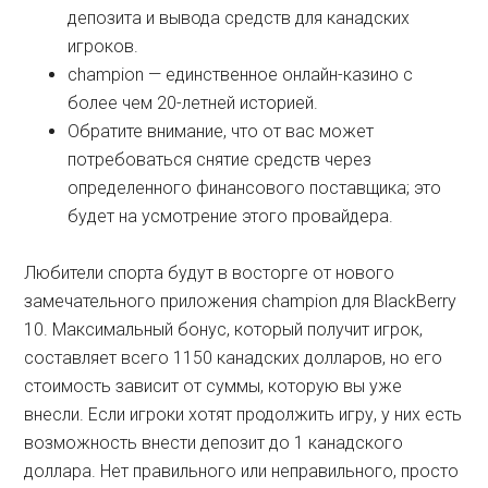
депозита и вывода средств для канадских
игроков.
champion — единственное онлайн-казино с
более чем 20-летней историей.
Обратите внимание, что от вас может
потребоваться снятие средств через
определенного финансового поставщика; это
будет на усмотрение этого провайдера.
Любители спорта будут в восторге от нового
замечательного приложения champion для BlackBerry
10. Максимальный бонус, который получит игрок,
составляет всего 1150 канадских долларов, но его
стоимость зависит от суммы, которую вы уже
внесли. Если игроки хотят продолжить игру, у них есть
возможность внести депозит до 1 канадского
доллара. Нет правильного или неправильного, просто