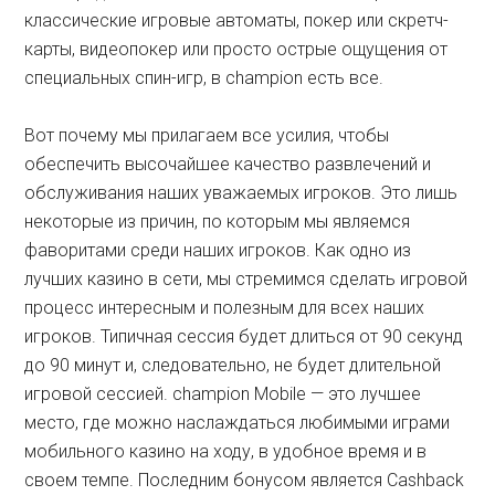
классические игровые автоматы, покер или скретч-
карты, видеопокер или просто острые ощущения от
специальных спин-игр, в champion есть все.
Вот почему мы прилагаем все усилия, чтобы
обеспечить высочайшее качество развлечений и
обслуживания наших уважаемых игроков. Это лишь
некоторые из причин, по которым мы являемся
фаворитами среди наших игроков. Как одно из
лучших казино в сети, мы стремимся сделать игровой
процесс интересным и полезным для всех наших
игроков. Типичная сессия будет длиться от 90 секунд
до 90 минут и, следовательно, не будет длительной
игровой сессией. champion Mobile — это лучшее
место, где можно наслаждаться любимыми играми
мобильного казино на ходу, в удобное время и в
своем темпе. Последним бонусом является Cashback