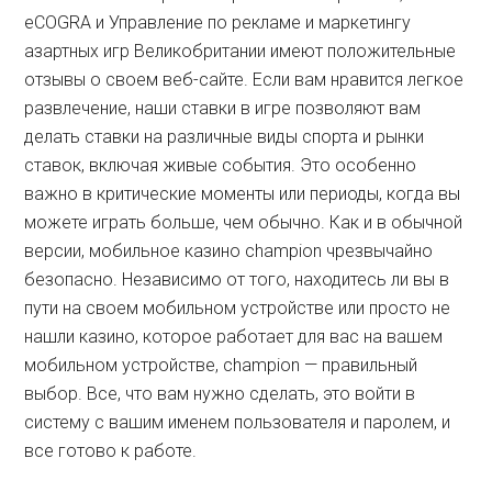
eCOGRA и Управление по рекламе и маркетингу
азартных игр Великобритании имеют положительные
отзывы о своем веб-сайте. Если вам нравится легкое
развлечение, наши ставки в игре позволяют вам
делать ставки на различные виды спорта и рынки
ставок, включая живые события. Это особенно
важно в критические моменты или периоды, когда вы
можете играть больше, чем обычно. Как и в обычной
версии, мобильное казино champion чрезвычайно
безопасно. Независимо от того, находитесь ли вы в
пути на своем мобильном устройстве или просто не
нашли казино, которое работает для вас на вашем
мобильном устройстве, champion — правильный
выбор. Все, что вам нужно сделать, это войти в
систему с вашим именем пользователя и паролем, и
все готово к работе.