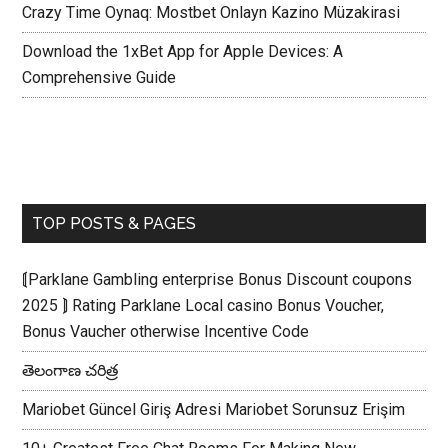
Crazy Time Oynaq: Mostbet Onlayn Kazino Müzakirasi
Download the 1xBet App for Apple Devices: A
Comprehensive Guide
TOP POSTS & PAGES
⟬Parklane Gambling enterprise Bonus Discount coupons
2025 ⟭ Rating Parklane Local casino Bonus Voucher,
Bonus Vaucher otherwise Incentive Code
తెలంగాణ చరిత్ర
Mariobet Güncel Giriş Adresi Mariobet Sorunsuz Erişim