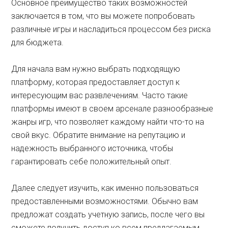
Основное преимущество таких возможностей
заключается в том, что вы можете попробовать
различные игры и насладиться процессом без риска
для бюджета.
Для начала вам нужно выбрать подходящую
платформу, которая предоставляет доступ к
интересующим вас развлечениям. Часто такие
платформы имеют в своем арсенале разнообразные
жанры игр, что позволяет каждому найти что-то на
свой вкус. Обратите внимание на репутацию и
надежность выбранного источника, чтобы
гарантировать себе положительный опыт.
Далее следует изучить, как именно пользоваться
предоставленными возможностями. Обычно вам
предложат создать учетную запись, после чего вы
сможете получить доступ ко всем предлагаемым