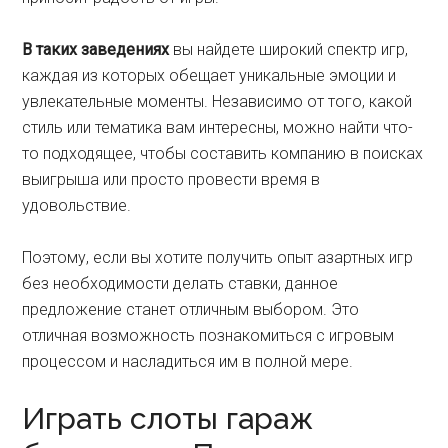
В таких заведениях
вы найдете широкий спектр игр,
каждая из которых обещает уникальные эмоции и
увлекательные моменты. Независимо от того, какой
стиль или тематика вам интересны, можно найти что-
то подходящее, чтобы составить компанию в поисках
выигрыша или просто провести время в
удовольствие.
Поэтому, если вы хотите получить опыт азартных игр
без необходимости делать ставки, данное
предложение станет отличным выбором. Это
отличная возможность познакомиться с игровым
процессом и насладиться им в полной мере.
Играть слоты гараж