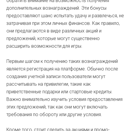
обратить внимание на возможность получения
дополнительных вознаграждений. Эти бонусы
предоставляют шанс испытать удачу и развлечься, не
затрачивая при этом личных финансов. Как правило,
они предлагаются в виде различных акций и
предложений, которые могут существенно
расширить возможности для игры.
Первым шагом к получению таких вознаграждений
является регистрация на платформе. Обычно после
создания учетной записи пользователи могут
рассчитывать на привилегии, такие как
приветственные подарки или стартовые кредиты.
Важно внимательно изучить условия предоставления
этих предложений, так как они могут включать
требования по обороту или другие условия.
Кроме того, стоит следить за акциями и промо-