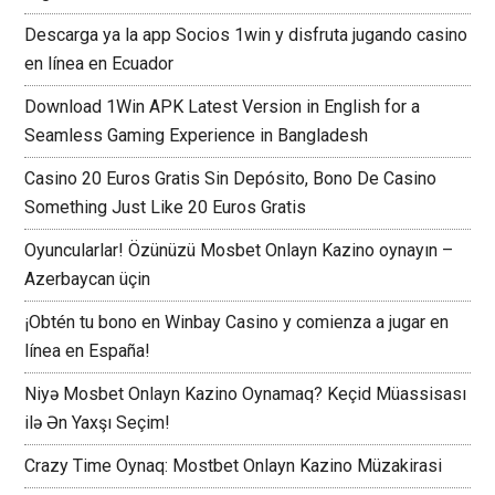
Descarga ya la app Socios 1win y disfruta jugando casino
en línea en Ecuador
Download 1Win APK Latest Version in English for a
Seamless Gaming Experience in Bangladesh
Casino 20 Euros Gratis Sin Depósito, Bono De Casino
Something Just Like 20 Euros Gratis
Oyuncularlar! Özünüzü Mosbet Onlayn Kazino oynayın –
Azerbaycan üçin
¡Obtén tu bono en Winbay Casino y comienza a jugar en
línea en España!
Niyə Mosbet Onlayn Kazino Oynamaq? Keçid Müassisası
ilə Ən Yaxşı Seçim!
Crazy Time Oynaq: Mostbet Onlayn Kazino Müzakirasi