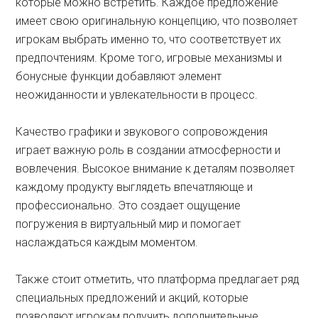
которые можно встретить. Каждое предложение
имеет свою оригинальную концепцию, что позволяет
игрокам выбрать именно то, что соответствует их
предпочтениям. Кроме того, игровые механизмы и
бонусные функции добавляют элемент
неожиданности и увлекательности в процесс.
Качество графики и звукового сопровождения
играет важную роль в создании атмосферности и
вовлечения. Высокое внимание к деталям позволяет
каждому продукту выглядеть впечатляюще и
профессионально. Это создает ощущение
погружения в виртуальный мир и помогает
наслаждаться каждым моментом.
Также стоит отметить, что платформа предлагает ряд
специальных предложений и акций, которые
позволяют игрокам получить дополнительные