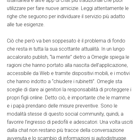
istantanea e altre app di chat più tradizionali che puoi
utilizzare per fare nuove amicizie. Leggi attentamente le
righe che seguono per individuare il servizio più adatto
alle tue esigenze.
Ciò che però va ben soppesato è il problema di fondo
che resta in tutta la sua scottante attualità. In un lungo
accalorato publish, “la mente” dietro a Omegle spiega le
ragioni che hanno portato alla nascita dell’applicazione,
accessibile da Web e tramite dispositivi mobili, e i motivi
che hanno indotto a “chiudere i rubinetti”. Omegle sta
sceglie di dare ai genitori la responsabilità di proteggere i
propri figli online. Detto ciò, è importante che le mamme
e i papà prendano delle misure preventive. Sono le
modalità stesse di questo social community, quindi, a
favorire l’ingresso di pedofili e adescatori. Una volta usciti
dalla chat non restano più tracce della conversazione
avvenuta e lo scambio di informazioni si autodistrugge.