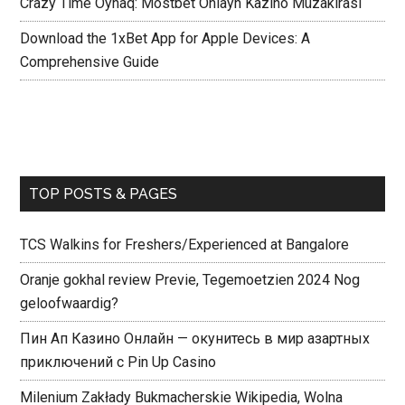
Crazy Time Oynaq: Mostbet Onlayn Kazino Müzakirasi
Download the 1xBet App for Apple Devices: A
Comprehensive Guide
TOP POSTS & PAGES
TCS Walkins for Freshers/Experienced at Bangalore
Oranje gokhal review Previe, Tegemoetzien 2024 Nog
geloofwaardig?
Пин Ап Казино Онлайн — окунитесь в мир азартных
приключений с Pin Up Casino
Milenium Zakłady Bukmacherskie Wikipedia, Wolna