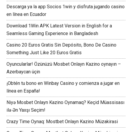
Descarga ya la app Socios 1win y disfruta jugando casino
en línea en Ecuador
Download 1Win APK Latest Version in English for a
Seamless Gaming Experience in Bangladesh
Casino 20 Euros Gratis Sin Depósito, Bono De Casino
Something Just Like 20 Euros Gratis
Oyuncularlar! Özünüzü Mosbet Onlayn Kazino oynayın –
Azerbaycan üçin
¡Obtén tu bono en Winbay Casino y comienza a jugar en
línea en España!
Niyə Mosbet Onlayn Kazino Oynamaq? Keçid Müassisası
ilə Ən Yaxşı Seçim!
Crazy Time Oynaq: Mostbet Onlayn Kazino Müzakirasi