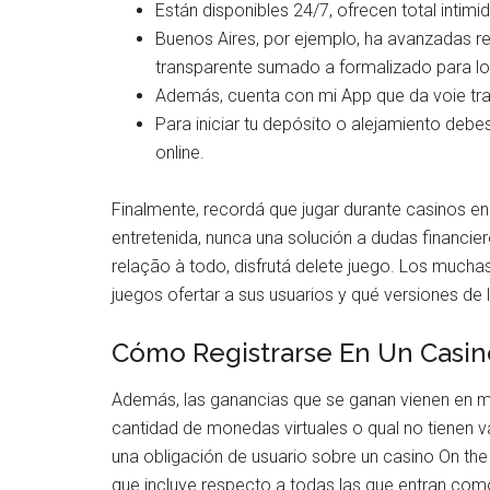
Están disponibles 24/7, ofrecen total inti
Buenos Aires, por ejemplo, ha avanzadas r
transparente sumado a formalizado para lo
Además, cuenta con mi App que da voie tra
Para iniciar tu depósito o alejamiento debe
online.
Finalmente, recordá que jugar durante casinos en
entretenida, nunca una solución a dudas financie
relação à todo, disfrutá delete juego. Los much
juegos ofertar a sus usuarios y qué versiones de
Cómo Registrarse En Un Casin
Además, las ganancias que se ganan vienen en man
cantidad de monedas virtuales o qual no tienen v
una obligación de usuario sobre un casino On the 
que incluye respecto a todas las que entran como 