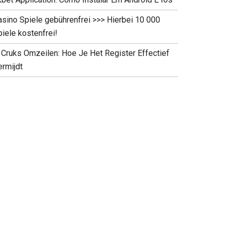
asino Spiele gebührenfrei >>> Hierbei 10 000
iele kostenfrei!
 Cruks Omzeilen: Hoe Je Het Register Effectief
rmijdt ️