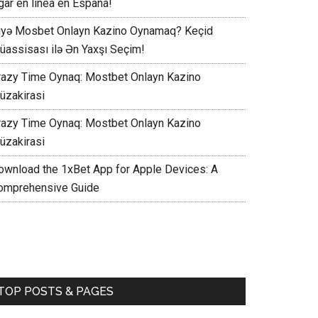
gar en línea en España!
iyə Mosbet Onlayn Kazino Oynamaq? Keçid
üassisası ilə Ən Yaxşı Seçim!
razy Time Oynaq: Mostbet Onlayn Kazino
üzakirasi
razy Time Oynaq: Mostbet Onlayn Kazino
üzakirasi
ownload the 1xBet App for Apple Devices: A
omprehensive Guide
TOP POSTS & PAGES