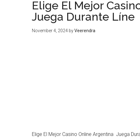
Elige El Mejor Casino
Juega Durante Líne
November 4, 2024
by
Veerendra
Elige El Mejor Casino Online Argentina ️ Juega Dur