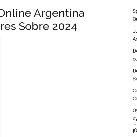
Online Argentina
S
Qu
res Sobre 2024
J
A
D
c
D
S
C
C
O
o
¡