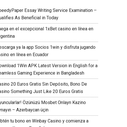
peedyPaper Essay Writing Service Examination –
alifies As Beneficial in Today
uega en el excepcional 1xBet casino en línea en
rgentina
escarga ya la app Socios 1win y disfruta jugando
asino en línea en Ecuador
ownload 1Win APK Latest Version in English for a
eamless Gaming Experience in Bangladesh
asino 20 Euros Gratis Sin Depósito, Bono De
asino Something Just Like 20 Euros Gratis
yuncularlar! Özünüzü Mosbet Onlayn Kazino
ynayın – Azerbaycan üçin
Obtén tu bono en Winbay Casino y comienza a