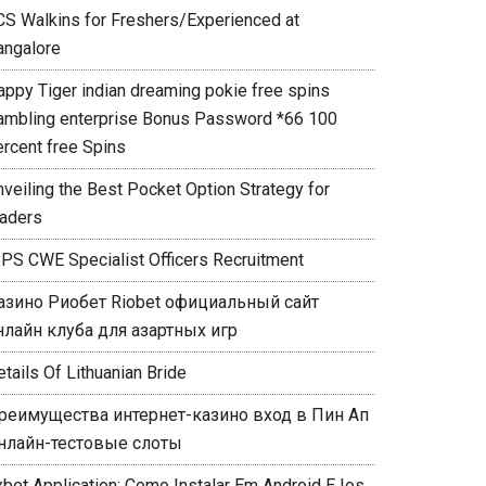
CS Walkins for Freshers/Experienced at
angalore
appy Tiger indian dreaming pokie free spins
ambling enterprise Bonus Password *66 100
ercent free Spins
nveiling the Best Pocket Option Strategy for
raders
BPS CWE Specialist Officers Recruitment
азино Риобет Riobet официальный сайт
нлайн клуба для азартных игр
tails Of Lithuanian Bride
реимущества интернет-казино вход в Пин Ап
нлайн-тестовые слоты
xbet Application: Como Instalar Em Android E Ios