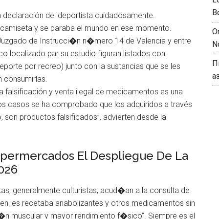
B
la declaración del deportista cuidadosamente.
 la camiseta y se paraba el mundo en ese momento.
O
 Juzgado de Instrucci�n n�mero 14 de Valencia y entre
N
o localizado par su estudio figuran listados con
П
eporte por recreo) junto con la sustancias que se les
а
n consumirlas.
la falsificación y venta ilegal de medicamentos es una
os casos se ha comprobado que los adquiridos a través
o, son productos falsificados”, advierten desde la
upermercados El Despliegue De La
026
as, generalmente culturistas, acud�an a la consulta de
ien les recetaba anabolizantes y otros medicamentos sin
i�n muscular y mayor rendimiento f�sico”. Siempre es el