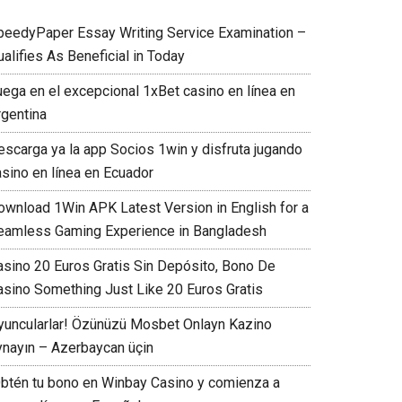
peedyPaper Essay Writing Service Examination –
alifies As Beneficial in Today
uega en el excepcional 1xBet casino en línea en
rgentina
escarga ya la app Socios 1win y disfruta jugando
asino en línea en Ecuador
ownload 1Win APK Latest Version in English for a
eamless Gaming Experience in Bangladesh
asino 20 Euros Gratis Sin Depósito, Bono De
asino Something Just Like 20 Euros Gratis
yuncularlar! Özünüzü Mosbet Onlayn Kazino
ynayın – Azerbaycan üçin
Obtén tu bono en Winbay Casino y comienza a