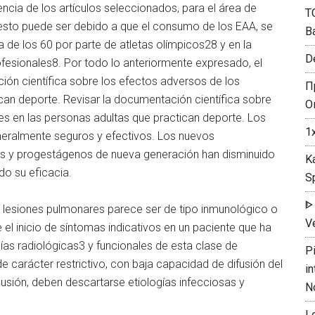
cia de los artículos seleccionados, para el área de
T
 esto puede ser debido a que el consumo de los EAA, se
B
a de los 60 por parte de atletas olímpicos28 y en la
De
fesionales8. Por todo lo anteriormente expresado, el
ción científica sobre los efectos adversos de los
П
can deporte. Revisar la documentación científica sobre
О
es en las personas adultas que practican deporte. Los
1
ralmente seguros y efectivos. Los nuevos
s y progestágenos de nueva generación han disminuido
K
o su eficacia.
Sp
ᐈ
 lesiones pulmonares parece ser de tipo inmunológico o
Ve
 el inicio de síntomas indicativos en un paciente que ha
as radiológicas3 y funcionales de esta clase de
P
e carácter restrictivo, con baja capacidad de difusión del
in
usión, deben descartarse etiologías infecciosas y
N
L