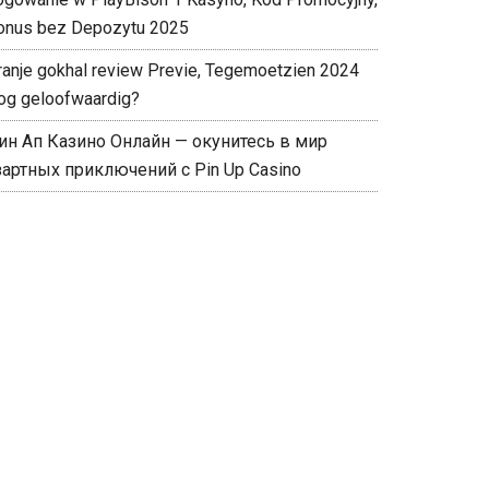
onus bez Depozytu 2025
ranje gokhal review Previe, Tegemoetzien 2024
og geloofwaardig?
ин Ап Казино Онлайн — окунитесь в мир
зартных приключений с Pin Up Casino