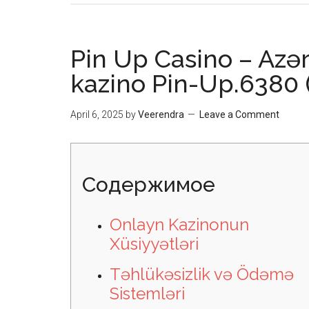
Pin Up Casino – Azə
kazino Pin-Up.6380 
April 6, 2025
by
Veerendra
Leave a Comment
Содержимое
Onlayn Kazinonun
Xüsiyyətləri
Təhlükəsizlik və Ödəmə
Sistemləri