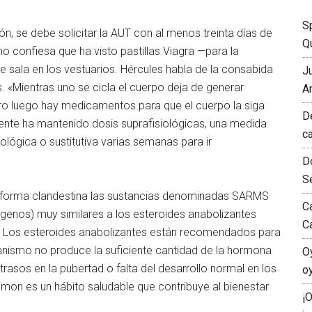
S
n, se debe solicitar la AUT con al menos treinta días de
Qu
mo confiesa que ha visto pastillas Viagra —para la
 sala en los vestuarios. Hércules habla de la consabida
J
s. «Mientras uno se cicla el cuerpo deja de generar
A
ero luego hay medicamentos para que el cuerpo la siga
D
ciente ha mantenido dosis suprafisiológicas, una medida
c
iológica o sustitutiva varias semanas para ir
D
S
 forma clandestina las sustancias denominadas SARMS
C
enos) muy similares a los esteroides anabolizantes
C
 Los esteroides anabolizantes están recomendados para
anismo no produce la suficiente cantidad de la hormona
O
rasos en la pubertad o falta del desarrollo normal en los
o
mon es un hábito saludable que contribuye al bienestar
¡