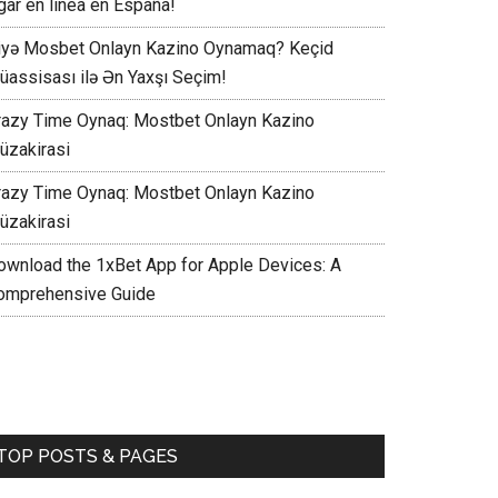
gar en línea en España!
iyə Mosbet Onlayn Kazino Oynamaq? Keçid
üassisası ilə Ən Yaxşı Seçim!
razy Time Oynaq: Mostbet Onlayn Kazino
üzakirasi
razy Time Oynaq: Mostbet Onlayn Kazino
üzakirasi
ownload the 1xBet App for Apple Devices: A
omprehensive Guide
TOP POSTS & PAGES