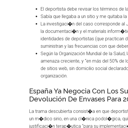
El deportista debe revisar los términos de 
Sabía que llegaba a un sitio y me quitaba
La investigaci�n del caso corresponde al
la documentaci�n y el materials inform�tic
identidades de deportistas (que practican d
suministran y las frecuencias con que debe
Según la Organización Mundial de la Salud, 
amenaza creciente, y “en más del 50% de l
de sitios web, sin domicilio social declarad
organización.
España Ya Negocia Con Los S
Devolución De Envases Para 2
La trama descubierta consist�a en que deportist
un m�dico sirio, en una cl�nica podol�gica, qu
justificaci�n terap�utica “para su implementac