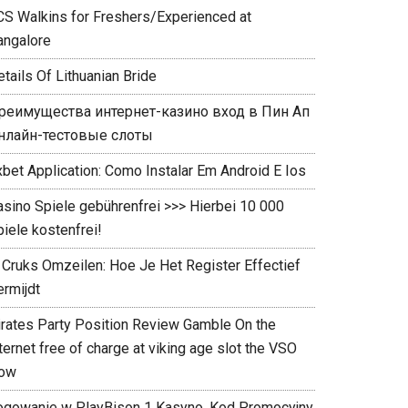
CS Walkins for Freshers/Experienced at
angalore
tails Of Lithuanian Bride
реимущества интернет-казино вход в Пин Ап
нлайн-тестовые слоты
xbet Application: Como Instalar Em Android E Ios
asino Spiele gebührenfrei >>> Hierbei 10 000
iele kostenfrei!
 Cruks Omzeilen: Hoe Je Het Register Effectief
rmijdt ️
irates Party Position Review Gamble On the
ternet free of charge at viking age slot the VSO
ow
ogowanie w PlayBison 1 Kasyno, Kod Promocyjny,