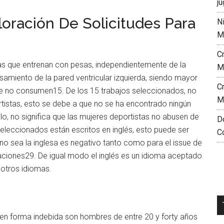
ju
oración De Solicitudes Para
N
M
C
tas que entrenan con pesas, independientemente de la
M
amiento de la pared ventricular izquierda, siendo mayor
C
ue no consumen15. De los 15 trabajos seleccionados, no
M
tistas, esto se debe a que no se ha encontrado ningún
Ello, no significa que las mujeres deportistas no abusen de
D
eleccionados están escritos en inglés, esto puede ser
C
 no sea la inglesa es negativo tanto como para el issue de
aciones29. De igual modo el inglés es un idioma aceptado
 otros idiomas.
en forma indebida son hombres de entre 20 y forty años