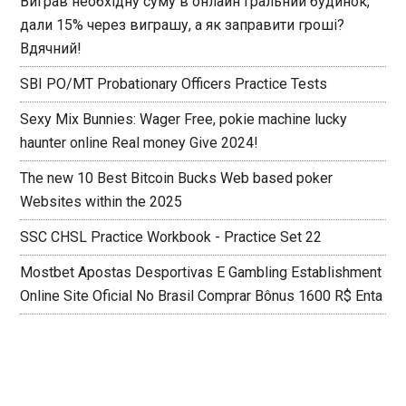
Виграв необхідну суму в онлайн гральний будинок,
дали 15% через виграшу, а як заправити гроші?
Вдячний!
SBI PO/MT Probationary Officers Practice Tests
Sexy Mix Bunnies: Wager Free, pokie machine lucky
haunter online Real money Give 2024!
The new 10 Best Bitcoin Bucks Web based poker
Websites within the 2025
SSC CHSL Practice Workbook - Practice Set 22
Mostbet Apostas Desportivas E Gambling Establishment
Online Site Oficial No Brasil Comprar Bônus 1600 R$ Enta