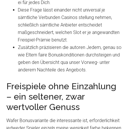
ei für jedes Dich.
Diese Frage lässt einander nicht universal je
sämtliche Verbunden Casinos stellung nehmen,
schließlich sämtliche Anbieter entscheidet
maßgeschneidert, welchen Slot er je angewandten
Freispiel-Prämie benutzt.
Zusätzlich präzisieren die autoren Jedem, genau so
wie Eltern faire Bonuskonditionen durchsteigen und
geben den Übersicht qua unser Vorweg- unter
anderem Nachteile des Angebots.
Freispiele ohne Einzahlung
– ein seltener, zwar
wertvoller Genuss
Wafer Bonusvariante die interessante ist, erforderlichkeit
jedweder Spieler einzeln meine wenigkeit farbe bekennen.