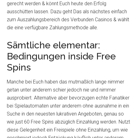
gerecht werden & könnt Euch heute den Erfolg
ausschütten lassen. Dazu geht Das als nächstes einfach
zum Auszahlungsbereich des Verbunden Casinos & wählt
die eine verfügbare Zahlungsmethode alle.
Sämtliche elementar:
Bedingungen inside Free
Spins
Manche bei Euch haben das mutmaßlich lange nimmer
getan unter anderem schier jedoch nie und nimmer
ausprobiert. Alternative aber bevorzugen echte Fanatiker
bei Spielautomaten unter anderem ohne ausnahme in ein
Suche in den neuesten lukrativen Angeboten, genau so
wie just 60 Free Spins abzüglich Einzahlung werden. Nutzt
diese Gelegenheit ein Freispiele ohne Einzahlung, um wie
geschmiert jedoch Entzückung käuflich unter anderem