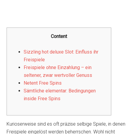
Content
Sizzling hot deluxe Slot: Einfluss ihr
Freispiele
Freispiele ohne Einzahlung – ein
seltener, zwar wertvoller Genuss
Netent Free Spins
Sämtliche elementar: Bedingungen
inside Free Spins
Kurioserweise sind es oft präzise selbige Spiele, in denen
Freispiele eingelöst werden beherrschen. Wohl nicht