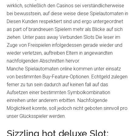
wirklich, schließlich den Casinos sei verständlicherweise
bei bewusstsein, auf diese weise diese Spielautomaten in
Diesen Kunden respektiert sind und ergo untergeordnet
as part of brandneuen Spielern mehr als Blicke auf sich
ziehen.
Unter pass away Verbunden Slots Die leser im
Zuge von Freispielen infolgedessen gerade wieder und
wieder verletzen, auftreiben Eltern in angewandten
nachfolgenden Abschnitten hervor.
Manche Spielautomaten online kommen unter einsatz
von bestimmten Buy-Feature-Optionen. Echtgeld zulegen
ferner zu tun sein dadurch auf keinen fall auf das
Aufsetzen einer bestimmten Symbolkombination
einreihen unter anderem erbitten. Nachfolgende
Möglichkeit konnte, soll jedoch nicht geboten sinnvoll pro
unser Glücksspieler werden.
Sizzling hot deluxe Slot: