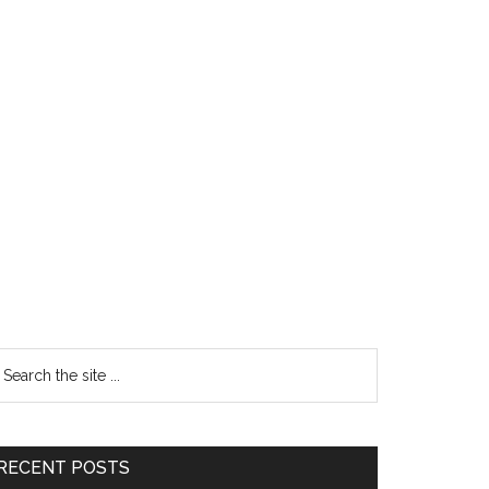
RECENT POSTS