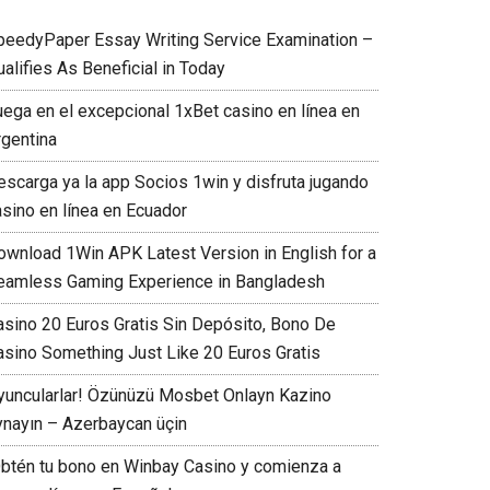
peedyPaper Essay Writing Service Examination –
alifies As Beneficial in Today
uega en el excepcional 1xBet casino en línea en
rgentina
escarga ya la app Socios 1win y disfruta jugando
asino en línea en Ecuador
ownload 1Win APK Latest Version in English for a
eamless Gaming Experience in Bangladesh
asino 20 Euros Gratis Sin Depósito, Bono De
asino Something Just Like 20 Euros Gratis
yuncularlar! Özünüzü Mosbet Onlayn Kazino
ynayın – Azerbaycan üçin
Obtén tu bono en Winbay Casino y comienza a