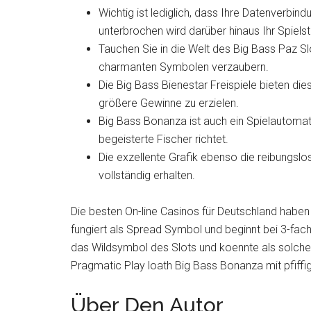
Wichtig ist lediglich, dass Ihre Datenverbindu
unterbrochen wird darüber hinaus Ihr Spiel
Tauchen Sie in die Welt des Big Bass Paz Sl
charmanten Symbolen verzaubern.
Die Big Bass Bienestar Freispiele bieten die
größere Gewinne zu erzielen.
Big Bass Bonanza ist auch ein Spielautomat
begeisterte Fischer richtet.
Die exzellente Grafik ebenso die reibungsl
vollständig erhalten.
Die besten On-line Casinos für Deutschland haben
fungiert als Spread Symbol und beginnt bei 3-fach
das Wildsymbol des Slots und koennte als solche
Pragmatic Play loath Big Bass Bonanza mit pfiffi
Über Den Autor