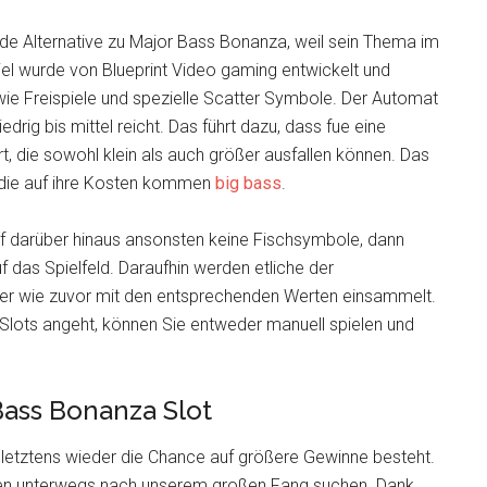
gende Alternative zu Major Bass Bonanza, weil sein Thema im
el wurde von Blueprint Video gaming entwickelt und
ie Freispiele und spezielle Scatter Symbole. Der Automat
iedrig bis mittel reicht. Das führt dazu, dass fue eine
 die sowohl klein als auch größer ausfallen können. Das
r, die auf ihre Kosten kommen
big bass
.
 auf darüber hinaus ansonsten keine Fischsymbole, dann
f das Spielfeld. Daraufhin werden etliche der
e er wie zuvor mit den entsprechenden Werten einsammelt.
Slots angeht, können Sie entweder manuell spielen und
Bass Bonanza Slot
 letztens wieder die Chance auf größere Gewinne besteht.
gen unterwegs nach unserem großen Fang suchen. Dank