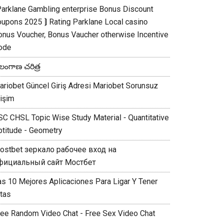
Parklane Gambling enterprise Bonus Discount
oupons 2025 ⟭ Rating Parklane Local casino
onus Voucher, Bonus Vaucher otherwise Incentive
ode
లంగాణ చరిత్ర
ariobet Güncel Giriş Adresi Mariobet Sorunsuz
rişim
SC CHSL Topic Wise Study Material - Quantitative
ptitude - Geometry
ostbet зеркало рабочее вход на
фициальный сайт Мостбет
as 10 Mejores Aplicaciones Para Ligar Y Tener
itas
ree Random Video Chat - Free Sex Video Chat