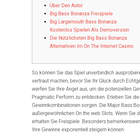
Über Den Autor
Big Bass Bonanza Freispiele
Big Largemouth Bass Bonanza
Kostenlos Spielen Als Demoversion
Die Nützlichsten Big Bass Bonanza
Alternativen Im On The Internet Casino
So können Sie das Spiel unverbindlich ausprobiere
vertraut machen, bevor Sie Ihr Glück durch Echtg
werfen Sie Ihre Angel aus, um die potenziellen 
Pragmatic Perform zu entdecken. Erleben Sie die 
Gewinnkombinationen sorgen. Die Major Bass Bon
außergewöhnlichen On the web Slots. Wenn Sie d
erhalten Sie Freispiele. Besonders bemerkenswert
Ihre Gewinne exponentiell steigern können.